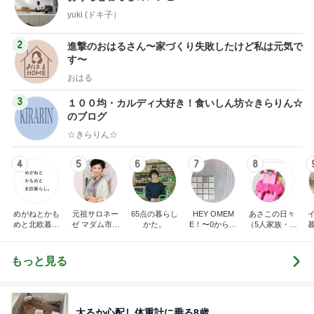
yuki (ドキ子）
2
進撃のおはるさん〜家づくり失敗したけど私は元気で
す〜
おはる
3
１００均・カルディ大好き！食いしん坊☆きらりん☆
のブログ
☆きらりん☆
4
5
6
7
8
めがねとかも
元祖サロネー
65点の暮らし
HEY OMEM
あさこの日々
めと北欧暮ら
ゼ マダム市川
かた。
E！〜0からの
（5人家族・投
し
のほのぼのブ
家づくり〜
資・家計簿・
ログ
雑貨）
もっと見る
太るか心配し体重計に乗る8歳