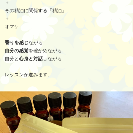
＋
その精油に関係する「精油」
＋
オマケ
香りを感じ
ながら
自分の感覚
を確かめながら
自分と
心身と対話
しながら
レッスンが進みます。