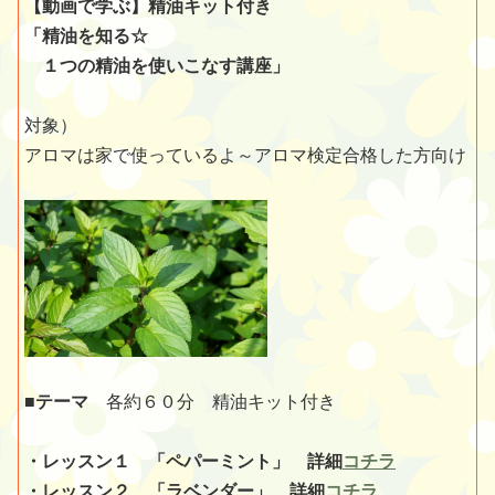
【動画で学ぶ】精油キット付き
「精油を知る☆
１つの精油を使いこなす講座」
対象）
アロマは家で使っているよ～アロマ検定合格した方向け
■テーマ
各約６０分 精油キット付き
・レッスン１ 「ペパーミント」 詳細
コチラ
・レッスン２ 「ラベンダー」 詳細
コチラ