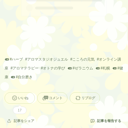
#
ハーブ
#
アロマスタジオジュエル
#
こころの元気
#
オンライン講
座
#
アロマテラピー
#
オトナの学び
#
ゼラニウム
#
札幌
#
健
康
#
自分磨き
いいね
コメント
リブログ
17
記事を報告する
記事をシェア