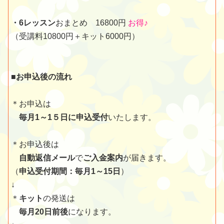
・6レッスン
おまとめ 16800円
お得♪
（受講料10800円＋キット6000円）
■お申込後の流れ
＊お申込は
毎月1～1５日に申込受付
いたします。
＊お申込後は
自動返信メール
で
ご入金案内
が届きます。
（
申込受付期間：毎月1～15日
）
↓
＊
キット
の発送は
毎月20日前後
になります。