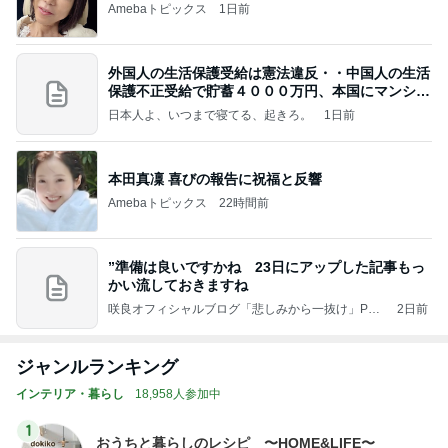
Amebaトピックス
1日前
外国人の生活保護受給は憲法違反・・中国人の生活
保護不正受給で貯蓄４０００万円、本国にマンショ
ンを
日本人よ、いつまで寝てる、起きろ。
1日前
本田真凜 喜びの報告に祝福と反響
Amebaトピックス
22時間前
”準備は良いですかね 23日にアップした記事もっ
かい流しておきますね
咲良オフィシャルブログ「悲しみから一抜け」Pow
2日前
ered by Ameba
ジャンルランキング
インテリア・暮らし
18,958人参加中
1
おうちと暮らしのレシピ 〜HOME&LIFE〜