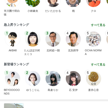
市川團十郎白
小林麻央
だいたひかる
桃
クロ
猿
急上昇ランキング
すべて見る
1
2
3
4
5
AKB48
たんぽぽ川村
北村総一朗
北別府学
OCHA NORM
エミコ
A
新登場ランキング
すべて見る
1
2
3
4
5
BEYOOOOO
ゆうこりん
島倉りか
石 安伊
蒼井心音
NDS