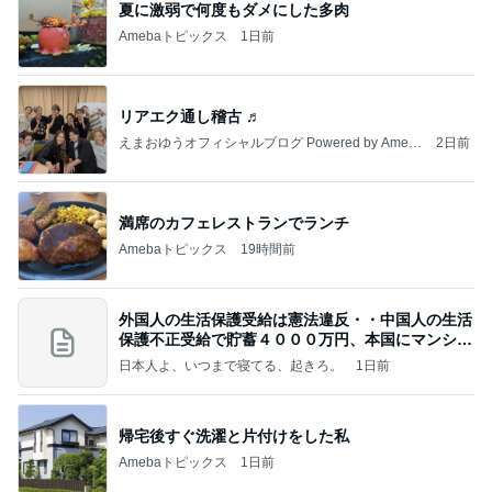
夏に激弱で何度もダメにした多肉
Amebaトピックス
1日前
リアエク通し稽古 ♬
えまおゆうオフィシャルブログ Powered by Ameb
2日前
a
満席のカフェレストランでランチ
Amebaトピックス
19時間前
外国人の生活保護受給は憲法違反・・中国人の生活
保護不正受給で貯蓄４０００万円、本国にマンショ
ンを
日本人よ、いつまで寝てる、起きろ。
1日前
帰宅後すぐ洗濯と片付けをした私
Amebaトピックス
1日前