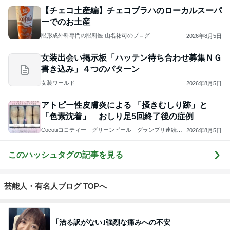
【チェコ土産編】チェコプラハのローカルスーパ
ーでのお土産
眼形成外科専門の眼科医 山名祐司のブログ
2026年8月5日
女装出会い掲示板「ハッテン待ち合わせ募集ＮＧ
書き込み」４つのパターン
女装ワールド
2026年8月5日
アトピー性皮膚炎による 「掻きむしり跡」と
「色素沈着」 おしり足5回終了後の症例
Cocotiiココティー グリーンピール グランプリ連続受
2026年8月5日
賞!! ニキビ、サメ肌、しみ、しわ、くすみなら肌ケアサ
ロンCocotii
このハッシュタグの記事を見る
芸能人・有名人ブログ TOPへ
｢治る訳がない｣強烈な痛みへの不安