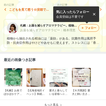
前の記事
次の記事
こどもを見て想う☆没頭でき
サクラと御朱印デビュー
気に入ったらフォロー
る幸せ
会員登録は不要です
札幌：お薬を減らすアロマテラピー。植物のチカラで、こころのケア・風邪ケア…私・こども・愛犬の笑顔を作る♪
フォロー
お薬を減らすアロマテラピー：橋本理恵
植物から抽出される精油には「薬効」がある。抗菌作用は風邪予
防・抗炎症作用はやけどやあせもに使えます。ストレスには「香
り」がこころを緩めます。必要な精油を選んで、クリームにした
り、マッサージでトラブル解消。こころと身体を元気にするのがア
ロマホームケアです。
最近の画像つき記事
【札幌】お灸で
【北海道地区イ
愛犬と暮らして
【８月開講】愛
ぽかぽかケアし
ベント】和紙作
いる皆様へ☆
犬と飼い主さん
ませんか？！日
りワークショッ
【無料】でドッ
のための「アロ
本メディカルハ
プ～オヒョウニ
グマッサージ・
マとハーブ使い
ーブ協会北海道
レとハーブでつ
もっと見る
筋トレをお届け
こなしレッス