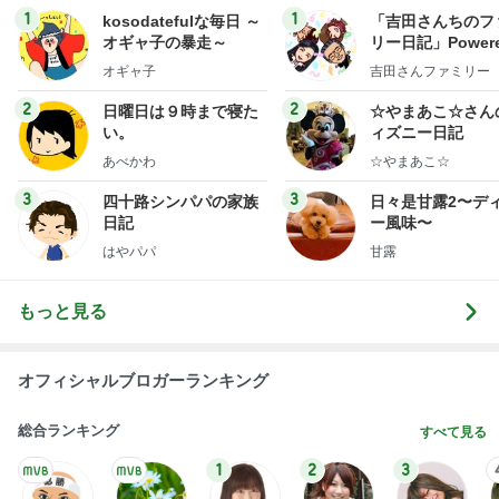
1
1
kosodatefulな毎日 ～
「吉田さんちのフ
オギャ子の暴走～
リー日記」Powere
y Ameba 吉田さ
オギャ子
吉田さんファミリー
ミリーオフィシャ
ログ
2
2
日曜日は９時まで寝た
☆やまあこ☆さん
い。
ィズニー日記
あべかわ
☆やまあこ☆
3
3
四十路シンパパの家族
日々是甘露2〜デ
日記
ー風味〜
はやパパ
甘露
もっと見る
オフィシャルブロガーランキング
総合ランキング
すべて見る
1
2
3