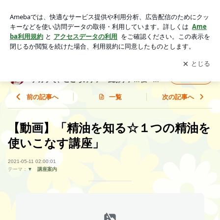
【動画】「精油を知る☆１つの精油を使いこなす講座」 | 札
幌：お薬を減らすアロマテラピー。植物のチカラで、こころの
アプリをダウンロードして
ブログの更新通知
を受け取りまし
開く
ケア・風邪ケア…私・こども・愛犬の笑顔を作る♪
ょう。
札幌：お薬を減らすアロマテラピー。植物の
フォロー
チカラで、こころのケア・風邪ケア…私・こ
ども・愛犬の笑顔を作る♪
前の記事へ
一覧
次の記事へ
【動画】「精油を知る☆１つの精油を
使いこなす講座」
2021-05-11 02:00:01
テーマ：
▼ 講座案内