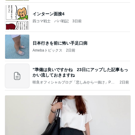
インターン面接4
四コマ戦士 パパ戦記
3日前
日本行きを前に怖い手足口病
Amebaトピックス
2日前
”準備は良いですかね 23日にアップした記事もっ
かい流しておきますね
咲良オフィシャルブログ「悲しみから一抜け」Pow
2日前
ered by Ameba