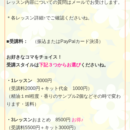
レッスン内容についての質問はメールでお受けします。
＊各レッスン詳細↑でご確認くださいね。
■受講料：
（振込またはPayPalカード決済）
お好きなコマをチョイス！
受講スタイルは
下記３つからお選び
くださいね。
・1レッスン
3000円
（受講料2000円＋キット代金 1000円）
（精油１ml程度・香りのサンプル2個などその時で変わ
ります・送料）
・3レッスン
おまとめ 8500円
お得♪
（受講料5500円＋キット3000円）