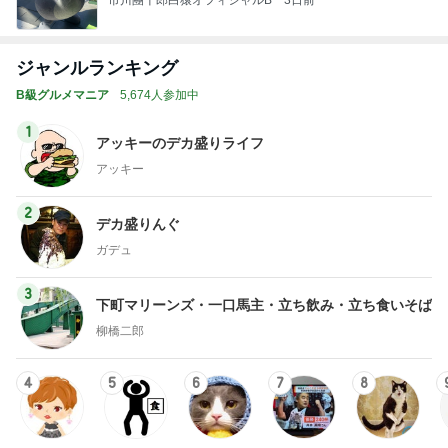
市川團十郎白猿オフィシャルB
3日前
ジャンルランキング
B級グルメマニア
5,674人参加中
1
アッキーのデカ盛りライフ
アッキー
2
デカ盛りんぐ
ガデュ
3
下町マリーンズ・一口馬主・立ち飲み・立ち食いそば
柳橋二郎
4
5
6
7
8