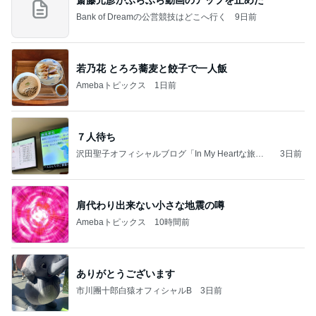
斎藤元彦がぶらぶら動画のアップを止めた
Bank of Dreamの公営競技はどこへ行く
9日前
若乃花 とろろ蕎麦と餃子で一人飯
Amebaトピックス
1日前
７人待ち
沢田聖子オフィシャルブログ「In My Heartな旅日
3日前
記」by Ameba
肩代わり出来ない小さな地震の噂
Amebaトピックス
10時間前
ありがとうございます
市川團十郎白猿オフィシャルB
3日前