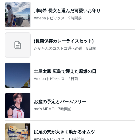
(長期保存カレーライスセット)
たかたんのコストコ通への道
8日前
土屋太鳳 広島で迎えた原爆の日
Amebaトピックス
2日前
お盆の予定とパームツリー
roo's MEMO
7時間前
尻尾の穴が大きく助かるオムツ
Amebaトピックス
10時間前
学生
日本人
7日前