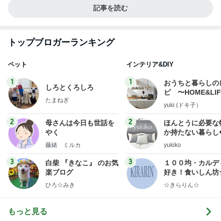
記事を読む
トップブロガーランキング
ペット
インテリア&DIY
1
1
おうちと暮らしの
しろとくろしろ
ピ 〜HOME&LI
たまねぎ
yuki (ドキ子）
2
2
母さんは今日も世話を
ほんとうに必要な
やく
か持たない暮らし
ep Life Simple
藤緒 ミルカ
yukiko
ンテリアのきろく
3
3
白柴 『きなこ』 のお気
１００均・カルデ
楽ブログ
好き！食いしん坊
らりん☆のブログ
ひろ☆みき
☆きらりん☆
もっと見る