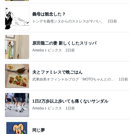
義母は観念した？
トンデモ義母ンヌからのストレスがヤバい。
2日前
原田龍二の妻 新しくしたスリッパ
Amebaトピックス
2日前
夫とファミレスで晩ごはん
武東由美オフィシャルブログ「MOTOちゃんとのは
1日前
っぴぃな毎日」Powered by Ameba
1日2万歩以上歩いても痛くないサンダル
Amebaトピックス
1日前
同じ夢