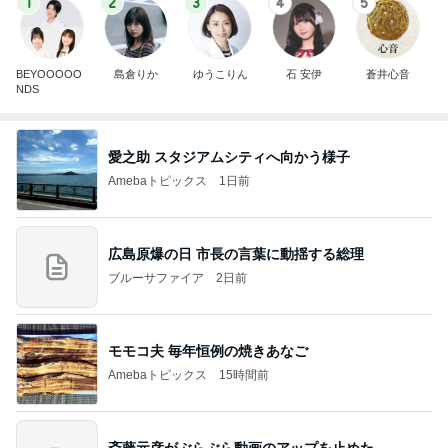
1
2
3
4
5
BEYOOOOO
島倉りか
ゆうこりん
石 安伊
蒼井心音
NDS
愛之助 スタジアムシティへ向かう様子
Amebaトピックス
1日前
広島原爆の日 市長の言葉に動揺する総理
ブルーサファイア
2日前
モモコ夫 毎年恒例の焼きあなご
Amebaトピックス
15時間前