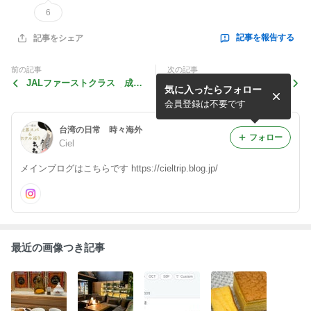
6
記事を報告する
記事をシェア
前の記事
次の記事
JALファーストクラス 成田
エールフランス航空 パリー
気に入ったらフォロー
ーフランクフルト 機内食後
成田 機内食
半編
会員登録は不要です
台湾の日常 時々海外
フォロー
Ciel
メインブログはこちらです https://cieltrip.blog.jp/
最近の画像つき記事