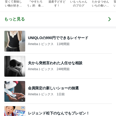
安くて美味し
『やすたろ
道産子どすど
いもっちゃん
たかまつせん
い物が好き☆
う』的 食の
す！
のブログ
いちの食い散
彡
備忘録
らかし日記
もっと見る
UNIQLOの990円でできるレイヤード
Amebaトピックス
11時間前
夫から突然言われた人任せな相談
Amebaトピックス
24時間前
会員限定の新しいショーの抽選
Amebaトピックス
1日前
レジェンド松下のなんでもプレゼン！