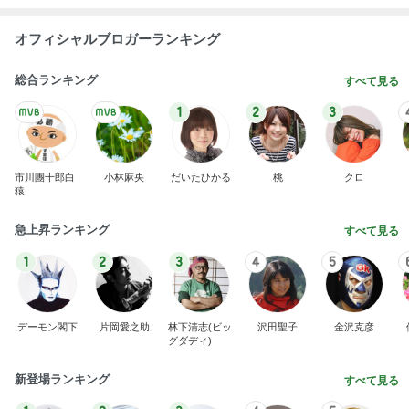
オフィシャルブロガーランキング
総合ランキング
すべて見る
1
2
3
市川團十郎白
小林麻央
だいたひかる
桃
クロ
猿
急上昇ランキング
すべて見る
1
2
3
4
5
デーモン閣下
片岡愛之助
林下清志(ビッ
沢田聖子
金沢克彦
グダディ)
新登場ランキング
すべて見る