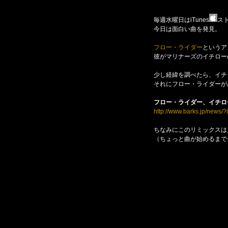
毎週水曜日はiTunes
ス
今日は面白い曲を発見。
フロー・ライダー
というア
彼がマリナーズのイチロー
少し経緯を調べたら、イチ
それにフロー・ライダーが
フロー・ライダー、イチロ
http://www.barks.jp/news
ちなみにこのリミックスは
（ちょっと曲が始めるまで