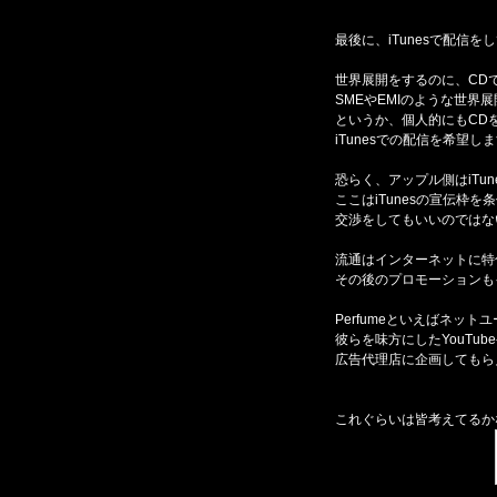
最後に、iTunesで配信を
世界展開をするのに、CD
SMEやEMIのような世
というか、個人的にもCD
iTunesでの配信を希望し
恐らく、アップル側はiTu
ここはiTunesの宣伝枠を
交渉をしてもいいのではな
流通はインターネットに特
その後のプロモーションも
Perfumeといえばネッ
彼らを味方にしたYouTub
広告代理店に企画してもら
これぐらいは皆考えてるか