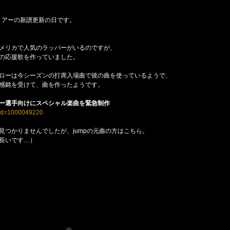
トアーの新譜更新の日です。
メリカで人気のラッパーがいるのですが、
の応援歌を作っていました。
ローは今シーズンの打席入場曲で彼の曲を使っているようで、
感銘を受けて、曲を作ったようです。
ー選手向けにスペシャル楽曲を緊急制作
/?id=1000049220
見つかりませんでしたが、jumpの元曲の方はこちら。
長いです…）