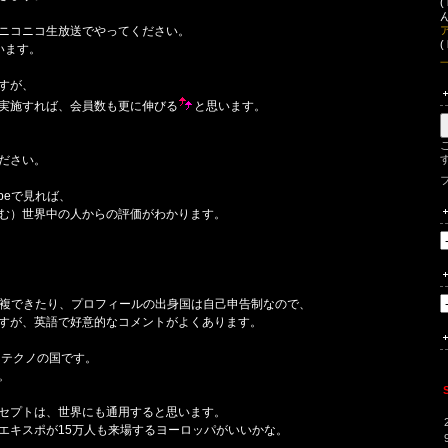
(
ん
ニコニコ生放送でやってください。
(
います。
すが、
実施すれば、会員数も更に伸びる
と思います。
ださい。
beで見れば、
む）世界中の人からの評価がわかります。
を重複できたり、プロフィールの出身国は自己申告制なので、
すが、英語で好意的なコメントがよくあります。
るテクノの国です。
。
セプトは、世界にも通用すると思います。
エキスポが15万人も来場するヨーロッパがいいかな。