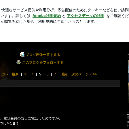
にしたバジル
新規登録
ロ
芸能人ブログ
人気ブログ
ブログ画像一覧を見る
このブログをフォローする
ージへ
最新
|
3
|
4
|
5
|
6
|
7
|
最初
次のページへ
>>
て、電話受付の当日に電話したのですが、
した(ﾉДT)