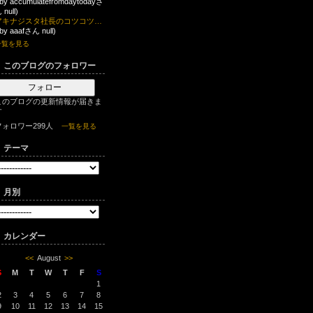
 by accumulatefromdaytodayさ
 null)
アキナジスタ社長のコツコツ日記
 by aaafさん null)
一覧を見る
このブログのフォロワー
フォロー
このブログの更新情報が届きま
す
フォロワー299人
一覧を見る
テーマ
月別
カレンダー
<<
August
>>
S
M
T
W
T
F
S
1
2
3
4
5
6
7
8
9
10
11
12
13
14
15