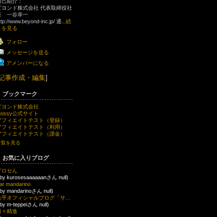
自己紹介：
ビヨンド株式会社 代表取締役社
長 一谷幸一
ttp://www.beyond-inc.jp/ 通...
続
きを見る
フォロー
メッセージを送る
アメンバーになる
記事作成・編集
]
ブックマーク
ビヨンド株式会社
Mossy公式サイト
アフィエイトテスト（登録）
アフィエイトテスト（利用）
アフィエイトテスト（課金）
一覧を見る
お気に入りブログ
グロセん
 by kurosesaaaaaanさん null)
ar mandarino
 by mandarinoさん null)
鉄平オフィシャルブログ「サラリーマン鉄平の奮闘記」Powered by Ameba
 by m-teppeiさん null)
日々精進