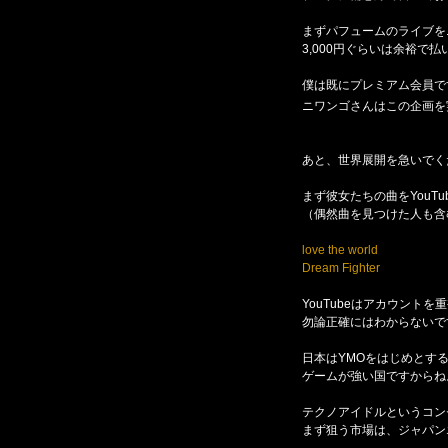
まずパフュームのライブを
3,000円ぐらいは余裕で払
僕は既にプレミアム会員で
ニワンゴさんはこの企画を
あと、世界展開を急いでく
まず彼女たちの曲をYouTu
（偶然曲を見つけた人も含
love the world
Dream Fighter
YouTubeはアカウント
勿論正確にはわからないで
日本はYMOをはじめとす
ゲームが強い国ですからね
テクノアイドルというコン
まず狙う市場は、ジャパン