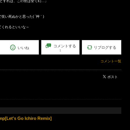
とすれば、この世は全て幻…」
笑い死ぬかと思った( ´艸｀)
てくれるといいな～
コメントする
リブログする
いいね
1
コメント一覧
ポスト
t's Go Ichiro Remix]