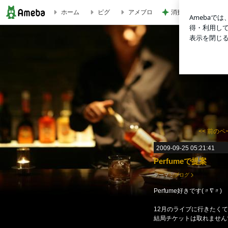
消費に困りペースト
ホーム
ピグ
アメブロ
いっちーｱﾒﾌﾞﾛ -5ページ目
<<
前のペ
2009-09-25 05:21:41
Perfumeで提案
テーマ：
ブログ
Perfume好きです(〃∇〃)
12月のライブに行きたく
結局チケットは取れませんで