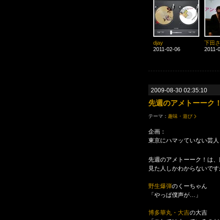
djay
下田
2011-02-06
2011-
2009-08-30 02:35:10
先週のアメトーーク
テーマ：
趣味・遊び
企画：
東京にハマッていない芸人
先週のアメトーーク！は、
見た人しかわからないです
野生爆弾
のくーちゃん
「やっぱ僕声が…」
博多華丸・大吉
の大吉