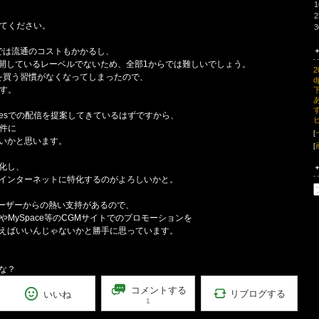
1
2
してください。
3
では流通のコストもかかるし、
界展開しているレーベルでないため、全部1からでは難しいでしょう。
2
を買う習慣がなくなってしまったので、
d
ます。
nesでの配信を提案してきているはずですから、
条件に
[
いかと思います。
[
化し、
インターネットに特化するのがよろしいかと。
トユーザーからの熱い支持があるので、
eやMySpace等のCGMサイトでのプロモーションを
えばいいんじゃないかと勝手に思っています。
な？
コメントする
リブログする
いいね
1