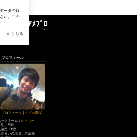
グイン
いっちーｱﾒﾌﾞﾛ
***
プロフィール
プロフィール
｜
ピグの部屋
ニックネーム：
いっちー
性別：
男性
血液型：
B型
お住まいの地域：
東京都