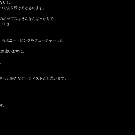
ないし、
つであり続けると思います。
のポップスはそんなんばっかりで、
Θ･;)
」もボニー・ピンクをフューチャーした、
全然違いますね。
。
きっと好きなアーティストだと思います。
す。