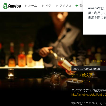
我が家の定番になっ
ホーム
ピグ
アメブロ
いっちーｱﾒﾌﾞﾛ -4ページ目
<<
前のペ
2009-10-09 03:29:08
デコメ絵文字
テーマ：
ブログ
アメブロでデコメ絵文字が
http://ameblo.jp/staff/ent
弊社では「エモジバ」とい