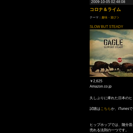
2009-10-05 02:48:08
コロナ＆ライム
テーマ：
趣味・遊び
SLOW BUT STEADY
￥2,625
Amazon.co.jp
久しぶりに痺れた日本のヒ
試聴は
こちら
か、iTunesで
ヒップホップでは、随分昔
売れる法則の一つです。