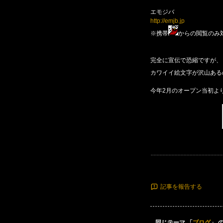
エモジバ
http://emjb.jp
※携帯
からの閲覧のみ
完全に宣伝で恐縮ですが、
カワイイ絵文字が沢山ある
今年2月のオープン当初よ
記事を報告する
同じテーマ 「
ブログ
」 