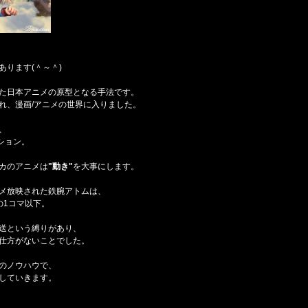
あります(＾～＾)
た日本アニメの原型となる手法です。
れ、漫画/アニメの世界に入りました。
、
ション。
カのアニメは
"動き"
を大事にします。
メ放映された鉄腕アトムは、
の1コマ以下。
送という縛りがあり、
仕方がないことでした。
のノウハウで、
していきます。