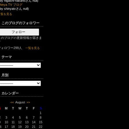
 by higashi-nakanoさん null)
hinya TV ブログ
 by shinyatvさん null)
一覧を見る
このブログのフォロワー
フォロー
このブログの更新情報が届きま
す
フォロワー299人
一覧を見る
テーマ
月別
カレンダー
<<
August
>>
S
M
T
W
T
F
S
1
2
3
4
5
6
7
8
9
10
11
12
13
14
15
6
17
18
19
20
21
22