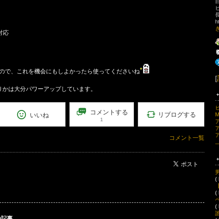
h
対応
ので、これを機会にもしよかったら使ってくださいね
[
りかは大分パワーアップしています。
コメントする
リブログする
いいね
1
コメント一覧
ポスト
(
【
(
(
の記事