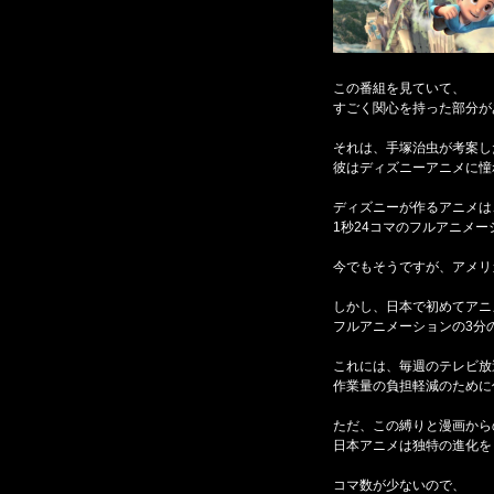
この番組を見ていて、
すごく関心を持った部分が
それは、手塚治虫が考案し
彼はディズニーアニメに憧
ディズニーが作るアニメは
1秒24コマのフルアニメー
今でもそうですが、アメリ
しかし、日本で初めてアニ
フルアニメーションの3分
これには、毎週のテレビ放
作業量の負担軽減のために
ただ、この縛りと漫画から
日本アニメは独特の進化を
コマ数が少ないので、