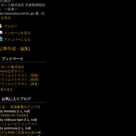
自己紹介：
ビヨンド株式会社 代表取締役社
長 一谷幸一
ttp://www.beyond-inc.jp/ 通...
続
きを見る
フォロー
メッセージを送る
アメンバーになる
記事作成・編集
]
ブックマーク
ビヨンド株式会社
Mossy公式サイト
アフィエイトテスト（登録）
アフィエイトテスト（利用）
アフィエイトテスト（課金）
一覧を見る
お気に入りブログ
男 道 － 長瀬慶重のアメブロ
 by lionbabyさん null)
SHIBUYA-TIGER】
 by shibuya-tigerさん null)
ペットムービーコンテスト
 by petmovieさん null)
誰でも簡単に出来るお金の稼ぎ方。