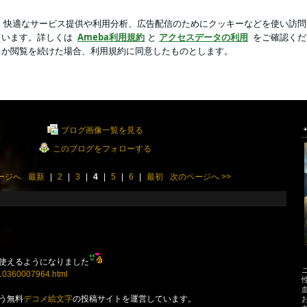
た冷やし中華
新規登録
ロ
芸能人ブログ
人気ブログ
ブログ画像一覧を見る
このブログをフォローする
ージへ
最新
|
2
|
3
|
4
|
5
|
6
|
最初
次のページへ
>>
使えるようになりました
ry-10360007964.html
う無料
デコメ絵文字
の投稿サイトを運営しています。