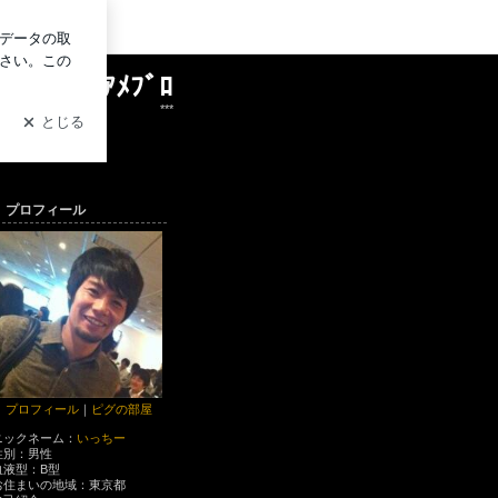
グイン
いっちーｱﾒﾌﾞﾛ
***
プロフィール
プロフィール
｜
ピグの部屋
ニックネーム：
いっちー
性別：
男性
血液型：
B型
お住まいの地域：
東京都