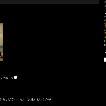
2
3
2
d
[
[
ップホップ
からサビでボーカル（女性）というのが