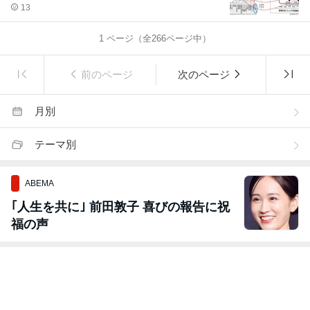
述べるメイコウ氏の記事
13
1
ページ（全
266
ページ中）
前のページ
次のページ
月別
テーマ別
ABEMA
｢人生を共に｣ 前田敦子 喜びの報告に祝
福の声