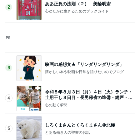
映画の感想文★「リンダリンダリンダ」
3
懐かしい本や映画や日常を語りたいのでブログ
令和８年８月３日（月）４日（火）ランチ・
土用干し３日目・長男帰省の準備・網戸・４
4
位
心の動く瞬間
しろくまさんとくろくまさん＠北極
5
とある働き人の聖書のお話
このジャンルの記事をもっと見る