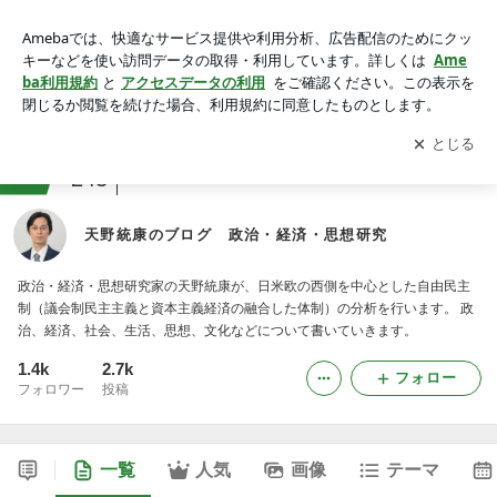
天野統康のブログ 政治・経済・思想研究
アプリをダウンロードして
ブログの更新通知
を受け取りまし
開く
ょう。
ranking
本レビュージャンル
243
天野統康のブログ 政治・経済・思想研究
政治・経済・思想研究家の天野統康が、日米欧の西側を中心とした自由民主
制（議会制民主主義と資本主義経済の融合した体制）の分析を行います。 政
治、経済、社会、生活、思想、文化などについて書いていきます。
1.4k
2.7k
フォロー
フォロワー
投稿
一覧
人気
画像
テーマ