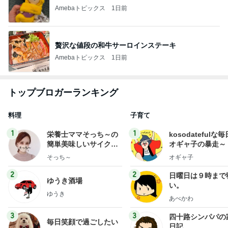
Amebaトピックス
1日前
贅沢な値段の和牛サーロインステーキ
Amebaトピックス
1日前
トップブロガーランキング
料理
子育て
1
1
栄養士ママそっち～の
kosodatefulな毎
簡単美味しいサイクル
オギャ子の暴走～
献立
そっち～
オギャ子
2
2
日曜日は９時まで
ゆうき酒場
い。
ゆうき
あべかわ
3
3
四十路シンパパの
毎日笑顔で過ごしたい
日記