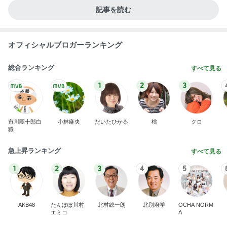
記事を読む
オフィシャルブロガーランキング
総合ランキング
すべて見る
1
2
3
市川團十郎白
小林麻央
だいたひかる
桃
クロ
猿
急上昇ランキング
すべて見る
1
2
3
4
5
AKB48
たんぽぽ川村
北村総一朗
北別府学
OCHA NORM
エミコ
A