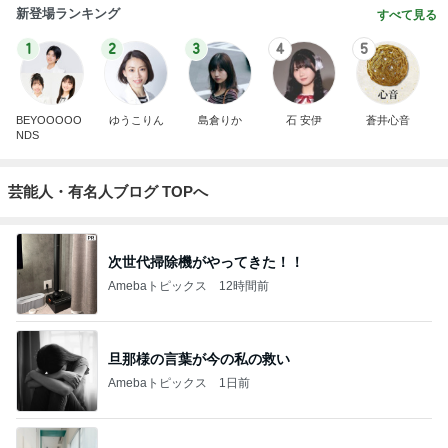
新登場ランキング
すべて見る
1
2
3
4
5
BEYOOOOO
ゆうこりん
島倉りか
石 安伊
蒼井心音
NDS
芸能人・有名人ブログ TOPへ
次世代掃除機がやってきた！！
Amebaトピックス
12時間前
旦那様の言葉が今の私の救い
Amebaトピックス
1日前