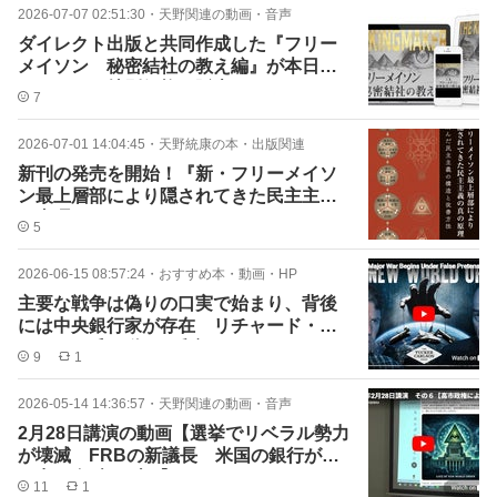
2026-07-07 02:51:30
・
天野関連の動画・音声
ダイレクト出版と共同作成した『フリー
メイソン 秘密結社の教え編』が本日７
月７日まで特別価格で販売
7
2026-07-01 14:04:45
・
天野統康の本・出版関連
新刊の発売を開始！『新・フリーメイソ
ン最上層部により隠されてきた民主主義
の真理』
5
2026-06-15 08:57:24
・
おすすめ本・動画・HP
主要な戦争は偽りの口実で始まり、背後
には中央銀行家が存在 リチャード・ヴ
ェルナー氏の動画の翻訳
9
1
2026-05-14 14:36:57
・
天野関連の動画・音声
2月28日講演の動画【選挙でリベラル勢力
が壊滅 FRBの新議長 米国の銀行が作
り出す金融バブル】
11
1