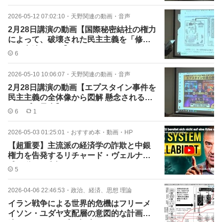
2026-05-12 07:02:10
・
天野関連の動画・音声
2月28日講演の動画【国際秘密結社の権力
によって、破壊された民主主義を「修繕
する方法」など】
6
2026-05-10 10:06:07
・
天野関連の動画・音声
2月28日講演の動画【エプスタイン事件を
民主主義の全体像から図解 懸念されるト
ランプの暴走】
6
1
2026-05-03 01:25:01
・
おすすめ本・動画・HP
【超重要】主流派の経済学の詐欺と中銀
権力を告発するリチャード・ヴェルナー
氏の動画の翻訳
5
2026-04-06 22:46:53
・
政治、経済、思想 理論
イラン戦争による世界的危機はフリーメ
イソン・ユダヤ支配層の意図的な計画と