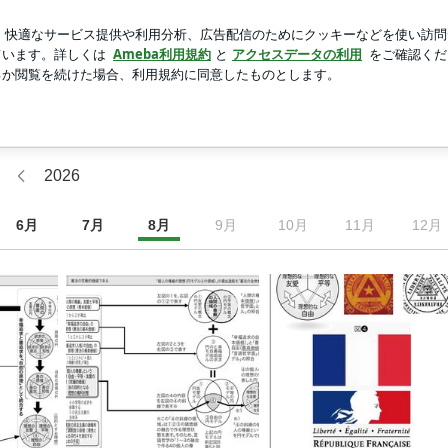
きこもり息子
新規登録
ロ
芸能人ブログ
人気ブログ
2026
6
月
7
月
8
月
9
月
10
月
11
月
12
月