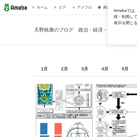
弟の送迎で動いた引
ホーム
ピグ
アメブロ
2026年8月の画像｜天野統康のブログ 政治・経済・思想研究
天野統康のブログ 政治・経済・思想研究
1
月
2
月
3
月
4
月
5
月