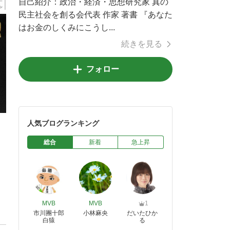
自己紹介：
政治・経済・思想研究家 真の
民主社会を創る会代表 作家 著書 『あなた
はお金のしくみにこうし...
続きを見る
フォロー
人気ブログランキング
総合
新着
急上昇
MVB
MVB
1
市川團十郎
小林麻央
だいたひか
白猿
る