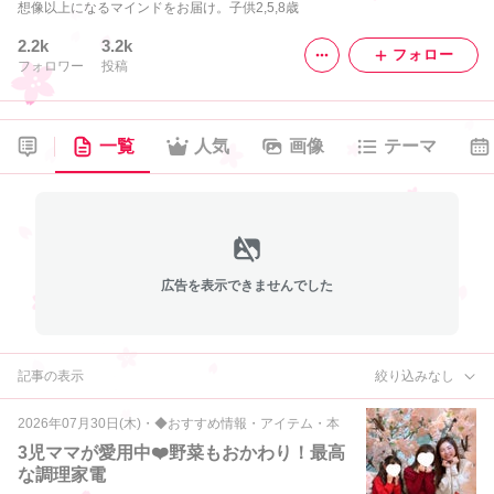
想像以上になるマインドをお届け。子供2,5,8歳
2.2k
3.2k
フォロー
フォロワー
投稿
一覧
人気
画像
テーマ
広告を表示できませんでした
記事の表示
絞り込みなし
2026年07月30日(木)
・
◆おすすめ情報・アイテム・本
3児ママが愛用中❤️野菜もおかわり！最高
な調理家電