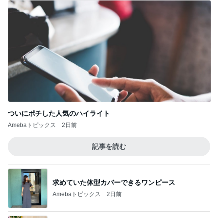
古村比呂 ヘアカラーとメイク学習
Amebaトピックス
1日前
食べる前後にぬるま湯を飲む基本形
Amebaトピックス
16時間前
モト冬樹 自画自賛した手作り夕食
Amebaトピックス
19時間前
とっても新鮮だったガーリー衣装
Amebaトピックス
1日前