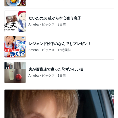
急上昇ランキング
すべて見る
1
2
3
4
5
木村直人
BEYOOOOO
美川憲一
吉岡淳
水森かおり
NDS
新登場ランキング
すべて見る
1
2
3
4
5
BEYOOOOO
島倉りか
ゆうこりん
MOMIママ
石 安伊
NDS
芸能人・有名人ブログ TOPへ
レジェンド松下のなんでもプレゼン！
Amebaトピックス
16時間前