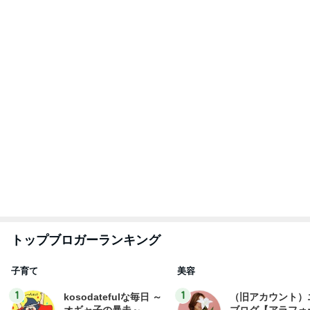
社売却セカンドラ
オギャ子
エマの日記
フ】
2
2
日曜日は９時まで寝た
リトルミニマリス
い。
ビューティコラム 
little minimalist'
あべかわ
あねっさ／anessa
uty colum
3
3
四十路シンパパの家族
美人になれる、た
日記
んの魔法
はやパパ
hiromi
もっと見る
バースデーリワードで買った新作ボトル
Amebaトピックス
1日前
毎年楽しみにしているスタンプラリー
Amebaトピックス
1日前