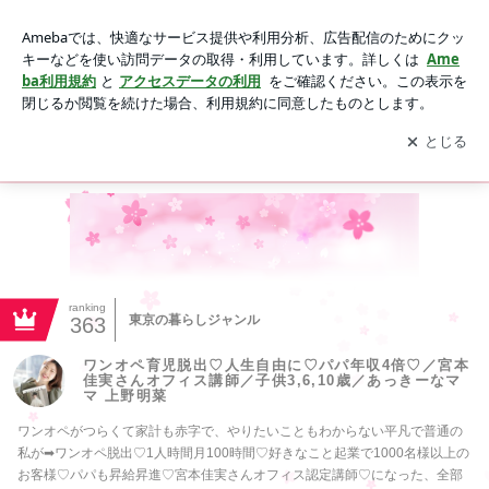
ワンオペ育児脱出♡人生自由に♡パパ年収4倍♡／宮本佳実さ
んオフィス講師／子供3,6,10歳／あっきーなママ 上野明菜
アプリをダウンロードして
ブログの更新通知
を受け取りまし
開く
ょう。
プロフィール
HOME
養成講座
お問い合わせ
インスタグ
ranking
東京の暮らしジャンル
363
ワンオペ育児脱出♡人生自由に♡パパ年収4倍♡／宮本
佳実さんオフィス講師／子供3,6,10歳／あっきーなマ
マ 上野明菜
ワンオペがつらくて家計も赤字で、やりたいこともわからない平凡で普通の
私が➡︎ワンオペ脱出♡1人時間月100時間♡好きなこと起業で1000名様以上の
お客様♡パパも昇給昇進♡宮本佳実さんオフィス認定講師♡になった、全部