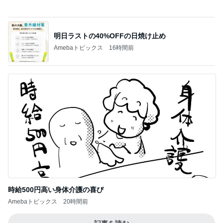
エルメスに魅せられてAmebaのエルパトちゃん
おうちごはん
4
プルメリアの香り
“好き”を超えた執着が、人生をつくる
5
虎ノ門に住んでます
このジャンルの記事をもっと見る
次世代掃除機がやってきた！！
Amebaトピックス
16時間前
大満喫したピクニック新幹線