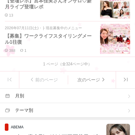
【登壇レポ】宮本佳実さんオンサロ♡新
月ライブ登壇レポ
13
2026年07月11日(土)
・
├ 現在募集中のメニュー
【募集】ワークライフスタイリングメー
ル1往復
388
1
1
ページ（全
324
ページ中）
前のページ
次のページ
月別
テーマ別
ABEMA