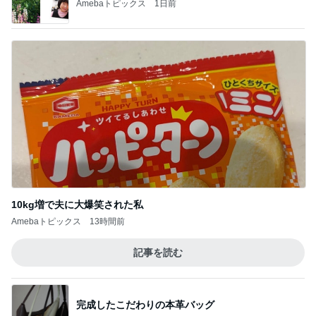
神がかってる掃除機
Amebaトピックス
16時間前
アグネス 孫と温水プール遊び
Amebaトピックス
1日前
月一で楽しみな美味しいクレープ
Amebaトピックス
1日前
夫が大絶賛したぴーなっつの最中
Amebaトピックス
1日前