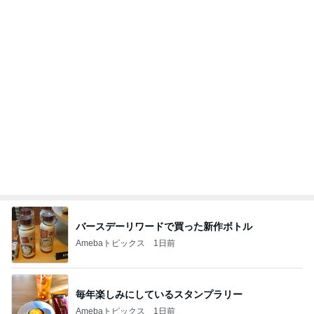
小柳ルミ子 年下男子とのデート
Amebaトピックス
1日前
記事を読む
オフィシャルブロガーランキング
総合ランキング
すべて見る
1
2
3
市川團十郎白
小林麻央
だいたひかる
桃
クロ
猿