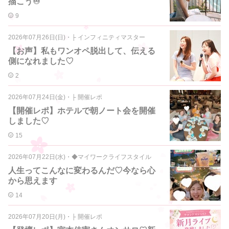
描こう♾️
9
2026年07月26日(日)
・
├ インフィニティマスター
【お声】私もワンオペ脱出して、伝える
側になれました♡
2
2026年07月24日(金)
・
├ 開催レポ
【開催レポ】ホテルで朝ノート会を開催
しました♡
15
2026年07月22日(水)
・
◆マイワークライフスタイル
人生ってこんなに変わるんだ♡今なら心
から思えます
14
2026年07月20日(月)
・
├ 開催レポ