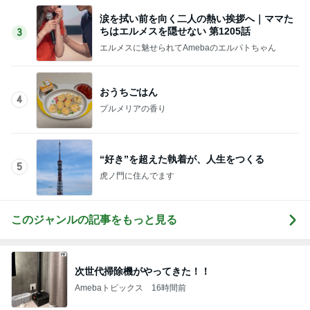
Amebaトピックス
2日前
記事を読む
求めていた体型カバーできるワンピース
Amebaトピックス
2日前
飲み過ぎ食べ過ぎた日の〆のラーメン
Amebaトピックス
1日前
どこまで信じて良いか分からぬ返事
Amebaトピックス
21時間前
テキトーながら品数多めのお弁当
Amebaトピックス
2日前