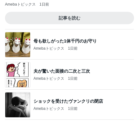
彼に内緒で嘘をついた遠征の話
Amebaトピックス
15時間前
ジャンル人気記事ランキング
東京の暮らし
1000人のどよめきと感極まる瞬間｜ママたち
はエルメスを隠せない 第1204話
1
エルメスに魅せられてAmebaのエルパトちゃん
お金持ちは一般人には不便なものを使いこな
せる
2
ミドフォーRikakoの晩婚日記
涙を拭い前を向く二人の熱い挨拶へ｜ママた
ちはエルメスを隠せない 第1205話
3