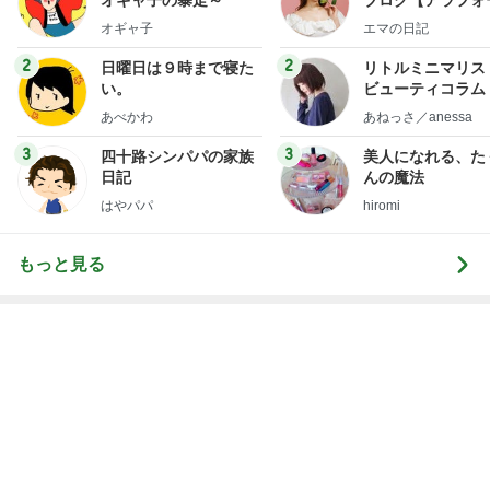
だいたの夫 後から本心言う息子
Amebaトピックス
2日前
レジェンド松下のなんでもプレゼン！
Amebaトピックス
16時間前
夫が百貨店で遭った恥ずかしい目
Amebaトピックス
1日前