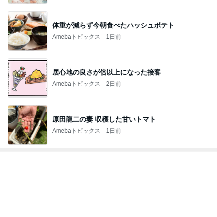
体重が減らず今朝食べたハッシュポテト
Amebaトピックス
1日前
居心地の良さが倍以上になった接客
Amebaトピックス
2日前
原田龍二の妻 収穫した甘いトマト
Amebaトピックス
1日前
トップブロガーランキング
子育て
美容
1
1
kosodatefulな毎日 ～
（旧アカウント）
オギャ子の暴走～
ブログ【アラフォ