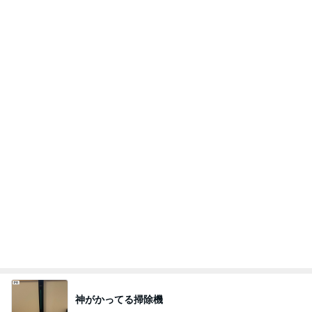
新しくなる日本のサッカー界の開幕
Amebaトピックス
1日前
記事を読む
水森かおり 祖父になった先輩歌手
Amebaトピックス
1日前