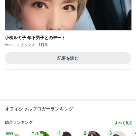
ミスドで感無量のファンシードーナツ
Amebaトピックス
1日前
ローソンの本格的なティラミス
Amebaトピックス
1日前
堀ちえみの夫 6皿パンチャンの昼食
Amebaトピックス
1日前
鬼門の日に無かった強い倦怠感
Amebaトピックス
1日前