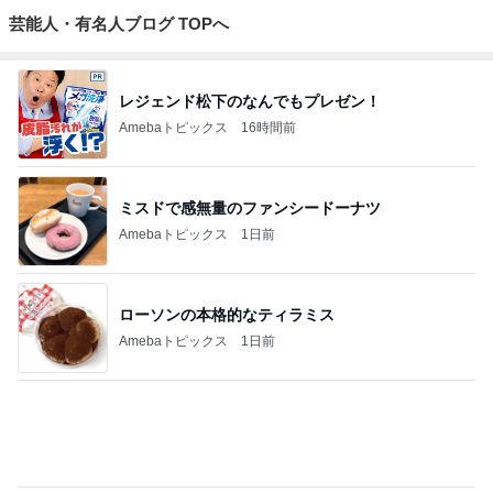
時給500円高い身体介護の喜び
Amebaトピックス
20時間前
記事を読む
だいた 何となく買う事が減り進歩
Amebaトピックス
2日前
鷲と鷹の大きさでしていた勘違い
Amebaトピックス
22時間前
ご近所さんの微妙なお金持ち自慢
Amebaトピックス
1日前