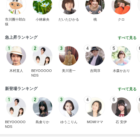
お金の無駄と考え夫抜きで映画
Amebaトピックス
1日前
記事を読む
母も欲しがった1体千円のお守り
Amebaトピックス
1日前