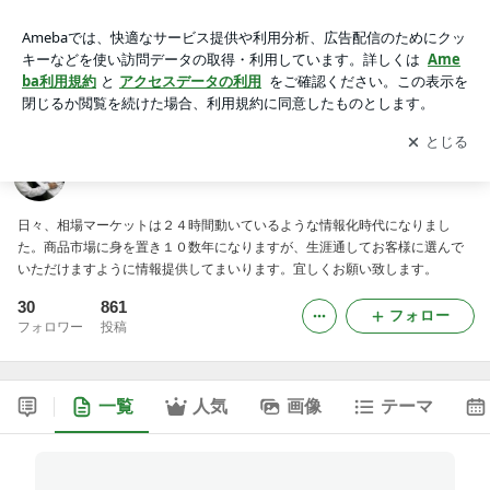
西馬込の相場
アプリをダウンロードして
ブログの更新通知
を受け取りまし
開く
ょう。
西馬込の相場
日々、相場マーケットは２４時間動いているような情報化時代になりまし
た。商品市場に身を置き１０数年になりますが、生涯通してお客様に選んで
いただけますように情報提供してまいります。宜しくお願い致します。
30
861
フォロー
フォロワー
投稿
一覧
人気
画像
テーマ