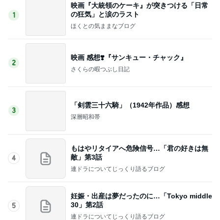
映画『大統領のケーキ』が突きつける「日常
の狂気」と涙のラスト
1
ほくとの気ままなブログ
映画 感想❣️『サンキュー・チャック』
2
さくらの暇つぶし日記
「剣雲三十六騎」（1942年作品）感想
3
深層昭和帯
もはやリタイアへ危険信号…「君の好きは無
敵」第3話
4
連ドラについてじっくり語るブログ
妊娠・出産は夢だったのに…「Tokyo middle
30」第2話
5
連ドラについてじっくり語るブログ