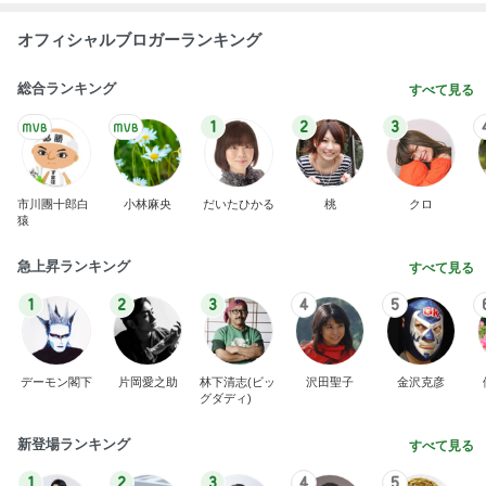
オフィシャルブロガーランキング
総合ランキング
すべて見る
1
2
3
市川團十郎白
小林麻央
だいたひかる
桃
クロ
猿
急上昇ランキング
すべて見る
1
2
3
4
5
デーモン閣下
片岡愛之助
林下清志(ビッ
沢田聖子
金沢克彦
グダディ)
新登場ランキング
すべて見る
1
2
3
4
5