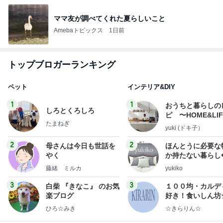
ママ友が調べてくれた夏らしいこと
Amebaトピックス
1日前
トップブロガーランキング
ペット
インテリア&DIY
1
1
おうちと暮らしの
しろとくろしろ
ピ 〜HOME&LI
たまねぎ
yuki (ドキ子）
2
2
母さんは今日も世話を
ほんとうに必要な
やく
か持たない暮らし
ep Life Simple
藤緒 ミルカ
yukiko
ンテリアのきろく
3
3
白柴 『きなこ』 のお気
１００均・カルデ
楽ブログ
好き！食いしん坊
らりん☆のブログ
ひろ☆みき
☆きらりん☆