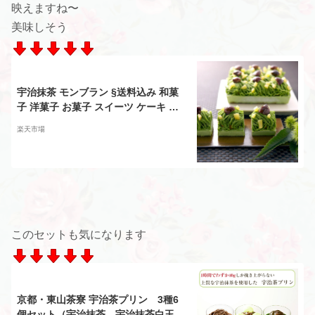
映えますね〜
美味しそう
宇治抹茶 モンブラン §送料込み 和菓
子 洋菓子 お菓子 スイーツ ケーキ 贈
り物 抹茶 手土産 お取り寄せ 秋限定
楽天市場
栗 渋皮煮 誕生日 内祝い 引越し祝い
成人式 退職 残暑見舞い 限定 ギフト
ネオ和菓子
このセットも気になります
京都・東山茶寮 宇治茶プリン 3種6
個セット（宇治抹茶、宇治抹茶白玉、