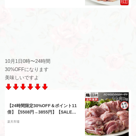
10月1日0時〜24時間
30%OFFになります
美味しいですよ
【24時間限定30%OFF＆ポイント11
倍】【5508円→3855円】【SALE】
送料無料 三和の純鶏名古屋コーチン
楽天市場
もも肉1kg 創業明治33年さんわ 鶏三
和 地鶏 鶏肉 冷蔵 4～5人用