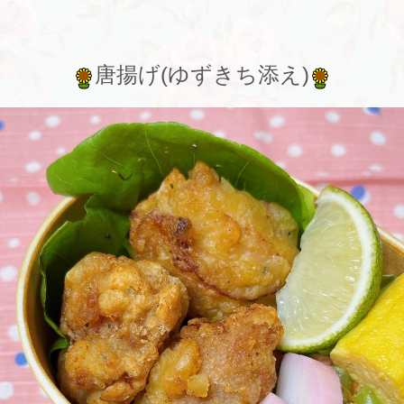
唐揚げ(ゆずきち添え)