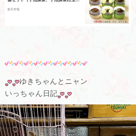
宇治ほうじ茶 各2個） 京・和華 きょ
楽天市場
う・おはな のし対応可 ギフト
ゆきちゃんとニャン
いっちゃん日記