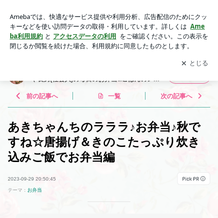
あきちゃんちのラララ♪お弁当♪秋ですね☆唐揚げ＆きのこたっ
ぷり炊き込みご飯でお弁当編 | 楽しく♪楽チン♪大笑い♪ラララ♪
アプリをダウンロードして
ブログの更新通知
を受け取りまし
開く
お弁当♪ パパや長男(社会人)の毎日のお弁当&ごはんのレシピ
ょう。
楽しく♪楽チン♪大笑い♪ラララ♪お弁当♪ パパ
フォロー
や長男(社会人)の毎日のお弁当&ごはんのレシ
ピ
前の記事へ
一覧
次の記事へ
あきちゃんちのラララ♪お弁当♪秋で
すね☆唐揚げ＆きのこたっぷり炊き
込みご飯でお弁当編
2023-09-29 20:50:45
テーマ：
お弁当