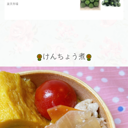
み】 Lから3Lサイズ 地元 徳島よ
楽天市場
り新鮮な酢橘をお届けします。ケンミ
ンSHOW ケンミンショー
けんちょう煮