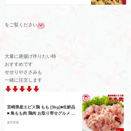
をご覧ください
大量に唐揚げ作りたい時
おすすめです
せせりやささみも
一緒に注文します
宮崎県産エビス鶏 もも [3kg]■生鮮品
■ 鳥もも肉 鶏肉 お取り寄せグルメ 肉
唐揚げ【宮崎県産】【九州】【鶏肉】
楽天市場
【業務用】