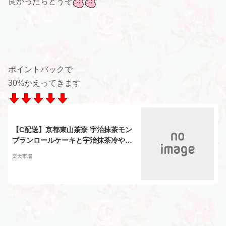
良かったらどうぞ
ポイントバックで
30%かえってきます
【C配送】京都東山茶寮 宇治抹茶モン
ブランロールケーキと宇治抹茶冷やし
ぜんざいの詰め合わせ 和菓子 詰め合
楽天市場
わせ 贈り物 抹茶 モンブラン ロールケ
ーキ ぜんざい 京都 お土産 老舗 秋 秋
グルメ おかし 感謝