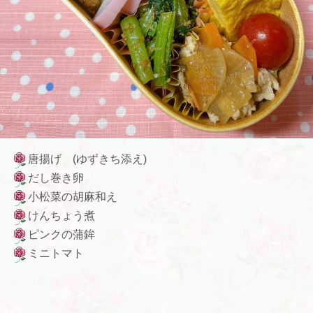
唐揚げ (ゆずきち添え)
だし巻き卵
小松菜の胡麻和え
けんちょう煮
ピンクの蒲鉾
ミニトマト