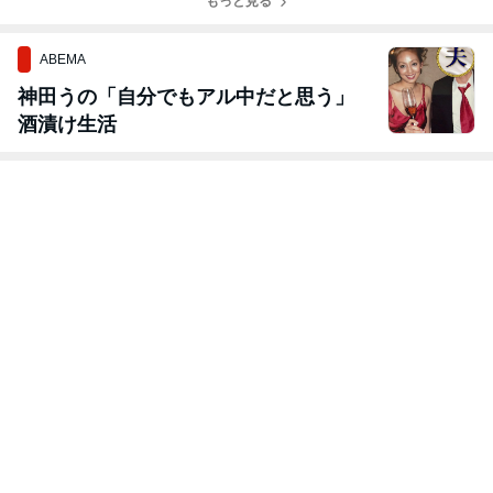
めました♪7歳・
ラ
もっと見る
グラミング講
10歳
座 ♪7歳・１０
歳
ABEMA
神田うの「自分でもアル中だと思う」
酒漬け生活