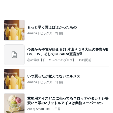
堀ちえみ 移動が多くて忙しい一日
Amebaトピックス
2日前
ポップマートDIMOO×ピクサー☆
ディズニーファン Dのブログ
8日前
映画の特典が娘に取られ行方不明
Amebaトピックス
1日前
当ブログの売り上げ件数、一部公開します…