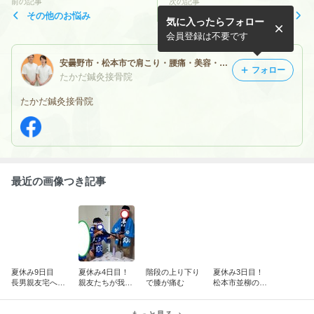
前の記事
次の記事
その他のお悩み
女性特有の悩みについて
気に入ったらフォロー
会員登録は不要です
安曇野市・松本市で肩こり・腰痛・美容・不妊治療・スポーツ治療はお任せください！
フォロー
たかだ鍼灸接骨院
たかだ鍼灸接骨院
最近の画像つき記事
夏休み9日目
夏休み4日目！
階段の上り下り
夏休み3日目！
長男親友宅へ初
親友たちが我が
で膝が痛む
松本市並柳のド
めての電車旅
家で遊ぶ 5日
コモショップで
10日目 囲碁始
目！親友とラー
プラレールプロ