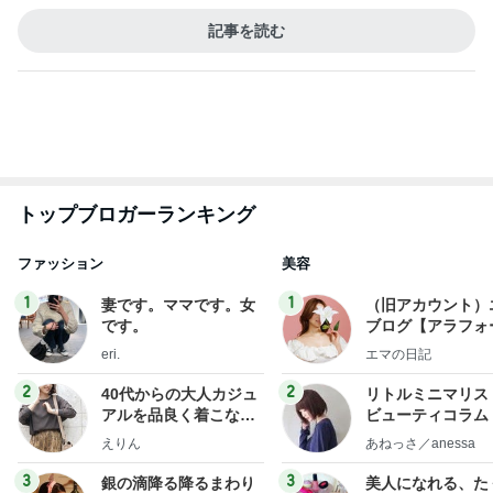
1
2
3
市川團十郎白
小林麻央
だいたひかる
桃
クロ
猿
急上昇ランキング
すべて見る
1
2
3
4
5
EBiDAN 39&Ki
高山善廣
こいたん
島倉りか
つばきファク
DS
トリー
新登場ランキング
すべて見る
1
2
3
4
5
BEYOOOOO
島倉りか
ゆうこりん
石 安伊
蒼井心音
NDS