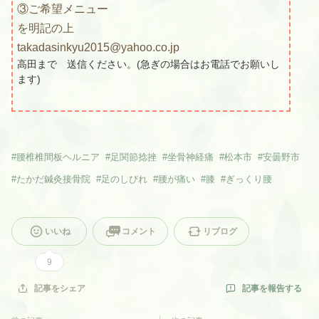
③ご希望メニュー
を明記の上
takadasinkyu2015@yahoo.co.jp
高田まで 送信ください。(急ぎの場合はお電話でお願いし
ます)
#
腰椎椎間板ヘルニア
#
足関節捻挫
#
坐骨神経痛
#
松本市
#
安曇野市
#
たかだ鍼灸接骨院
#
足のしびれ
#
腰が痛い
#
膝
#
ぎっくり腰
いいね
コメント
リブログ
9
記事を報告する
記事をシェア