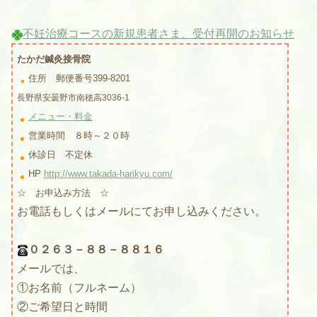
不妊治療コースの新規患者さま、受付再開のお知らせ
たかだ鍼灸接骨院
住所
郵便番号399-8201
長野県安曇野市南穂高3036-1
メニュー・料金
営業時間 ８時～２０時
休診日 不定休
HP
http://www.takada-harikyu.com/
☆
お申込み方法
☆
お電話もしくはメールにてお申し込みください。
０２６３－８８－８８１６
メールでは、
①お名前（フルネーム）
②ご希望日と時間