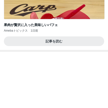
《3年連続》瑶子さま 懇意の高級カーディーラー
協賛のイベントにご出席…宮内庁が懸念する“熱心
すぎ
hirokoの✿Love＆Awakening✿
9日前
スーパーで買った牛カルビ重とスイカ
Amebaトピックス
1日前
記事を読む