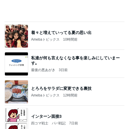
古村比呂 肌寒い北海道で打ち合わせ
Amebaトピックス
12時間前
あいのりクロ 図々しい人って、こういう人？
勝手に考察
3日前
もっと早く買えばよかったもの
Amebaトピックス
2日前
今週から停電が始まる?! 片山さつき大臣の警告がE
BS、RV、そしてGESARA宣言が⁈