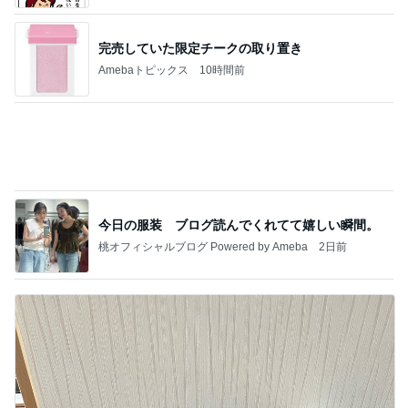
心の道標【旧：ヤ～ベェのブログ】
19時間前
いつ買ったか覚えてないエルメス
Amebaトピックス
1日前
業務用アイスどこに売ってる？ロッテやタカナシ等
安い市販の2リットルアイスは業務スーパーやシャ
トレ
AKO | Smart Life
9日前
金子恵美 リピートしたい福井の味
Amebaトピックス
1日前