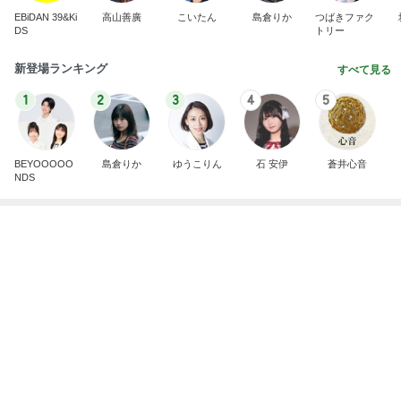
悲しすぎて立ち直れない。
クロオフィシャルブログPowered by Ameba
1日前
合格発表で増えた一つの国家資格
Amebaトピックス
1日前
明日は1人で
だいたひかるオフィシャルブログ Powered by Ame
1日前
ba
のこぎりで左手を切った災害発生
Amebaトピックス
1日前