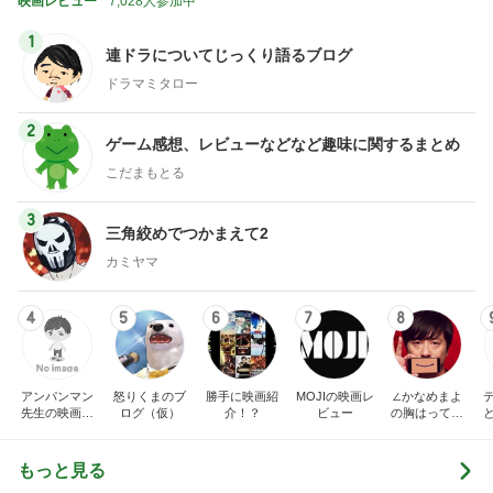
映画レビュー
7,028人参加中
1
連ドラについてじっくり語るブログ
ドラマミタロー
2
ゲーム感想、レビューなどなど趣味に関するまとめ
こだまもとる
3
三角絞めでつかまえて2
カミヤマ
4
5
6
7
8
アンパンマン
怒りくまのブ
勝手に映画紹
MOJIの映画レ
∠かなめまよ
先生の映画講
ログ（仮）
介！？
ビュー
の胸はって行
座
け〜！自信持
って行け〜！
もっと見る