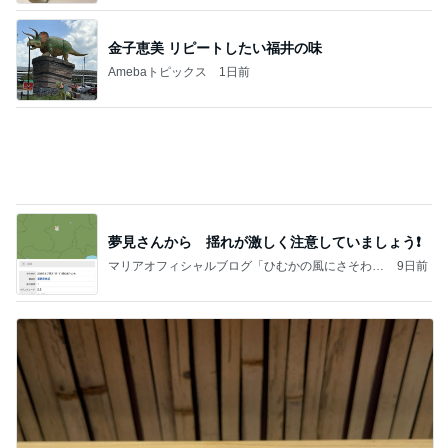
世帯年収500万 ゆるゆる4人家族の節約ブログ 〜
2日前
ケチ旦那と金銭感覚マヒ嫁の日々〜
かとうかず子 終わった母の初盆供養
Amebaトピックス
13時間前
美味しいお茶とお菓子で。母とティータイム
小林礼奈オフィシャルブログ「小林礼奈のブーブー
9日前
ブログ」Powered by Ameba
パチンコで粘り勝ちした22連チャン
Amebaトピックス
2日前