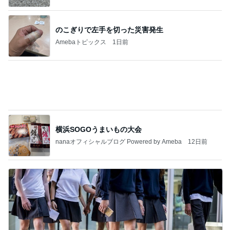
最後の悪あがき
3日前
とろろをサラダに変更できる裏技
Amebaトピックス
12時間前
インターン面接3
四コマ戦士 パパ戦記
7日前
完売していた限定チークの取り置き
Amebaトピックス
10時間前