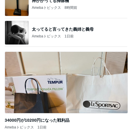
ファッション
美容
1
1
妻です。ママです。女
（旧アカウント）
です。
ブログ【アラフォ
社売却セカンドラ
eri.
エマの日記
フ】
2
2
40代からの大人カジュ
リトルミニマリス
アルを品良く着こなす
ビューティコラム 
ファッションブログ
little minimalist'
えりん
あねっさ／anessa
uty colum
3
3
銀の滴降る降るまわり
美人になれる、た
に・・・
んの魔法
illallan
hiromi
もっと見る
オフィシャルブロガーランキング
総合ランキング
すべて見る