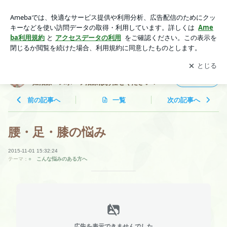
腰・足・膝の悩み | 安曇野市・松本市で肩こり・腰痛・美容・
不妊治療・スポーツ治療はお任せください！
アプリをダウンロードして
ブログの更新通知
を受け取りまし
開く
ょう。
安曇野市・松本市で肩こり・腰痛・美容・不
フォロー
妊治療・スポーツ治療はお任せください！
前の記事へ
一覧
次の記事へ
腰・足・膝の悩み
2015-11-01 15:32:24
テーマ：
○ こんな悩みのある方へ
広告を表示できませんでした