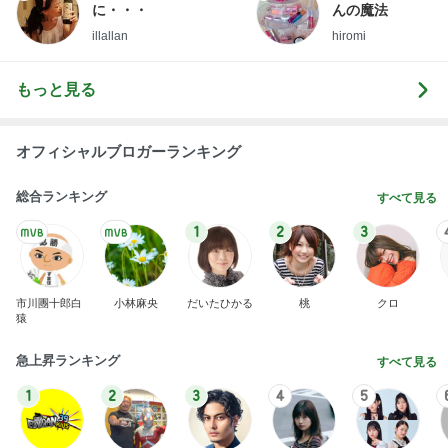
假屋崎省吾 にんにく6個分のもつ鍋
Amebaトピックス
1日前
2026/07/28(K) 4本
何でかな？何でだろ？
11日前
気になっていたコメダの食玩を発見
Amebaトピックス
2日前