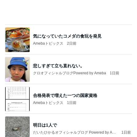
約45年間も続けているレッスン
Amebaトピックス
2日前
20260803 鬼郁隊4人衆で中ちゃん釣行 写メ
中ちゃんのブログ
2日前
着々と増えていってる夏の思い出
Amebaトピックス
10時間前
私達が何も言えなくなる事を楽しみにしていまー
す｡