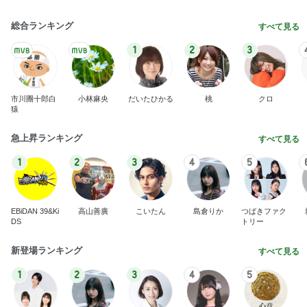
総合ランキング
すべて見る
1
2
3
市川團十郎白
小林麻央
だいたひかる
桃
クロ
猿
急上昇ランキング
すべて見る
1
2
3
4
5
EBiDAN 39&Ki
高山善廣
こいたん
島倉りか
つばきファク
DS
トリー
新登場ランキング
すべて見る
1
2
3
4
5