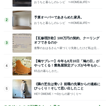
おうちと暮らしのレシピ 〜HOME&LIFE〜
予算オーバーであきらめた家具。
2
おうちと暮らしのレシピ 〜HOME&LIFE〜
【瓦修理詐欺】100万円の契約、クーリング
オフできるのか
3
進撃のおはるさん〜家づくり失敗したけど私は元気
です〜
【鳩サブレー】今年も8月10日「鳩の日」が
やってくる！豊島屋限定グッズが今年もかわ
4
いすぎる♡
65点の暮らしかた。
《隣の芝生は青い》前職の先輩からの連絡に
びっくり！そして思い出したこと
5
HEY OMEME！〜0からの家づくり〜