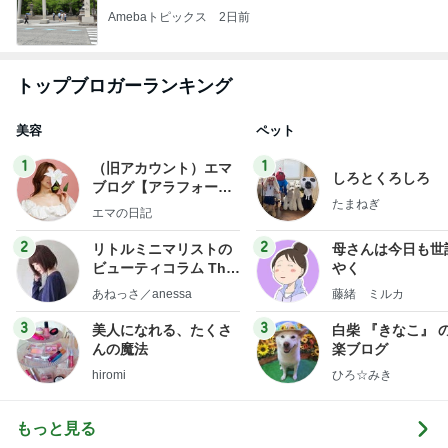
Amebaトピックス
2日前
トップブロガーランキング
美容
ペット
1
1
（旧アカウント）エマ
しろとくろしろ
ブログ【アラフォー会
たまねぎ
社売却セカンドライ
エマの日記
フ】
2
2
リトルミニマリストの
母さんは今日も世
ビューティコラム The
やく
little minimalist's bea
あねっさ／anessa
藤緒 ミルカ
uty colum
3
3
美人になれる、たくさ
白柴 『きなこ』 
んの魔法
楽ブログ
hiromi
ひろ☆みき
もっと見る