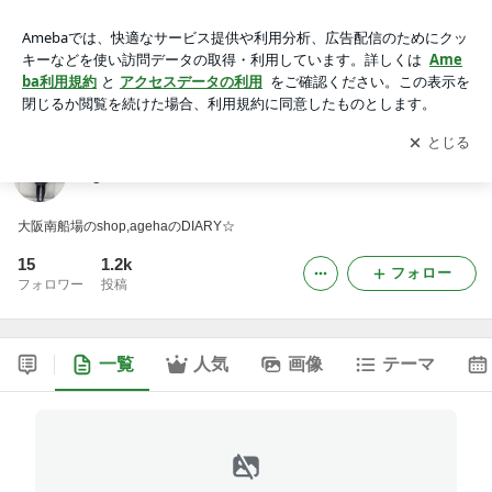
ageha DIARY
アプリをダウンロードして
ブログの更新通知
を受け取りまし
開く
ょう。
ageha DIARY
大阪南船場のshop,agehaのDIARY☆
15
1.2k
フォロー
フォロワー
投稿
一覧
人気
画像
テーマ