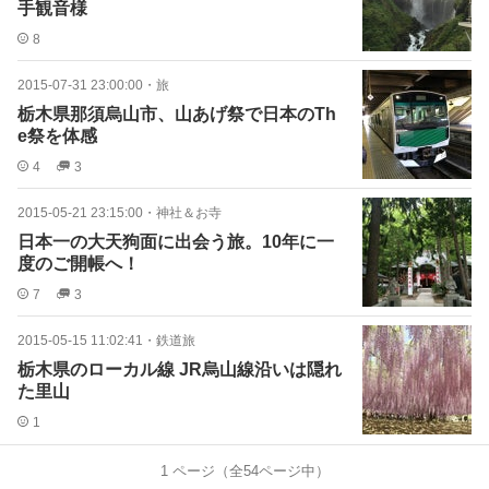
手観音様
8
2015-07-31 23:00:00
・
旅
栃木県那須烏山市、山あげ祭で日本のTh
e祭を体感
4
3
2015-05-21 23:15:00
・
神社＆お寺
日本一の大天狗面に出会う旅。10年に一
度のご開帳へ！
7
3
2015-05-15 11:02:41
・
鉄道旅
栃木県のローカル線 JR烏山線沿いは隠れ
た里山
1
1
ページ（全
54
ページ中）