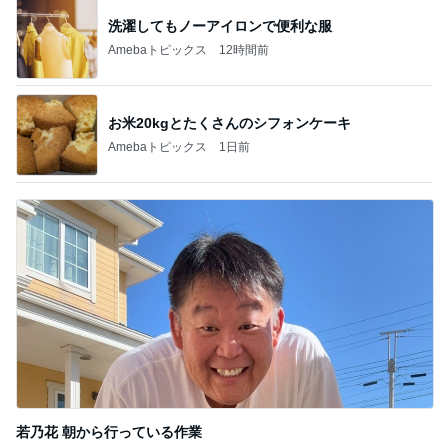
Amebaトピックス
22時間前
記事を読む
具材のバランスを見直してほしいパン
Amebaトピックス
16時間前
秋野暢子 お腹にいい和の朝食
Amebaトピックス
24時間前
超あっさり風味の名物ポッサムランチ
Amebaトピックス
23時間前