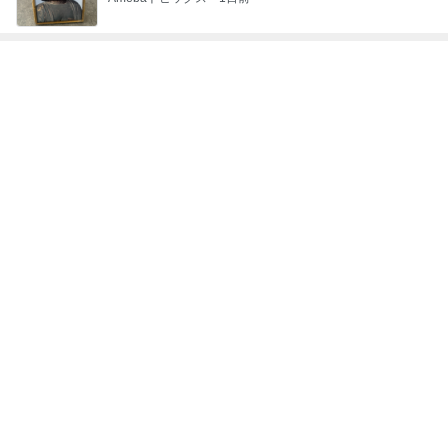
神がかってる掃除機
Amebaトピックス
7時間前
義母が作った天日干しのクスクス
Amebaトピックス
1日前
夫の土産のずっしり重みがある梨
Amebaトピックス
1日前