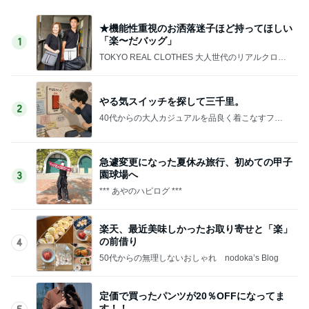
★機能性重視のお洒落迷子ほど持ってほしい
「楽〜だバッグ」
1
TOKYO REAL CLOTHES 大人世代のリアルクロー
ズ
やる気スイッチを探して三千里。
2
40代からの大人カジュアルを品良く着こなすファ
ッションブログ
急遽変更になった夏休み旅行、初めての甲子
園球場へ
3
*** あやのハピログ ***
楽天、最近美味しかったお取り寄せと「楽」
の前借り
4
50代からの無理しないおしゃれ nodoka’s Blog
定価で買ったパンツが20％OFFになってま
す！！