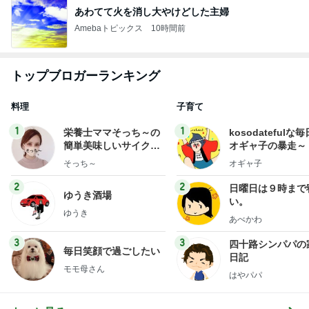
あわてて火を消し大やけどした主婦
Amebaトピックス
10時間前
トップブロガーランキング
料理
子育て
1
1
栄養士ママそっち～の
kosodatefulな毎
簡単美味しいサイクル
オギャ子の暴走～
献立
そっち～
オギャ子
2
2
日曜日は９時まで
ゆうき酒場
い。
ゆうき
あべかわ
3
3
四十路シンパパの
毎日笑顔で過ごしたい
日記
モモ母さん
はやパパ