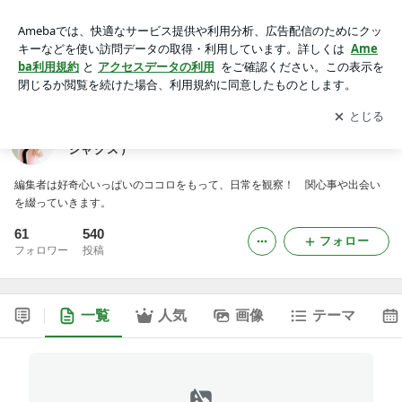
女性だけの編集制作プロダクション☆3jags（スリージャグ
ス）
アプリをダウンロードして
ブログの更新通知
を受け取りまし
開く
ょう。
女性だけの編集制作プロダクション☆3jags（スリー
ジャグス）
編集者は好奇心いっぱいのココロをもって、日常を観察！ 関心事や出会い
を綴っていきます。
61
540
フォロー
フォロワー
投稿
一覧
人気
画像
テーマ