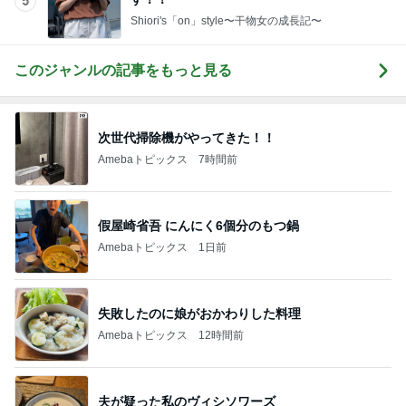
5
Shiori's「on」style〜干物女の成長記〜
このジャンルの記事をもっと見る
次世代掃除機がやってきた！！
Amebaトピックス
7時間前
假屋崎省吾 にんにく6個分のもつ鍋
Amebaトピックス
1日前
失敗したのに娘がおかわりした料理
Amebaトピックス
12時間前
夫が疑った私のヴィシソワーズ