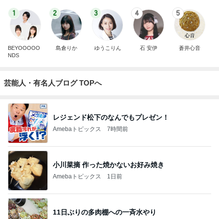
1
2
3
4
5
BEYOOOOO
島倉りか
ゆうこりん
石 安伊
蒼井心音
NDS
芸能人・有名人ブログ TOPへ
レジェンド松下のなんでもプレゼン！
Amebaトピックス
7時間前
小川菜摘 作った焼かないお好み焼き
Amebaトピックス
1日前
11日ぶりの多肉棚への一斉水やり