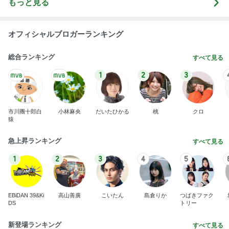
もっと見る
オフィシャルブロガーランキング
総合ランキング
すべて見る
1
2
3
市川團十郎白
小林麻央
だいたひかる
桃
クロ
猿
急上昇ランキング
すべて見る
1
2
3
4
5
EBiDAN 39&Ki
高山善廣
こいたん
島倉りか
つばきファク
DS
トリー
新登場ランキング
すべて見る