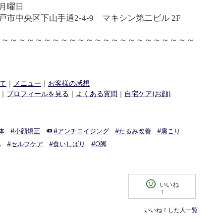
月曜日
戸市中央区下山手通2-4-9 マキシン第二ビル 2F
～～～～～～～～～～～～～～～～～～～～～～～
て
｜
メニュー
｜
お客様の感想
｜
プロフィールを見る
｜
よくある質問
｜
自宅ケア(お顔)
体
#小顔矯正
#アンチエイジング
#たるみ改善
#肩こり
み
#セルフケア
#食いしばり
#O脚
いいね
1
いいね！した人一覧