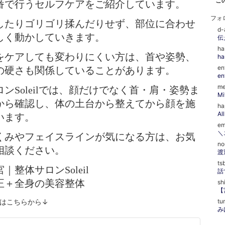
こ
番で行うセルフケアをご紹介しています。
フォ
したりゴリゴリ揉んだりせず、部位に合わせ
d
しく動かしていきます。
h
をケアしても変わりにくい方は、首や姿勢、
h
e
の硬さも関係していることがあります。
e
me
ンSoleilでは、顔だけでなく首・肩・姿勢ま
M
から確認し、体の土台から整えてから顔を施
h
All
います。
em
くみやフェイスラインが気になる方は、お気
no
相談ください。
渡
t
｜整体サロンSoleil
正＋全身の美容整体
sh
はこちらから↓
t
み