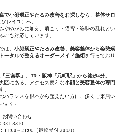
宮で小顔矯正やたるみ改善をお探しなら、整体サロ
il（ソレイユ）へ。
みやゆがみに加え、肩こり・猫背・姿勢の乱れとい
みにも対応しています。
では、
小顔矯正やたるみ改善、美容整体から姿勢矯
トータルで整えるオーダーメイド施術
を行っており
急「三宮駅」、JR・阪神「元町駅」から徒歩4分。
央区にある、アクセス便利な
小顔と美容整体の専門
す。
のバランスを根本から整えたい方に、多くご来店い
います。
・お問い合わせ
-331-3310
1:00～21:00（最終受付 20:00）