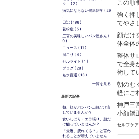
この順
ク ( 2 )
病気にならない健康雑学 ( 29
強く押
)
てやさ
日記 ( 198 )
花粉症 ( 5 )
顔だけ
三宮の美味しいパン屋さん (
0 )
体全体
ニュース ( 11 )
肩こり ( 4 )
整体サロ
セルライト ( 1 )
で全身
ブログ ( 28 )
術して
名水百選 ( 13 )
朝のむ
一覧を見る
軽にご
最新の記事
神戸三宮
朝、顔がパンパン…顔だけ流
していませんか？
小顔矯
食いしばり・エラ張り、顔だ
け触っていませんか？
セルフケア
「最近、疲れてる？」と言わ
れることが増えていません