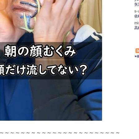
s-
mi
※
～～～～～～～～～～～～～～～～～～～～～～～