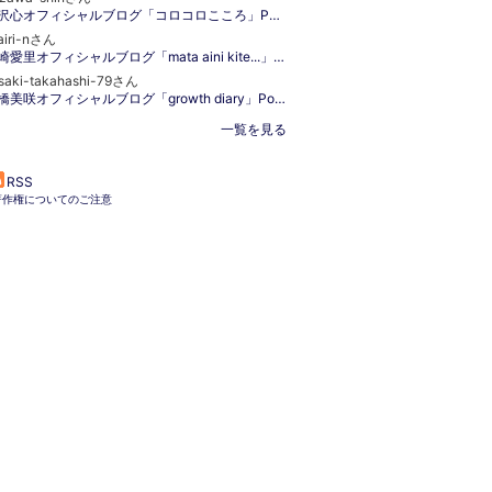
矢沢心オフィシャルブログ「コロコロこころ」Powered by Ameba
airi-nさん
佐崎愛里オフィシャルブログ「mata aini kite...」Powered by Ameba
saki-takahashi-79さん
高橋美咲オフィシャルブログ「growth diary」Powered by Ameba
一覧を見る
RSS
著作権についてのご注意