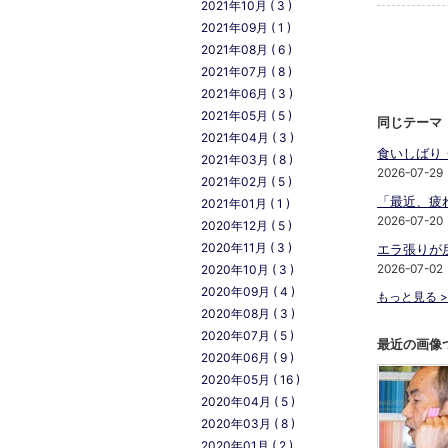
2021年10月 ( 3 )
2021年09月 ( 1 )
2021年08月 ( 6 )
2021年07月 ( 8 )
2021年06月 ( 3 )
2021年05月 ( 5 )
同じテーマ 
2021年04月 ( 3 )
食いしばり
2021年03月 ( 8 )
2026-07-29
2021年02月 ( 5 )
「最近、疲
2021年01月 ( 1 )
2026-07-20
2020年12月 ( 5 )
2020年11月 ( 3 )
エラ張りが
2026-07-02
2020年10月 ( 3 )
2020年09月 ( 4 )
もっと見る >
2020年08月 ( 3 )
2020年07月 ( 5 )
最近の画像
2020年06月 ( 9 )
2020年05月 ( 16 )
2020年04月 ( 5 )
2020年03月 ( 8 )
2020年01月 ( 2 )