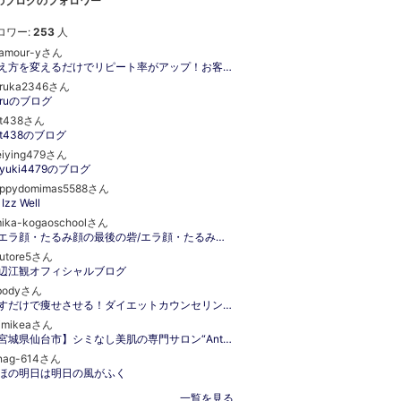
のブログのフォロワー
ロワー:
253
人
-amour-yさん
伝え方を変えるだけでリピート率がアップ！お客様別接客のコツ
aruka2346さん
aruのブログ
nt438さん
nt438のブログ
iying479さん
iyuki4479のブログ
appydomimas5588さん
 Izz Well
ika-kogaoschoolさん
＼エラ顔・たるみ顔の最後の砦/エラ顔・たるみ顔矯正メソッド
utore5さん
辺江観オフィシャルブログ
sbodyさん
話すだけで痩せさせる！ダイエットカウンセリングアカデミー／ツヅキトモエ
imikeaさん
【宮城県仙台市】シミなし美肌の専門サロン“Anthology”スタッフ
unag-614さん
ほの明日は明日の風がふく
一覧を見る