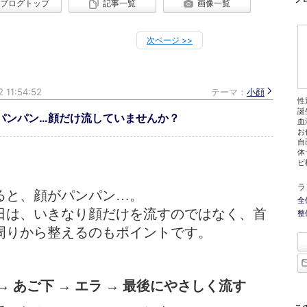
ブログトップ
記事一覧
画像一覧
次ページ
>>
 11:54:52
テーマ：
小顔
性
誕
パンパン…顔だけ流していませんか？
血
お
自
体
ビ様
ラ
ると、顔がパンパン…。
全
日は、いきなり顔だけを流すのではなく、首
整
周りから整えるのもポイントです。
、
→ あご下 → エラ → 最後にやさしく流す