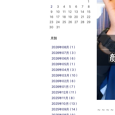
1
2
3
4
5
6
7
8
9
10
11
12
13
14
15
16
17
18
19
20
21
22
23
24
25
26
27
28
29
30
31
月別
2026年08月 ( 1 )
2026年07月 ( 3 )
2026年06月 ( 6 )
2026年05月 ( 1 )
2026年04月 ( 3 )
2026年03月 ( 10 )
2026年02月 ( 6 )
2026年01月 ( 7 )
2025年12月 ( 11 )
2025年11月 ( 8 )
2025年10月 ( 13 )
2025年09月 ( 14 )
～～～～
2025年08月 ( 9 )