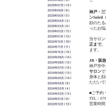
～
2025年07月 ( 13 )
2025年06月 ( 8 )
神戸・三
2025年05月 ( 5 )
ンSole
2025年04月 ( 3 )
顔のたる
2025年03月 ( 6 )
ったお悩
2025年02月 ( 12 )
2025年01月 ( 12 )
当サロン
2024年12月 ( 16 )
正まで、
2024年11月 ( 11 )
ます。
2024年10月 ( 15 )
2024年09月 ( 14 )
JR・阪
2024年08月 ( 12 )
神戸市中
2024年07月 ( 15 )
サロン
で
2024年06月 ( 13 )
身体と顔
2024年05月 ( 14 )
ただいて
2024年04月 ( 9 )
2024年03月 ( 4 )
■ご予約
2024年02月 ( 12 )
TEL：078
2024年01月 ( 9 )
営業時間：1
2023年12月 ( 13 )