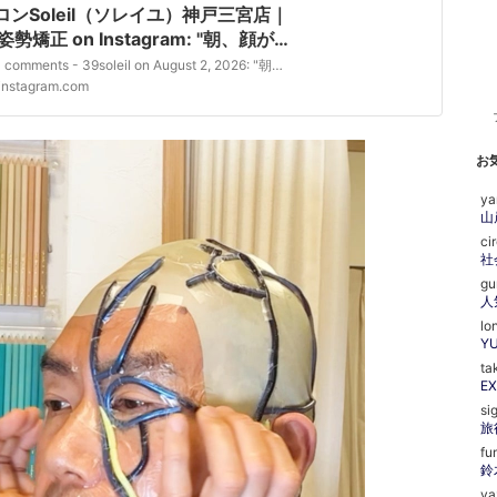
ロンSoleil（ソレイユ）神戸三宮店｜
姿勢矯正 on Instagram: "朝、顔が
ン…いきなり顔だけ流していません
11 likes, 0 comments - 39soleil on August 2, 2026: "朝、顔がパンパン…いきなり顔だけ流していませんか？朝起きると、✔ フェイスラインがぼやける✔ 頬が重く感じる✔ 顔全体がスッキリしないそんなことはありませんか？しっかり寝たはずなのに、なぜか朝から顔が重たい。実は、朝のむくみが気…
起きると、✔ フェイスラインがぼや
nstagram.com
 頬が重く感じる✔ 顔全体がスッキリ
そんなことはありませんか？しっか
はずなのに、なぜか朝から顔が重た
お
は、朝のむくみが気になるときも顔
ya
強く流せばいいとは限りません。
山
――首やあご周りが硬くなっている
ci
まわりにも力が入りやすくなりま
こ…
gu
l
Y
ta
E
si
旅
fu
y