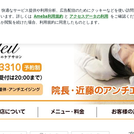
のと思うこと
芸能人ブログ
人気ブログ
新規登録
ロ
プ