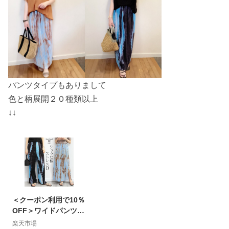
パンツタイプもありまして
色と柄展開２０種類以上
↓↓
＜クーポン利用で10％
OFF＞ワイドパンツ
ロングスカート レディ
楽天市場