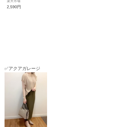
楽天市場
サイズ 長袖 シアーシ
2,590円
ャツ レディース フロ
ントボタン ワッシャー
加工 春 夏 シアー
✅アクアガレージ