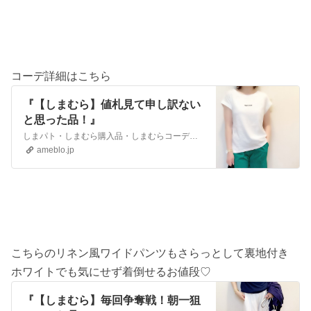
コーデ詳細はこちら
『【しまむら】値札見て申し訳ない
と思った品！』
しまパト・しまむら購入品・しまむらコーデ・DEAN&DELUCA・楽天お買い物マラソン＆タイムセール情報を載せています♡ ♡今頑張ってること♡無理なく体型維持…
ameblo.jp
こちらのリネン風ワイドパンツもさらっとして裏地付き
ホワイトでも気にせず着倒せるお値段♡
『【しまむら】毎回争奪戦！朝一狙