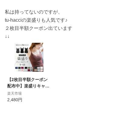
私は持ってないのですが、
tu-hacciの楽盛りも人気です♪
２枚目半額クーポン出ています
↓↓
【2枚目半額クーポン
配布中】楽盛りキャミ
ソール ブライラズ カ
楽天市場
ップ付きキャミ カップ
2,480円
付き タンクトップ お
しゃれ 可愛い リブ レ
ース キャミソール ブ
ラトップ ブラキャミ
レース カップ付きイン