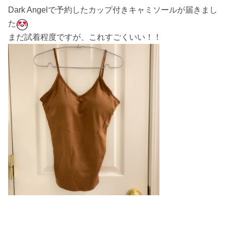
ナー 盛り ブラキャミ
Dark Angelで予約したカップ付きキャミソールが届きまし
ソール キャミ ワイヤ
た
ー入り【tu-hacci】
まだ試着程度ですが、これすごくいい！！