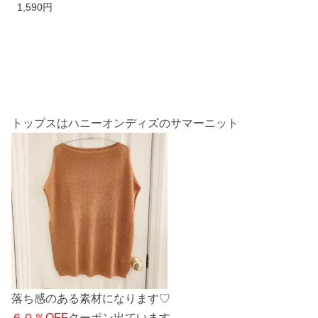
ース プリーツ 低身長
1,590円
さん向け 低身長 コー
デ 低身長 柄 パンツ ス
カート カットフリー
ウエストゴム 涼しい
タイダイ 黒 ブラック
春夏 【 総柄プリーツ
パンツ＆スカート 】
トップスはハニーオンディズのサマーニット
ダークエンジェル
落ち感のある素材になります♡
６０％OFF
クーポン出ています