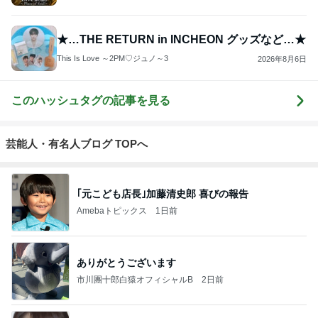
★…THE RETURN in INCHEON グッズなど…★
This Is Love ～2PM♡ジュノ～3
2026年8月6日
このハッシュタグの記事を見る
芸能人・有名人ブログ TOPへ
｢元こども店長｣加藤清史郎 喜びの報告
Amebaトピックス
1日前
ありがとうございます
市川團十郎白猿オフィシャルB
2日前