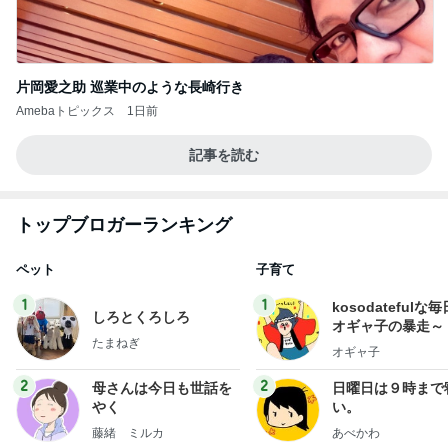
片岡愛之助 巡業中のような長崎行き
Amebaトピックス
1日前
記事を読む
トップブロガーランキング
ペット
子育て
1
1
kosodatefulな毎
しろとくろしろ
オギャ子の暴走～
たまねぎ
オギャ子
2
2
母さんは今日も世話を
日曜日は９時まで
やく
い。
藤緒 ミルカ
あべかわ