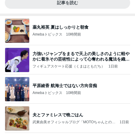
記事を読む
薬丸裕英 夏はしっかりと朝食
Amebaトピックス
10時間前
力強いジャンプをまるで天上の美しさのように軽や
かに着氷その芸術性によって心奪われる魔法を織り
なす
フィギュアスケート応援（くまはともだち）
1日前
平原綾香 航海士ではない方向音痴
Amebaトピックス
10時間前
夫とファミレスで晩ごはん
武東由美オフィシャルブログ「MOTOちゃんとのは
1日前
っぴぃな毎日」Powered by Ameba