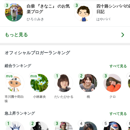
3
3
白柴 『きなこ』 のお気
四十路シンパパの
楽ブログ
日記
ひろ☆みき
はやパパ
もっと見る
オフィシャルブロガーランキング
総合ランキング
すべて見る
1
2
3
市川團十郎白
小林麻央
だいたひかる
桃
クロ
猿
急上昇ランキング
すべて見る
1
2
3
4
5