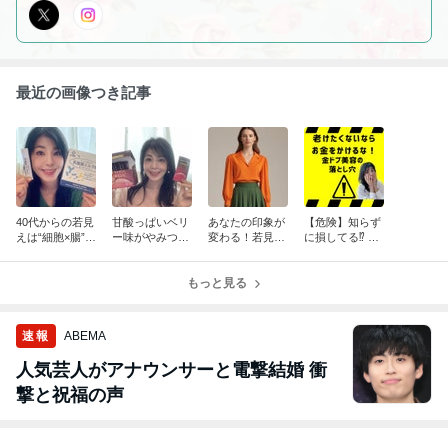
最近の画像つき記事
40代からの若見
甘酸っぱいベリ
あなたの印象が
【危険】知らず
えは“細胞×腸”で
ー味がやみつ
変わる！若見え
に損してる⁉ 金
決まる！内側か
き！おいしいか
色彩活用法
ドブ美容の落と
ら輝く美しさを
ら続けられるコ
し穴
つくるインナー
ラーゲン習慣
もっと見る
ケア
速報
ABEMA
人気芸人がアナウンサーと電撃結婚 衝
撃と祝福の声