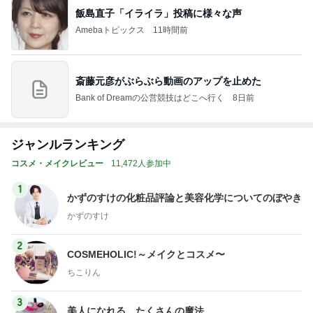
飯島直子「イライラ」投稿に様々な声
Amebaトピックス
11時間前
斎藤元彦がぶらぶら動画のアップを止めた
Bank of Dreamの公営競技はどこへ行く
8日前
ジャンルランキング
コスメ・メイクレビュー
11,472人参加中
1
かずのすけの化粧品評論と美容化学についてのぼやき
かずのすけ
2
COSMEHOLIC!～メイクとコスメ〜
ちこりん
3
美人になれる、たくさんの魔法