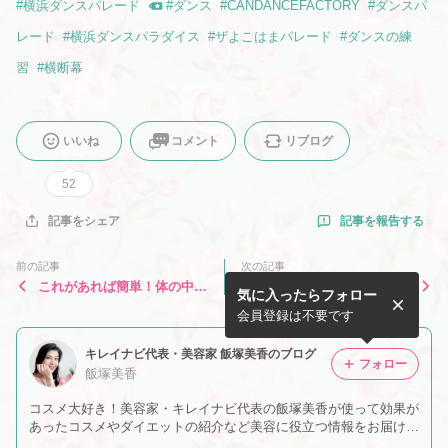
#
横浜ダンスパレード
#
ダンス
#
CANDANCEFACTORY
#
ダンスパ
レード
#
横浜ダンスパラダイス
#
ザよこはまパレード
#
ダンスの練
習
#
横断幕
いいね
コメント
リブログ
52
記事を報告する
記事をシェア
前の記事
次の記事
これがあれば簡単！体の中か
2019年4月のMy Little Box到
気に入ったらフォロー
らも外からも紫外線対策を！
着！平成最後のボックスの中
身は！？
会員登録は不要です
キレイナビ代表・美容家 飯塚美香のブログ
フォロー
飯塚美香
コスメ大好き！美容家・キレイナビ代表の飯塚美香が使って効果が
あったコスメやダイエットの紹介など美容に役立つ情報をお届けし
ます！