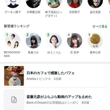
デーモン閣下
片岡愛之助
林下清志(ビッ
沢田聖子
金沢克彦
グダディ)
新登場ランキング
すべて見る
1
2
3
4
5
BEYOOOOO
島倉りか
ゆうこりん
石 安伊
蒼井心音
NDS
日本のカフェで感激したパフェ
Amebaトピックス
1日前
斎藤元彦がぶらぶら動画のアップを止めた
Bank of Dreamの公営競技はどこへ行く
8日前