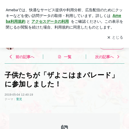
子供たちが「ザよこはまパレード」に参加しました！ | キレイ
ナビ代表・美容家 飯塚美香のブログ
アプリをダウンロードして
ブログの更新通知
を受け取りまし
開く
ょう。
キレイナビ代表・美容家 飯塚美香のブログ
フォロー
前の記事へ
一覧
次の記事へ
子供たちが「ザよこはまパレード」
に参加しました！
2019-05-04 12:40:19
テーマ：
育児