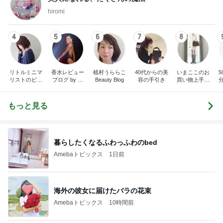
hiromi
4
5
6
7
8
リトルミニマ
香水レビュー
植村うららこ
40代からの美
いまここのお
リストのビュ
ブログ by 箸
Beauty Blog
容の手引き
買い物上手に
ーティコラム
休メ お桃
なりたい！
The little minim
alist's beauty c
もっと見る
olum
原
暮らしたくなるふわっふわのbed
Amebaトピックス
1日前
海外の彼女に届けたバラの花束
Amebaトピックス
10時間前