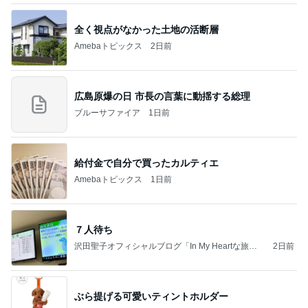
全く視点がなかった土地の活断層
Amebaトピックス
2日前
広島原爆の日 市長の言葉に動揺する総理
ブルーサファイア
1日前
給付金で自分で買ったカルティエ
Amebaトピックス
1日前
７人待ち
沢田聖子オフィシャルブログ「In My Heartな旅日
2日前
記」by Ameba
ぶら提げる可愛いティントホルダー