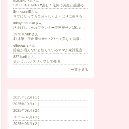
machiko-kaiさん
SMILE☺︎ HAPPY❣️楽しく元気に笑顔と感謝の毎日を╰(*´︶`*)╯♡
live-sweet5さん
ママになっても自分らしくよくばりに生きる♡兵庫県明石市／7歳･9歳女の子のママ/子育てママコミュニティ代表
takayoshi-rikaさん
格上げおしゃれプランナー高吉里佳／151ｃｍ低身長でもスタイル良く見える！魅力が増して自分に自信が付くから周囲にも好印象に思われる
197810yukiさん
41才第１子出産☆食のパワーで美しく健康に食べて痩せるダイエット♡
ellieoasisさん
貯金が増えないと悩んでいるママが家計見直しと投資で気持ちにゆとりができる資産をつくる
8271seijiさん
せいじ3600 スリップして発明
一覧を見る
2025年12月 ( 1 )
2025年10月 ( 1 )
2025年08月 ( 2 )
2025年07月 ( 3 )
2025年06月 ( 2 )