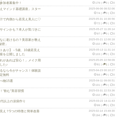
参加者募集中！
179
|
0
|
0
えマインド基礎講座」スター
2025-06-06 08:52:06
74
|
0
|
0
汁で内側から若見え美人に♡
2025-05-31 10:30:56
72
|
0
|
0
サインかも？本人が気づきに
2025-05-27 11:26:14
97
|
0
|
0
なに老けるの？美容家が教え
2025-05-21 12:00:18
秘密」
102
|
0
|
0
トあり】－5歳、10歳若見え
2025-05-13 11:31:14
座を公開しました
103
|
0
|
0
れがあれば安心！」メイク用
2025-05-05 22:58:09
した♪
81
|
1
|
0
るなら今がチャンス！体験談
2025-04-23 00:10:27
定無料
84
|
0
|
0
べ物15選
2025-04-11 09:00:51
101
|
0
|
0
！“飲む”美容習慣
2025-03-31 22:53:36
102
|
0
|
0
0代以上の涙袋作り
2025-03-22 14:11:43
99
|
0
|
0
見え？5つの特徴と簡単改善
2025-02-14 15:49:30
194
|
0
|
0