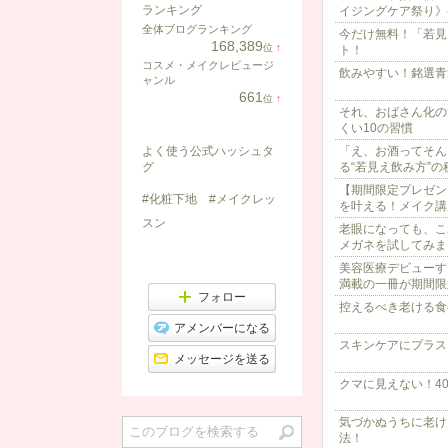
ランキング
イジングケア祭り》
全体ブログランキング
今だけ無料！「若見
168,389
位
↑
ト！
ラ
コスメ・メイクレビュージ
ン
飲みやすい！銘選青
ャンル
キ
661
位
↑
ン
ラ
それ、おばさん化の
グ
ン
くい10の習慣
上
キ
昇
「え、お酒ってそん
よく使う公式ハッシュタ
ン
グ
る“若見え飲み方”の
グ
上
【期間限定プレゼン
昇
#化粧下地
#メイクレッ
を叶える！メイク講
スン
老眼になっても、こ
メガネを試してみま
美容医療デビューす
満載の一冊が期間限
フォロー
控えるべき老ける食
アメンバーになる
スキンケアにプラス
メッセージを送る
クマに見えない！4
気づかぬうちに老け
法！