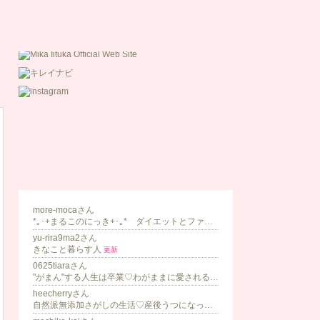
more-mocaさん
*｡･+まるこのにっき+･｡* ダイエットとファッションと。
yu-rira9ma2さん
きなこと暮らす人
更新
0625tiaraさん
"がまん"する人生は卒業♡わがままに愛される私革命 ｜ ゆん
heecherryさん
自然派無添加さがしの生活♡産後うつになったママ