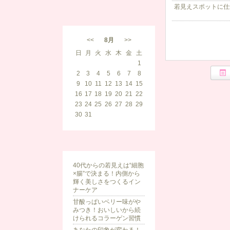
若見えスポットに仕
<<
8月
>>
日
月
火
水
木
金
土
1
2
3
4
5
6
7
8
9
10
11
12
13
14
15
16
17
18
19
20
21
22
23
24
25
26
27
28
29
30
31
40代からの若見えは“細胞
×腸”で決まる！内側から
輝く美しさをつくるイン
ナーケア
甘酸っぱいベリー味がや
みつき！おいしいから続
けられるコラーゲン習慣