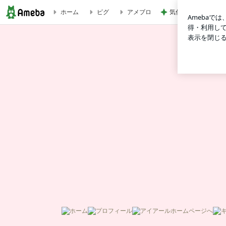
ホーム
ピグ
アメブロ
気付けばトゥクトゥ
ブログ記事一覧｜キレイナビ代表・美容家 飯塚美香のブログ