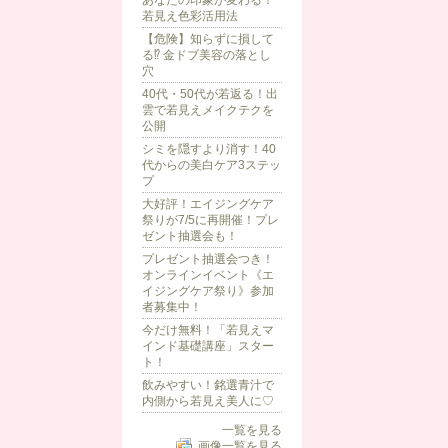
あなたの印象が変わる！
若見え色彩活用法
【危険】知らずに損して
る⁉ 金ドブ美容の落とし
穴
40代・50代が若返る！出
雲で若見えメイクテクを
公開
シミを隠すより消す！40
代からの美白ケア3ステッ
プ
大好評！エイジングケア
祭りが7/5に再開催！プレ
ゼント抽選会も！
プレゼント抽選会つき！
オンラインイベント《エ
イジングケア祭り》参加
者募集中！
今だけ無料！「若見えマ
インド基礎講座」スター
ト！
飲みやすい！銘選青汁で
内側から若見え美人に♡
一覧を見る
画像一覧を見る