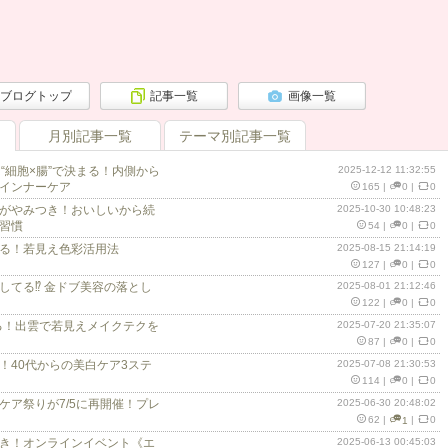
ブログトップ
記事一覧
画像一覧
月別記事一覧
テーマ別記事一覧
“細胞×腸”で決まる！内側から
2025-12-12 11:32:55
インナーケア
165
|
0
|
0
がやみつき！おいしいから続
2025-10-30 10:48:23
習慣
54
|
0
|
0
る！若見え色彩活用法
2025-08-15 21:14:19
127
|
0
|
0
してる⁉ 金ドブ美容の落とし
2025-08-01 21:12:46
122
|
0
|
0
返る！出雲で若見えメイクテクを
2025-07-20 21:35:07
87
|
0
|
0
！40代からの美白ケア3ステ
2025-07-08 21:30:53
114
|
0
|
0
ケア祭りが7/5に再開催！プレ
2025-06-30 20:48:02
62
|
1
|
0
き！オンラインイベント《エ
2025-06-13 00:45:03