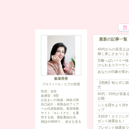
最新の記事一覧
40代からの若見えは
輝く美しさをつくる
甘酸っぱいベリー味
けられるコラーゲン
あなたの印象が変わ
飯塚美香
【危険】知らずに損
プロフィール
｜
ピグの部屋
穴
性別：
女性
40代・50代が若
血液型：
B型
公開
お住まいの地域：
神奈川県
自己紹介：有限会社アイア
シミを隠すより消す
ール代表取締役。美容情報
ップ
サイト「キレイナビ」を運
大好評！エイジング
営する他、通販番組出演、
ゼント抽選会も！
雑誌やWEBで...
続きを見る
プレゼント抽選会つ