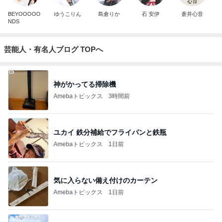
BEYOOOOO
ゆうこりん
島倉りか
石 安伊
蒼井心音
NDS
芸能人・有名人ブログ TOPへ
神がかってる掃除機
Amebaトピックス
3時間前
ユカイ 鉄分補給でフライパンと鉄瓶
Amebaトピックス
1日前
気に入らない備え付けのカーテン
Amebaトピックス
1日前