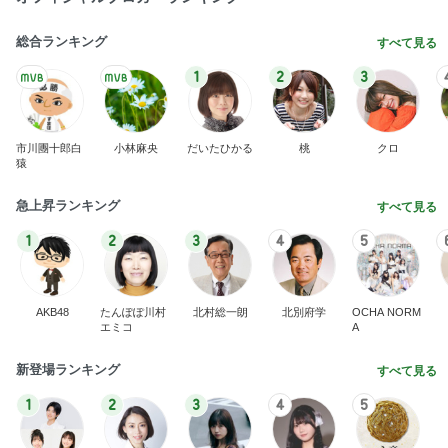
総合ランキング
すべて見る
1
2
3
市川團十郎白
小林麻央
だいたひかる
桃
クロ
猿
急上昇ランキング
すべて見る
1
2
3
4
5
AKB48
たんぽぽ川村
北村総一朗
北別府学
OCHA NORM
エミコ
A
新登場ランキング
すべて見る
1
2
3
4
5