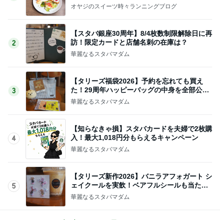
オヤジのスイーツ時々ランニングブログ
【スタバ銀座30周年】8/4枚数制限解除日に再
訪！限定カードと店舗名刺の在庫は？
2
華麗なるスタバマダム
【タリーズ福袋2026】予約を忘れても買え
た！29周年ハッピーバッグの中身を全部公開
3
8/5～
華麗なるスタバマダム
【知らなきゃ損】スタバカードを夫婦で2枚購
入！最大1,018円分もらえるキャンペーン
4
華麗なるスタバマダム
【タリーズ新作2026】バニラアフォガート シ
ェイクールを実飲！ベアフルシールも当たっ
5
た！
華麗なるスタバマダム