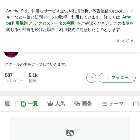
GANTZ DANCE SCHOOL BLOG
アプリをダウンロードして
ブログの更新通知
を受け取りまし
開く
ょう。
GANTZ DANCE SCHOOL BLOG
スクールの事をアップしていきます。
587
5.1k
フォロー
フォロワー
投稿
一覧
人気
画像
テーマ