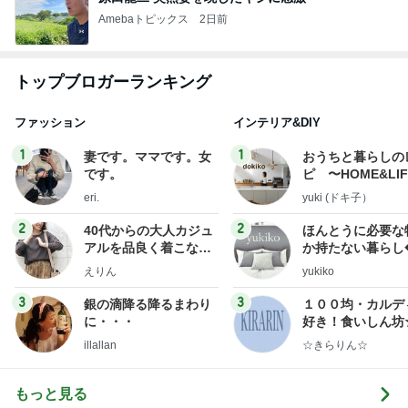
Amebaトピックス
2日前
トップブロガーランキング
ファッション
インテリア&DIY
1
1
妻です。ママです。女
おうちと暮らしの
です。
ピ 〜HOME&LI
eri.
yuki (ドキ子）
2
2
40代からの大人カジュ
ほんとうに必要な
アルを品良く着こなす
か持たない暮らし
ファッションブログ
ep Life Simple
えりん
yukiko
ンテリアのきろく
3
3
銀の滴降る降るまわり
１００均・カルデ
に・・・
好き！食いしん坊
らりん☆のブログ
illallan
☆きらりん☆
もっと見る