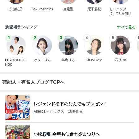
加藤紀子
Sakurashimeji
真飛聖
尼子勝紀
モーニング
娘。'26 天気組
新登場ランキング
すべて見る
1
2
3
4
5
BEYOOOOO
ゆうこりん
島倉りか
MOMIママ
石 安伊
NDS
芸能人・有名人ブログ TOPへ
レジェンド松下のなんでもプレゼン！
Amebaトピックス
18時間前
小松彩夏 今年も仙台七夕まつりへ