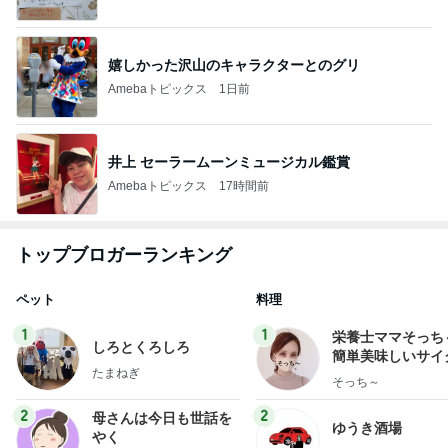
嬉しかった沢山のキャラクターとのグリ
Amebaトピックス
1日前
井上 セーラームーンミュージカル鑑賞
Amebaトピックス
17時間前
トップブロガーランキング
ペット
料理
1
1
栄養士ママそっち
しろとくろしろ
簡単美味しいサイ
たまねぎ
献立
そっち～
2
2
母さんは今日も世話を
ゆうき酒場
やく