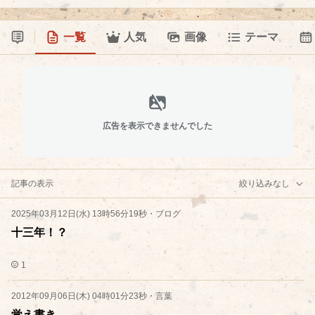
一覧
人気
画像
テーマ
広告を表示できませんでした
記事の表示
絞り込みなし
2025年03月12日(水) 13時56分19秒
・
ブログ
十三年！？
1
2012年09月06日(木) 04時01分23秒
・
言葉
覚え書き