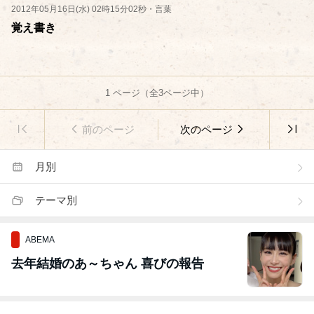
2012年05月16日(水) 02時15分02秒
・
言葉
覚え書き
1
ページ（全
3
ページ中）
前のページ
次のページ
月別
テーマ別
ABEMA
去年結婚のあ～ちゃん 喜びの報告