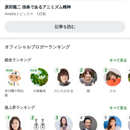
原田龍二 信条であるアニミズム精神
Amebaトピックス
1日前
記事を読む
オフィシャルブロガーランキング
総合ランキング
すべて見る
1
2
3
市川團十郎白
小林麻央
だいたひかる
桃
クロ
猿
急上昇ランキング
すべて見る
1
2
3
4
5