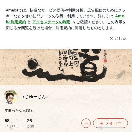
♪じゆーじん♪
アプリをダウンロードして
ブログの更新通知
を受け取りまし
開く
ょう。
♪じゆーじん♪
年取ったなぁ(笑)
58
26
フォロー
フォロワー
投稿