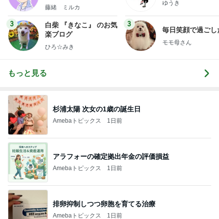
ゆうき
藤緒 ミルカ
3
3
白柴 『きなこ』 のお気
毎日笑顔で過ごし
楽ブログ
モモ母さん
ひろ☆みき
もっと見る
杉浦太陽 次女の1歳の誕生日
Amebaトピックス
1日前
アラフォーの確定拠出年金の評価損益
Amebaトピックス
1日前
排卵抑制しつつ卵胞を育てる治療
Amebaトピックス
1日前