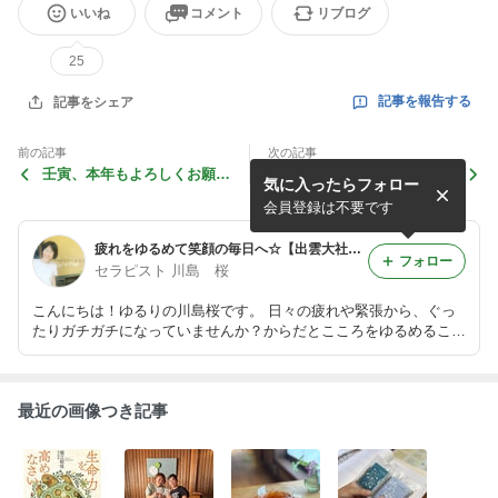
いいね
コメント
リブログ
25
記事を報告する
記事をシェア
前の記事
次の記事
壬寅、本年もよろしくお願い
冬のおすすめプラン2021～2
気に入ったらフォロー
します。
022
会員登録は不要です
疲れをゆるめて笑顔の毎日へ☆【出雲大社・神門通り】アロマ&風水薬膳®︎リラクセーションスペース ゆるり
フォロー
セラピスト 川島 桜
こんにちは！ゆるりの川島桜です。 日々の疲れや緊張から、ぐっ
たりガチガチになっていませんか？からだとこころをゆるめること
は、幸せな人生の第一歩。このブログでは、日々の養生やリラック
スを中心に、ゆる〜くお伝えしています♪
最近の画像つき記事