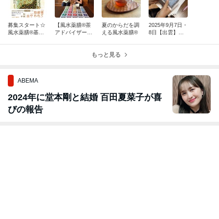
募集スタート☆
【風水薬膳®茶
夏のからだを調
2025年9月7日・
風水薬膳®基礎
アドバイザー講
える風水薬膳®︎
8日【出雲】風
講座2
座】募集はじま
水薬膳®茶アド
りました♪
バイザー講座・
もっと見る
募集が始まりま
した！
ABEMA
2024年に堂本剛と結婚 百田夏菜子が喜
びの報告