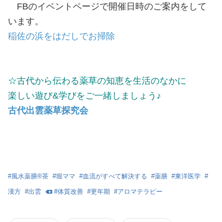
FBのイベントページで開催日時のご案内をして
います。
稲佐の浜をはだしでお掃除
☆古代から伝わる薬草の知恵を生活のなかに
楽しい遊び&学びをご一緒しましょう♪
古代出雲薬草探究会
#
風水薬膳®茶
#
堀ママ
#
血流がすべて解決する
#
薬膳
#
東洋医学
#
漢方
#
出雲
#
体質改善
#
更年期
#
アロマテラピー