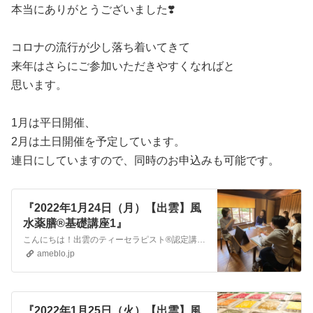
本当にありがとうございました❣️
コロナの流行が少し落ち着いてきて
来年はさらにご参加いただきやすくなればと
思います。
1月は平日開催、
2月は土日開催を予定しています。
連日にしていますので、同時のお申込みも可能です。
『2022年1月24日（月）【出雲】風
水薬膳®基礎講座1』
こんにちは！出雲のティーセラピスト®認定講師の川島 桜です。島根県・出雲市、出雲大社の参道で、Relaxation spaceゆるり というアロマテラピーと風…
ameblo.jp
『2022年1月25日（火）【出雲】風