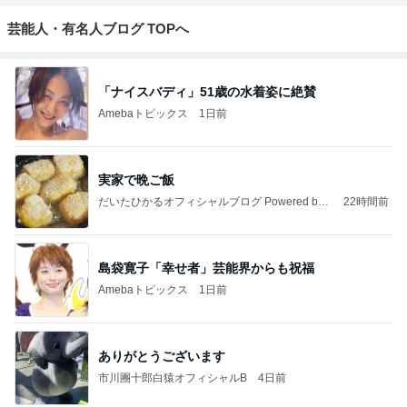
芸能人・有名人ブログ TOPへ
「ナイスバディ」51歳の水着姿に絶賛
Amebaトピックス
1日前
実家で晩ご飯
だいたひかるオフィシャルブログ Powered by
22時間前
Ameba
島袋寛子「幸せ者」芸能界からも祝福
Amebaトピックス
1日前
ありがとうございます
市川團十郎白猿オフィシャルB
4日前