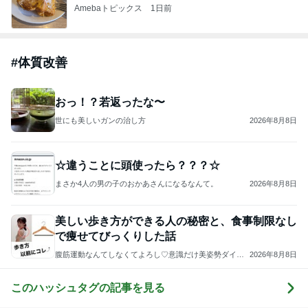
Amebaトピックス
1日前
#
体質改善
おっ！？若返ったな〜
世にも美しいガンの治し方
2026年8月8日
☆違うことに頭使ったら？？？☆
まさか4人の男の子のおかあさんになるなんて。
2026年8月8日
美しい歩き方ができる人の秘密と、食事制限なし
で痩せてびっくりした話
腹筋運動なんてしなくてよろし♡意識だけ美姿勢ダイエ
2026年8月8日
ット♡勝手に痩せる体になる秘密
このハッシュタグの記事を見る