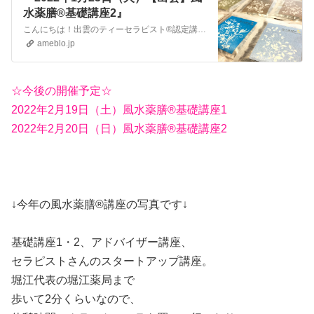
水薬膳®基礎講座2』
こんにちは！出雲のティーセラピスト®認定講師の川島 桜です。島根県・出雲市、出雲大社の参道で、Relaxation spaceゆるり というアロマテラピーと風…
ameblo.jp
☆今後の開催予定☆
2022年2月19日（土）風水薬膳®基礎講座1
2022年2月20日（日）風水薬膳®基礎講座2
↓今年の風水薬膳®︎講座の写真です↓
基礎講座1・2、アドバイザー講座、
セラピストさんのスタートアップ講座。
堀江代表の堀江薬局まで
歩いて2分くらいなので、