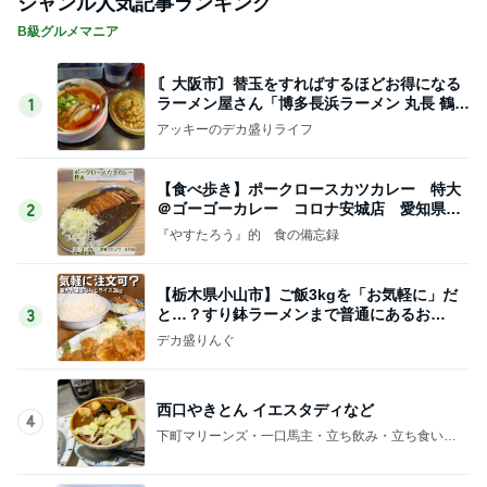
ジャンル人気記事ランキング
B級グルメマニア
〘大阪市〙替玉をすればするほどお得になる
ラーメン屋さん「博多長浜ラーメン 丸長 鶴見
1
緑店」
アッキーのデカ盛りライフ
【食べ歩き】ポークロースカツカレー 特大
＠ゴーゴーカレー コロナ安城店 愛知県安
2
城市
『やすたろう』的 食の備忘録
【栃木県小山市】ご飯3kgを「お気軽に」だ
と…？すり鉢ラーメンまで普通にあるお
3
店！！〜喜作さん〜
デカ盛りんぐ
西口やきとん イエスタディなど
4
下町マリーンズ・一口馬主・立ち飲み・立ち食いそ
ば