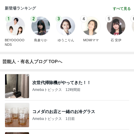
新登場ランキング
すべて見る
1
2
3
4
5
BEYOOOOO
島倉りか
ゆうこりん
MOMIママ
石 安伊
NDS
芸能人・有名人ブログ TOPへ
次世代掃除機がやってきた！！
Amebaトピックス
12時間前
コメダのお店と一緒のお冷グラス
Amebaトピックス
1日前