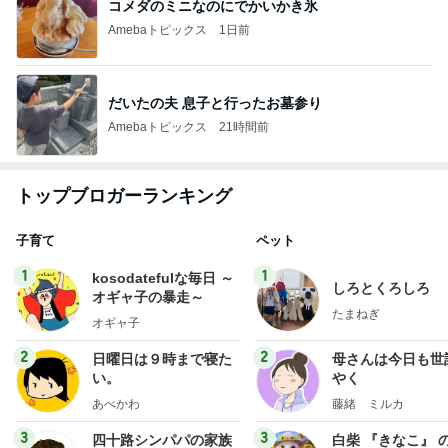
コメダのミニなのにでかいかき氷
Amebaトピックス
1日前
だいたの夫 息子と行ったお墓参り
Amebaトピックス
21時間前
トップブロガーランキング
子育て
ペット
1
1
kosodatefulな毎日 ～
しろとくろしろ
オギャ子の暴走～
たまねぎ
オギャ子
2
2
日曜日は９時まで寝た
母さんは今日も世
い。
やく
あべかわ
藤緒 ミルカ
3
3
四十路シンパパの家族
白柴 『きなこ』 