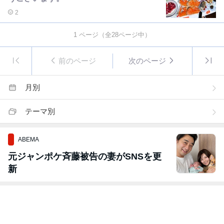
2
1
ページ（全
28
ページ中）
前のページ
次のページ
月別
テーマ別
ABEMA
元ジャンポケ斉藤被告の妻がSNSを更
新