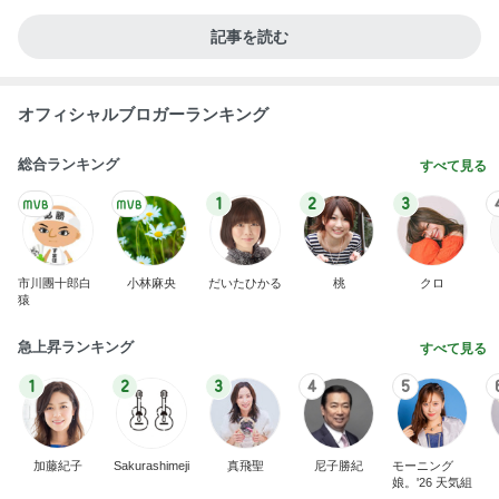
記事を読む
オフィシャルブロガーランキング
総合ランキング
すべて見る
1
2
3
市川團十郎白
小林麻央
だいたひかる
桃
クロ
猿
急上昇ランキング
すべて見る
1
2
3
4
5
加藤紀子
Sakurashimeji
真飛聖
尼子勝紀
モーニング
娘。'26 天気組