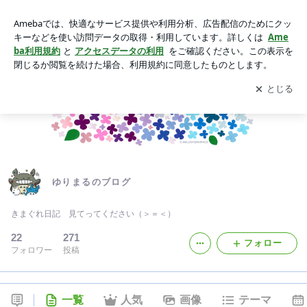
ゆりまるのブログ
アプリをダウンロードして
ブログの更新通知
を受け取りまし
開く
ょう。
ゆりまるのブログ
きまぐれ日記 見てってください（＞＝＜）
22
271
フォロー
フォロワー
投稿
一覧
人気
画像
テーマ