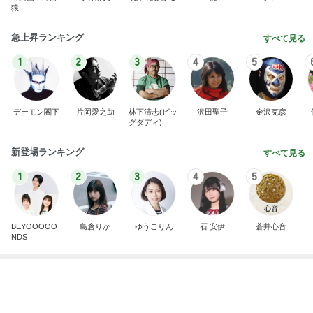
猿
急上昇ランキング
すべて見る
1
2
3
4
5
デーモン閣下
片岡愛之助
林下清志(ビッ
沢田聖子
金沢克彦
グダディ)
新登場ランキング
すべて見る
1
2
3
4
5
BEYOOOOO
島倉りか
ゆうこりん
石 安伊
蒼井心音
NDS