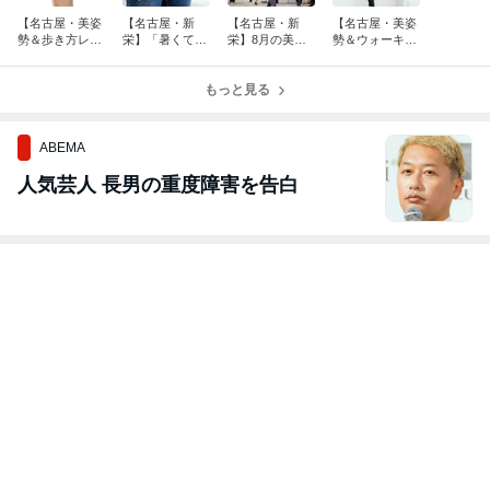
【名古屋・美姿
【名古屋・新
【名古屋・新
【名古屋・美姿
勢＆歩き方レッ
栄】「暑くて外
栄】8月の美姿
勢＆ウォーキン
スン】この暑さ
に出られない＝
勢・ウォーキン
グレッスン】
で太ももの内側
運動不足」にお
グベーシックレ
「〇〇か月後
の汗・ベタつき
悩みのあなたへ
もっと見る
ッスン
に、どんな自分
気になりません
でいたい？」
か？
ABEMA
人気芸人 長男の重度障害を告白