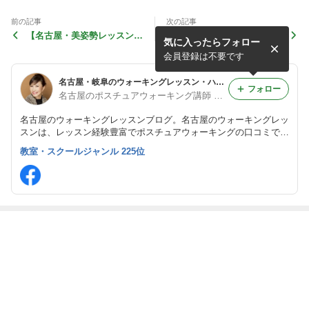
前の記事
次の記事
【名古屋・美姿勢レッスン】
【名古屋・新栄】「姿勢がい
気に入ったらフォロー
壁に背中をつけるだけでわか
いね」と褒められる！一生モ
る「あなたの姿勢診断」
ノの美しさを手に入れる90
会員登録は不要です
分
名古屋・岐阜のウォーキングレッスン・ハイヒールレッスンは今井裕子
フォロー
名古屋のポスチュアウォーキング講師 ディレクター：今井裕子
名古屋のウォーキングレッスンブログ。名古屋のウォーキングレッ
スンは、レッスン経験豊富でポスチュアウォーキングの口コミで人
気の今井裕子にお任せください！正しい姿勢になる、O脚や猫背解
教室・スクールジャンル 225位
消・美尻・美脚、アンチエイジングにも効果的です！