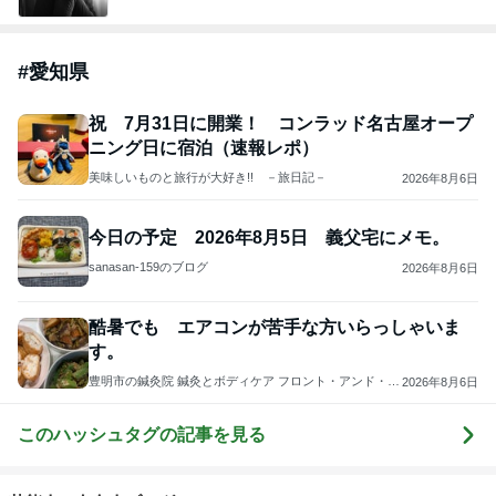
#
愛知県
祝 7月31日に開業！ コンラッド名古屋オープ
ニング日に宿泊（速報レポ）
美味しいものと旅行が大好き!! －旅日記－
2026年8月6日
今日の予定 2026年8月5日 義父宅にメモ。
sanasan-159のブログ
2026年8月6日
酷暑でも エアコンが苦手な方いらっしゃいま
す。
豊明市の鍼灸院 鍼灸とボディケア フロント・アンド・リ
2026年8月6日
ア の鍼灸院便り 鍼・灸・波動 肩凝り・腰痛・難病・不
妊治療・ 不眠
このハッシュタグの記事を見る