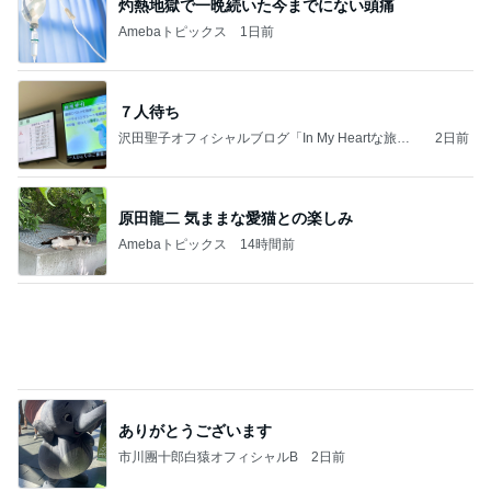
灼熱地獄で一晩続いた今までにない頭痛
Amebaトピックス
1日前
７人待ち
沢田聖子オフィシャルブログ「In My Heartな旅日
2日前
記」by Ameba
原田龍二 気ままな愛猫との楽しみ
Amebaトピックス
14時間前
ありがとうございます
市川團十郎白猿オフィシャルB
2日前