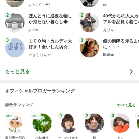
yuki (ドキ子）
eri.
2
2
ほんとうに必要な物し
40代からの大人
か持たない暮らし◆Ke
アルを品良く着こ
ep Life Simple◆〜イ
ファッションブロ
yukiko
えりん
ンテリアのきろく〜
3
3
１００均・カルディ大
銀の滴降る降るま
好き！食いしん坊☆き
に・・・
らりん☆のブログ
☆きらりん☆
illallan
もっと見る
オフィシャルブロガーランキング
総合ランキング
すべて見る
1
2
3
市川團十郎白
小林麻央
だいたひかる
桃
クロ