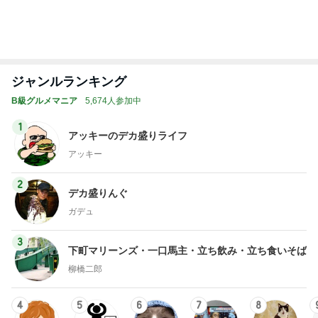
ジャンルランキング
B級グルメマニア
5,674人参加中
1
アッキーのデカ盛りライフ
アッキー
2
デカ盛りんぐ
ガデュ
3
下町マリーンズ・一口馬主・立ち飲み・立ち食いそば
柳橋二郎
4
5
6
7
8