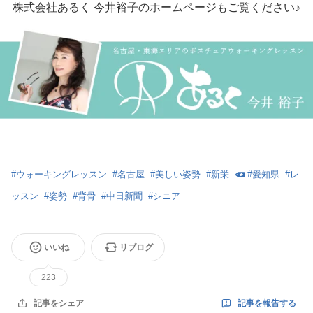
株式会社あるく 今井裕子のホームページもご覧ください♪
#
ウォーキングレッスン
#
名古屋
#
美しい姿勢
#
新栄
#
愛知県
#
レ
ッスン
#
姿勢
#
背骨
#
中日新聞
#
シニア
いいね
リブログ
223
記事を報告する
記事をシェア