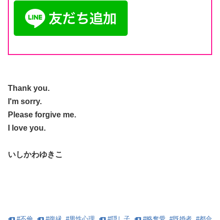
Thank you.
I'm sorry.
Please forgive me.
I love you.
いしかわゆきこ
#
不倫
#
復縁
#
男性心理
#
隠し子
#
略奪愛
#
既婚者
#
都合