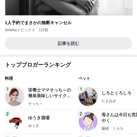
1人予約でまさかの無断キャンセル
Amebaトピックス
1日前
記事を読む
トップブロガーランキング
料理
ペット
1
1
栄養士ママそっち～の
しろとくろしろ
簡単美味しいサイクル
たまねぎ
献立
そっち～
2
2
母さんは今日も世
ゆうき酒場
やく
ゆうき
藤緒 ミルカ