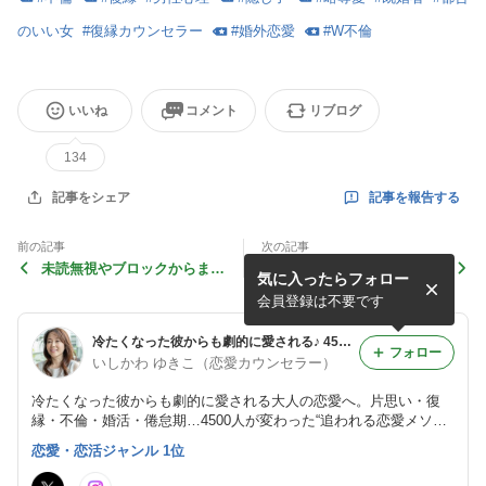
のいい女
#
復縁カウンセラー
#
婚外恋愛
#
W不倫
いいね
コメント
リブログ
134
記事を報告する
記事をシェア
前の記事
次の記事
未読無視やブロックからまた
早く２人になりたいと彼から
気に入ったらフォロー
連絡とれるようになった時ど
言われ、本当に嬉しかったで
うしたらいいの！？
す！
会員登録は不要です
冷たくなった彼からも劇的に愛される♪ 4500人が変わった 追われる恋愛メソッド
フォロー
いしかわ ゆきこ（恋愛カウンセラー）
冷たくなった彼からも劇的に愛される大人の恋愛へ。片思い・復
縁・不倫・婚活・倦怠期…4500人が変わった“追われる恋愛メソッ
ド”で、あなたの恋を愛され直しに導きます。
恋愛・恋活ジャンル 1位