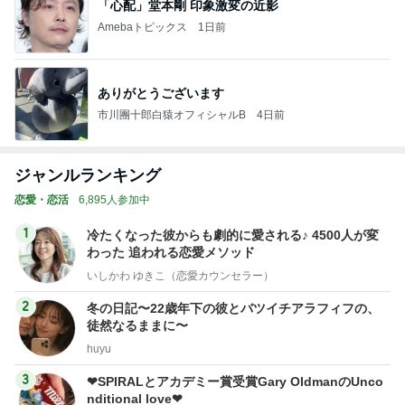
「心配」堂本剛 印象激変の近影
Amebaトピックス
1日前
ありがとうございます
市川團十郎白猿オフィシャルB
4日前
ジャンルランキング
恋愛・恋活
6,895人参加中
1
冷たくなった彼からも劇的に愛される♪ 4500人が変
わった 追われる恋愛メソッド
いしかわ ゆきこ（恋愛カウンセラー）
2
冬の日記〜22歳年下の彼とバツイチアラフィフの、
徒然なるままに〜
huyu
3
❤︎SPIRALとアカデミー賞受賞Gary OldmanのUnco
nditional love❤︎