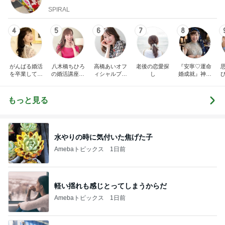
SPIRAL
4
5
6
7
8
がんばる婚活
八木橋ちひろ
高橋あいオフ
老後の恋愛探
『安寧♡運命
を卒業して自
の婚活講座Ha
ィシャルブロ
し
婚成就』神様
然体で1年以内
ve it all~
グ『不安で泣
の悪戯で出逢
に幸せな恋愛
かない私にな
う順番を狂わ
と結婚を叶え
れる♡』
された2人。今
もっと見る
る潜在意識の
世において本
秘密 桐山千絵
当は一緒にな
子
るべく2人を成
就へ導く最後
の砦｜天音光
水やりの時に気付いた焦げた子
加里
Amebaトピックス
1日前
軽い揺れも感じとってしまうからだ
Amebaトピックス
1日前