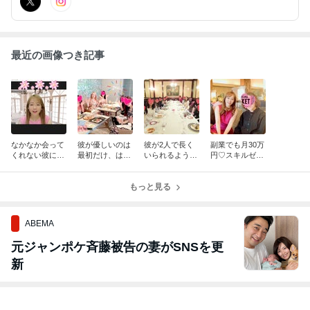
最近の画像つき記事
なかなか会って
彼が優しいのは
彼が2人で長く
副業でも月30万
くれない彼にい
最初だけ、はど
いられるように
円♡スキルゼロ
つも後回し。ど
うしたらいいの
お泊まりも考え
から叶える恋愛
うしたら会えま
でしょうか？
てくれるように
カウンセラー起
すか？
もっと見る
なりました。
業とは！？
ABEMA
元ジャンポケ斉藤被告の妻がSNSを更
新