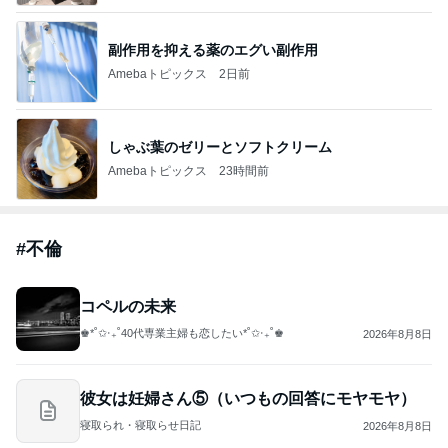
副作用を抑える薬のエグい副作用
Amebaトピックス
2日前
しゃぶ葉のゼリーとソフトクリーム
Amebaトピックス
23時間前
#
不倫
コペルの未来
♚︎*˚✩︎‧₊˚40代専業主婦も恋したい*˚✩︎‧₊˚♚︎
2026年8月8日
彼女は妊婦さん⑤（いつもの回答にモヤモヤ）
寝取られ・寝取らせ日記
2026年8月8日