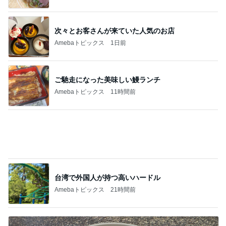
堀ちえみの夫 納豆喜多方ラーメン
Amebaトピックス
14時間前
記事を読む
若乃花 今日の堅忍不抜の気持ち
Amebaトピックス
1日前
不作の中大豊作のピンクレモン
Amebaトピックス
1日前
好みではなかったカルディの即席めん
Amebaトピックス
22時間前