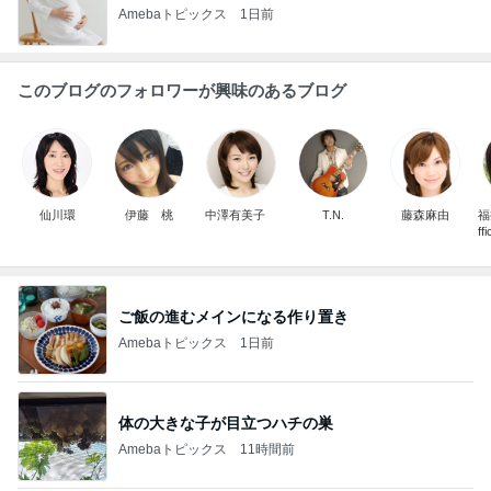
Amebaトピックス
1日前
このブログのフォロワーが興味のあるブログ
仙川環
伊藤 桃
中澤有美子
T.N.
藤森麻由
福
ご飯の進むメインになる作り置き
Amebaトピックス
1日前
体の大きな子が目立つハチの巣
Amebaトピックス
11時間前