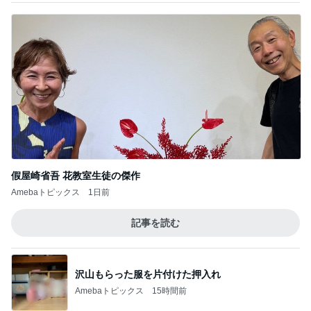
記事を読む
沢山もらった服を片付けた押入れ
Amebaトピックス
15時間前
オフィシャルブロガーランキング
総合ランキング
すべて見る
1
2
3
市川團十郎白
小林麻央
だいたひかる
桃
クロ
猿
急上昇ランキング
すべて見る
1
2
3
4
5