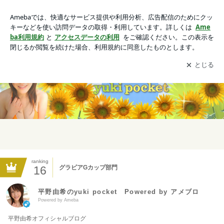
平野由希のyuki pocket Powered by アメブロ
アプリをダウンロードして
ブログの更新通知
を受け取りまし
開く
ょう。
ranking
16
グラビアGカップ部門
平野由希のyuki pocket Powered by アメブロ
Powered by Ameba
平野由希オフィシャルブログ