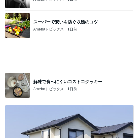
Amebaトピックス
20時間前
記事を読む
美奈代 夫とローストビーフの夕食
Amebaトピックス
1日前
レジェンド松下のなんでもプレゼン！
Amebaトピックス
1時間前
私の真似をしてわざとらしく驚く人
Amebaトピックス
1日前
古村比呂 届いた無農薬野菜や果物