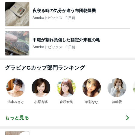
夜寝る時の気分が違う布団乾燥機
Amebaトピックス
1日前
甲羅が割れ負傷した指定外来種の亀
Amebaトピックス
1日前
グラビアGカップ部門ランキング
清水みさと
杉原杏璃
森咲智美
華彩なな
篠崎愛
もっと見る