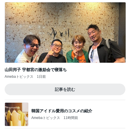
Amebaトピックス
11時間前
3回連続となった残念な稽留流産
Amebaトピックス
1日前
二度見したグッズの合計26100円
Amebaトピックス
1日前
母が忘れ悔しい440万の保険料
Amebaトピックス
1日前