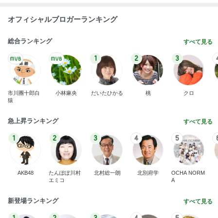
AKB48
たんぽぽ川村
北村総一朗
北別府学
OCHA NORM
エミコ
A
新登場ランキング
すべて見る
1
2
3
4
5
BEYOOOOO
ゆうこりん
島倉りか
石 安伊
蒼井心音
NDS
Ameba殿堂入りブログ
北斗晶
中川翔子
辻希美