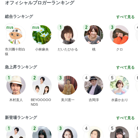
ありがとうございます
市川團十郎白猿オフィシャルB
4日前
ヴァンクリのお店のサイレント閉店
Amebaトピックス
24時間前
実家で晩ご飯
だいたひかるオフィシャルブログ Powered by
23時間前
Ameba
50cm近く増えていた私のウエスト
Amebaトピックス
2日前