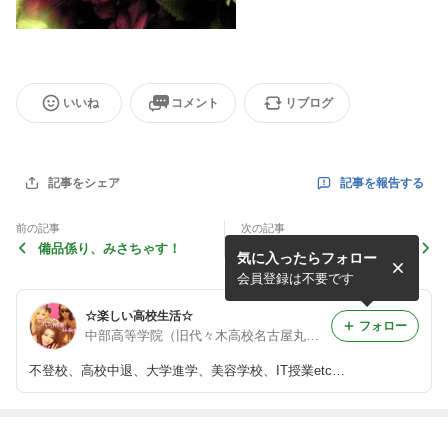
いいね
コメント
リブログ
記事を報告する
記事をシェア
前の記事
次の記事
備品係り、みさちゃす！
シャガールのリト「花の
気に入ったらフォロー
都」・「ベラ」！
会員登録は不要です
☆楽しい高校生活☆
フォロー
中部高等学院（旧代々木高校名古屋丸の内サテライト教室）
不登校、高校中退、大学進学、美容学校、IT授業etc…
最近の画像つき記事