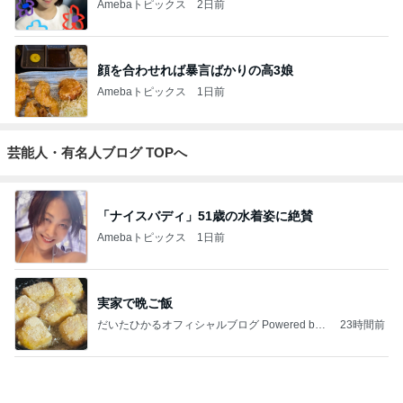
3
40代からの大人カジュアルを品良く着こなすファッ
ションブログ
えりん
4
5
6
7
8
TOKYO REAL
銀の滴降る降
UNIQLOコー
*** あやのハピ
coco-eririko大
CLOTHES 大
るまわり
ディネート日
ログ ***
人のプチプラ
人世代のリア
に・・・
記
mixコーデ
ハ
ルクローズ
♪
もっと見る