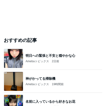
「昨日から話してる」斉藤被告の妻 SNS更新
Amebaトピックス
23時間前
ありがとうございます
市川團十郎白猿オフィシャルB
4日前
ジャンルランキング
30代〜ファッション
14,861人参加中
1
Shiori's「on」style〜干物女の成長記〜
Shiori
2
妻です。ママです。女です。
eri.