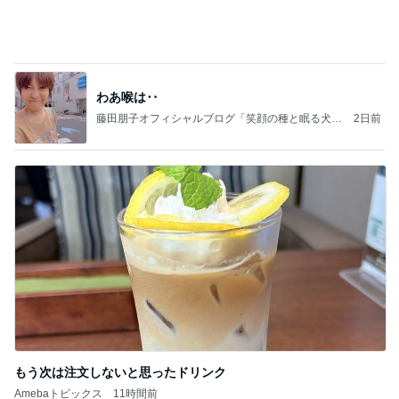
強子の楽しい（？）ママ友トラブル【年長編】第10
2話
ウメブログ
2日前
月一で楽しみな美味しいクレープ
Amebaトピックス
2日前
能登揺れ、東北も⚠️夢見が増えて来ました❗️注意し
てください❗️
マリアオフィシャルブログ「ひむかの風にさそわれ
2日前
て」Powered by Ameba
明日が楽しみ過ぎて切った私の髪
Amebaトピックス
2日前