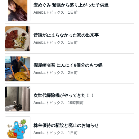
総合ランキング
すべて見る
1
2
3
市川團十郎白
小林麻央
だいたひかる
桃
クロ
猿
急上昇ランキング
すべて見る
1
2
3
4
5
木村直人
BEYOOOOO
美川憲一
吉岡淳
水森かおり
NDS
新登場ランキング
すべて見る
1
2
3
4
5