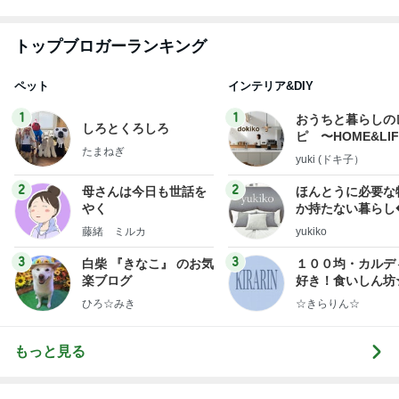
ママが整えてくれたすごく快適な部屋
Amebaトピックス
2日前
悲しすぎて立ち直れない。
クロオフィシャルブログPowered by Ameba
2日前
最近食べた美味し過ぎた貝のお刺身
Amebaトピックス
2日前