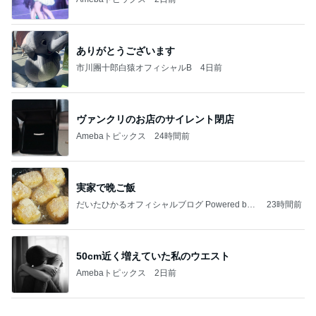
長年愛される京都レトロ喫茶の味
Amebaトピックス
2日前
病人アピールしてきたクソ義母
田舎のクソ義母vs都会育ちの嫁
2日前
パート先で仲悪い人たちの板挟み
Amebaトピックス
21時間前