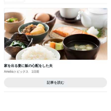
BEYOOOOO
島倉りか
ゆうこりん
MOMIママ
石 安伊
NDS