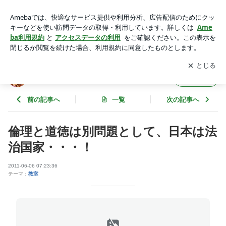
倫理と道徳は別問題として、日本は法治国家・・・！ | ☆楽し
い高校生活☆
アプリをダウンロードして
ブログの更新通知
を受け取りまし
開く
ょう。
☆楽しい高校生活☆
フォロー
前の記事へ
一覧
次の記事へ
倫理と道徳は別問題として、日本は法
治国家・・・！
2011-06-06 07:23:36
テーマ：
教室