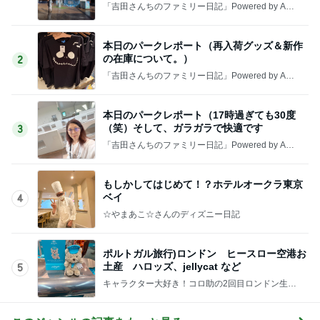
「吉田さんちのファミリー日記」Powered by Ame
ba 吉田さんファミリーオフィシャルブログ
本日のパークレポート（再入荷グッズ＆新作
の在庫について。）
2
「吉田さんちのファミリー日記」Powered by Ame
ba 吉田さんファミリーオフィシャルブログ
本日のパークレポート（17時過ぎても30度
（笑）そして、ガラガラで快適です
3
「吉田さんちのファミリー日記」Powered by Ame
ba 吉田さんファミリーオフィシャルブログ
もしかしてはじめて！？ホテルオークラ東京
ベイ
4
☆やまあこ☆さんのディズニー日記
ポルトガル旅行)ロンドン ヒースロー空港お
土産 ハロッズ、jellycat など
5
キャラクター大好き！コロ助の2回目ロンドン生活
にっき★