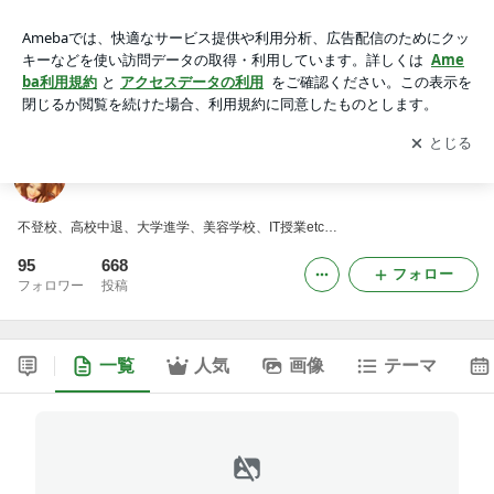
☆楽しい高校生活☆
アプリをダウンロードして
ブログの更新通知
を受け取りまし
開く
ょう。
☆楽しい高校生活☆
不登校、高校中退、大学進学、美容学校、IT授業etc…
95
668
フォロー
フォロワー
投稿
一覧
人気
画像
テーマ