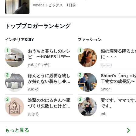
Amebaトピックス
1日前
トップブロガーランキング
インテリア&DIY
ファッション
1
1
おうちと暮らしのレシ
銀の滴降る降るま
ピ 〜HOME&LIFE〜
に・・・
yuki (ドキ子）
illallan
2
2
ほんとうに必要な物し
Shiori's「on」st
か持たない暮らし◆Ke
干物女の成長記〜
ep Life Simple◆〜イ
yukiko
Shiori
ンテリアのきろく〜
3
3
進撃のおはるさん〜家
妻です。ママです
づくり失敗したけど私
です。
は元気です〜
おはる
eri.
もっと見る