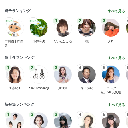
総合ランキング
すべて見る
1
2
3
市川團十郎白
小林麻央
だいたひかる
桃
クロ
猿
急上昇ランキング
すべて見る
1
2
3
4
5
加藤紀子
Sakurashimeji
真飛聖
尼子勝紀
モーニング
娘。'26 天気組
新登場ランキング
すべて見る
1
2
3
4
5