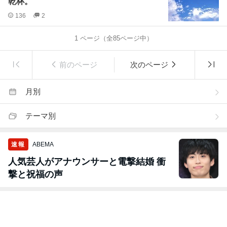
乾杯。
136
2
1
ページ（全
85
ページ中）
前のページ
次のページ
月別
テーマ別
速報
ABEMA
人気芸人がアナウンサーと電撃結婚 衝
撃と祝福の声