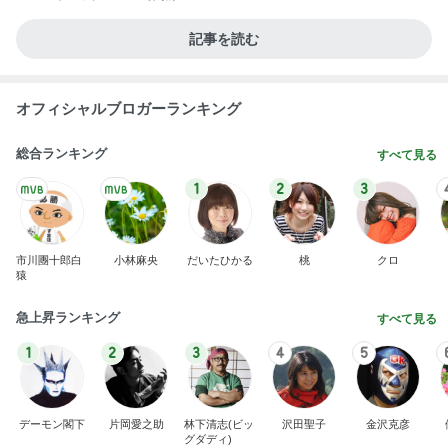
記事を読む
オフィシャルブロガーランキング
総合ランキング
すべて見る
1
2
3
市川團十郎白
小林麻央
だいたひかる
桃
クロ
猿
急上昇ランキング
すべて見る
1
2
3
4
5
デーモン閣下
片岡愛之助
林下清志(ビッ
沢田聖子
金沢克彦
グダディ)