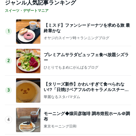
ジャンル人気記事ランキング
スイーツ・デザートマニア
【ミスド】ファンシードーナツを求める旅 最
終章かな
1
オヤジのスイーツ時々ランニングブログ
プレミアムサラダビュッフェ食べ放題シズラ
ー
2
ひとりでもまめにがんばるブログ
【タリーズ新作】かわいすぎて食べられな
い!?「日焼けベアフルのキャラメルスチーム
3
ケーキ」を実食
華麗なるスタバマダム
モーニング◆猿田彦珈琲 調布焙煎ホール＠調
布
4
東京モーニング日和