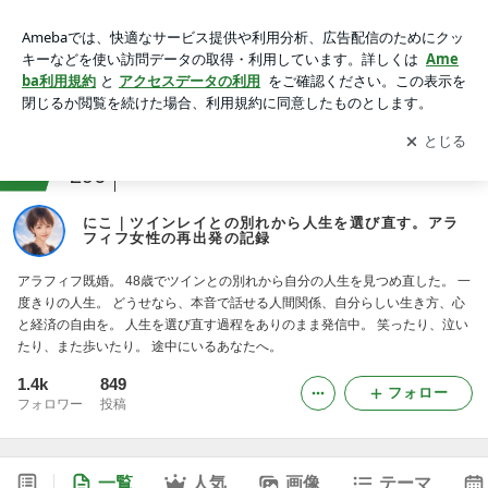
にこ｜ツインレイとの別れから人生を選び直す。アラフィフ女
性の再出発の記録
アプリをダウンロードして
ブログの更新通知
を受け取りまし
開く
ょう。
ranking
アラフィフジャンル
296
にこ｜ツインレイとの別れから人生を選び直す。アラ
フィフ女性の再出発の記録
アラフィフ既婚。 48歳でツインとの別れから自分の人生を見つめ直した。 一
度きりの人生。 どうせなら、本音で話せる人間関係、自分らしい生き方、心
と経済の自由を。 人生を選び直す過程をありのまま発信中。 笑ったり、泣い
たり、また歩いたり。 途中にいるあなたへ。
1.4k
849
フォロー
フォロワー
投稿
一覧
人気
画像
テーマ