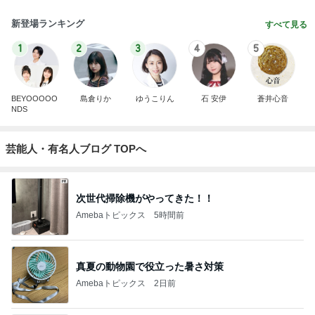
新登場ランキング
すべて見る
1
2
3
4
5
BEYOOOOO
島倉りか
ゆうこりん
石 安伊
蒼井心音
NDS
芸能人・有名人ブログ TOPへ
次世代掃除機がやってきた！！
Amebaトピックス
5時間前
真夏の動物園で役立った暑さ対策
Amebaトピックス
2日前