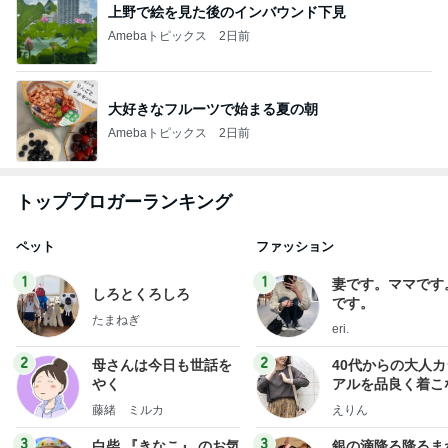
上野で絵を見た後のインバウンド下見
Amebaトピックス
2日前
大好きなフルーツで始まる夏の朝
Amebaトピックス
2日前
トップブロガーランキング
ペット
ファッション
1
1
妻です。ママです
しろとくろしろ
です。
たまねぎ
eri.
2
2
母さんは今日も世話を
40代からの大人
やく
アルを品良く着こ
ファッションブロ
藤緒 ミルカ
えりん
3
3
白柴 『きなこ』 のお気
銀の滴降る降るま