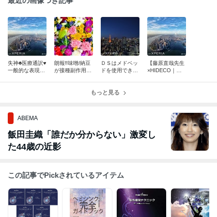
最近の画像つき記事
失神♣医療通訳♥
朗報‼️味噌/納豆
ＤＳはメドベッ
【藤原直哉先生
一般的な表現
が接種副作用死
ドを使用できな
×HIDECO｜深
は faint、医療な
亡を防ぐ‼️1位
いからアドレノ
堀り質問】
どで使われる正
茨城県2位 愛知
クロムを求めた
式名称は synco
県3位 岩手県‼️
もっと見る
♣
pe ♥
ABEMA
飯田圭織「誰だか分からない」激変し
た44歳の近影
この記事でPickされているアイテム