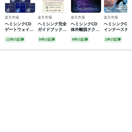
楽天市場
楽天市場
楽天市場
楽天市場
ヘミシンクCD
ヘミシンク完全
ヘミシンクCD
ヘミシンクC
ゲートウェイ・
ガイドブック全
体外離脱テクニ
インナーステ
エクスペリエン
8冊合本版 [ 芝
ック （日本語
ツ 気づきの目
12件の記事
9件の記事
9件の記事
2件の記事
ス ウェーブ 1〜
根 秀和 ]
版） 【正規品】
め （日本語版)
8 （8巻フルセッ
※ 音楽療法
【正規品
ト） 日本語版
CD Hemi-Sync
※ 音楽療法CD
【正規品】
モンロープロダ
Hemi-Sync モ
※ 音楽療法CD
クツ 【クーポン
ンロープロダ
Hemi-Sync モ
対象】【39ショ
ツ 【クーポン
ンロープロダク
ップ】
象】【39ショ
ツ 【クーポン対
プ】
象】【39ショッ
プ】