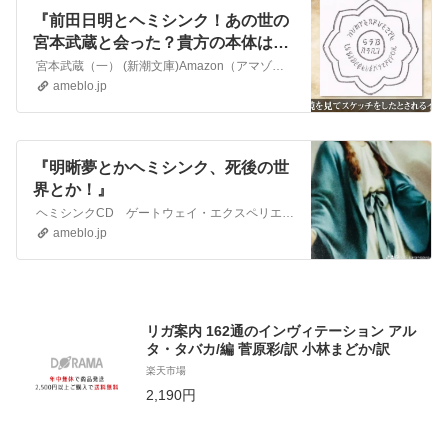
『前田日明とヘミシンク！あの世の
宮本武蔵と会った？貴方の本体は意
識！肉体はアバター！』
宮本武蔵（一） (新潮文庫)Amazon（アマゾン）100〜2,009円 新装版 宮本武蔵 (朝日文庫)Amazon（アマゾン）317〜2,169円 宮…
ameblo.jp
『明晰夢とかヘミシンク、死後の世
界とか！』
ヘミシンクCD ゲートウェイ・エクスペリエンス ウェーブ 1〜8 （8巻フルセット） 日本語版 【正規品】 ※ 音楽療法CD Hemi-Sync モンロー…
ameblo.jp
リガ案内 162通のインヴィテーション アル
タ・タバカ/編 菅原彩/訳 小林まどか/訳
楽天市場
2,190円