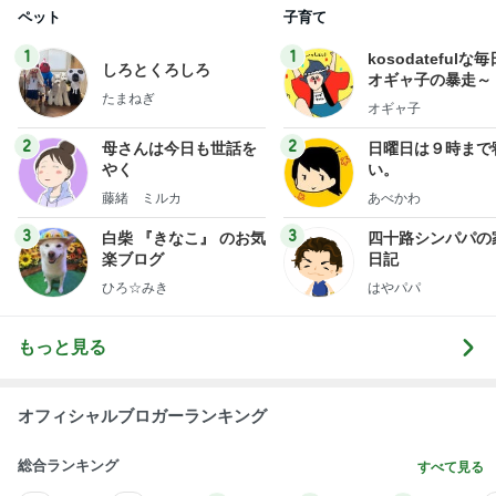
ペット
子育て
1
1
kosodatefulな毎
しろとくろしろ
オギャ子の暴走～
たまねぎ
オギャ子
2
2
母さんは今日も世話を
日曜日は９時まで
やく
い。
藤緒 ミルカ
あべかわ
3
3
白柴 『きなこ』 のお気
四十路シンパパの
楽ブログ
日記
ひろ☆みき
はやパパ
もっと見る
オフィシャルブロガーランキング
総合ランキング
すべて見る