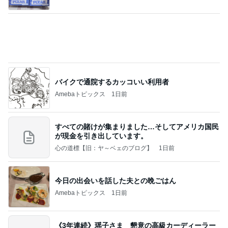
バイクで通院するカッコいい利用者
Amebaトピックス
1日前
すべての賭けが集まりました…そしてアメリカ国民
が現金を引き出しています。
心の道標【旧：ヤ～ベェのブログ】
1日前
今日の出会いを話した夫との晩ごはん
Amebaトピックス
1日前
《3年連続》瑶子さま 懇意の高級カーディーラー
協賛のイベントにご出席…宮内庁が懸念する“熱心
すぎ
hirokoの✿Love＆Awakening✿
8日前