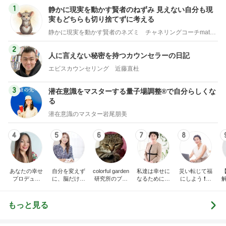
1
静かに現実を動かす賢者のねずみ 見えない自分も現
実もどちらも切り捨てずに考える
静かに現実を動かす賢者のネズミ チャネリングコーチmatsuko
2
人に言えない秘密を持つカウンセラーの日記
エビスカウンセリング 近藤直杜
3
潜在意識をマスターする量子場調整®で自分らしくな
る
潜在意識のマスター岩尾朋美
4
5
6
7
8
あなたの幸せ
自分を変えず
colorful garden
私達は幸せに
災い転じて福
プロデュー
に、脳だけ変
研究所のブロ
なるために生
にしよう ❗️心
ス！「どうし
える♡かるふ
グ
まれた。その
の力を活用し
てこんな目に
わ脳科学で思
幸せを実現す
元気に幸せに
あうの？」あ
い通りの毎日
るために、量
生きる方法
もっと見る
なたの人に言
を創り出す！
子力学とスピ
えない悩みを
リチュアルの
解決して自分
観点から、考