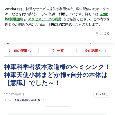
神軍科学者坂本政道様のヘミシンク！神軍天使小林まどか様♥
自分の本体は【意識】でした～！ | 神軍物語:人類が心眼を拓き
アプリをダウンロードして
ブログの更新通知
を受け取りまし
開く
アセンションする鍵は、人類大救世主大塚寛一先生の秘蔵書
ょう。
「暗夜の光明」の中にあった‼️
神軍物語:人類が心眼を拓きアセンションする
フォロー
鍵は、人類大救世主大塚寛一先生の秘蔵書
「暗夜の光明」の中にあった‼️
前の記事へ
一覧
次の記事へ
神軍科学者坂本政道様のヘミシンク！
神軍天使小林まどか様♥自分の本体は
【意識】でした～！
2026年04月06日
テーマ：
五次元科学/ﾍﾐｼﾝｸ/ﾋﾟﾗﾐｯﾄﾞ