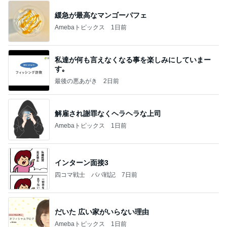
緩急が最高なマンゴーパフェ
Amebaトピックス
1日前
私達が何も言えなくなる事を楽しみにしていまー
す｡
最後の悪あがき
2日前
解雇され謝罪なくヘラヘラな上司
Amebaトピックス
1日前
インターン面接3
四コマ戦士 パパ戦記
7日前
だいた 広い家がいらない理由
Amebaトピックス
1日前