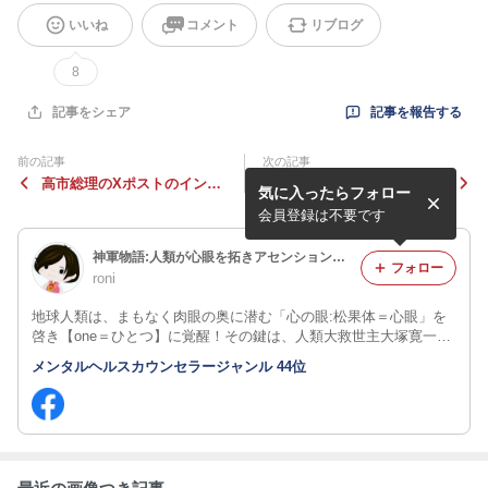
いいね
コメント
リブログ
8
記事を報告する
記事をシェア
前の記事
次の記事
高市総理のXポストのインプ
昭和21年♣月の生活費500円
気に入ったらフォロー
レッションが1560万を超え
の内容にいろいろ驚く！配給
報道各社のどこも太刀打ち出
と、インフレと、飢えと、闇
会員登録は不要です
来ない人数♥
権力！
神軍物語:人類が心眼を拓きアセンションする鍵は、人類大救世主大塚寛一先生の秘蔵書「暗夜の光明」の中にあった‼️
フォロー
roni
地球人類は、まもなく肉眼の奥に潜む「心の眼:松果体＝心眼」を
啓き【one＝ひとつ】に覚醒！その鍵は、人類大救世主大塚寛一先
生人類秘蔵書『暗夜の光明』(1936年発刊80年後ロニ復刻）記載
メンタルヘルスカウンセラージャンル 44位
【神軍】の役割にあり❗アンドロメダ銀河出身ロニと共に地上天国
を築きましょう‼️