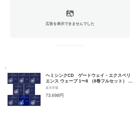
広告を表示できませんでした
ヘミシンクCD ゲートウェイ・エクスペリ
エンス ウェーブ 1〜8 （8巻フルセット） 日
本語版 【正規品】 ※ 音楽療法CD Hemi-Sy
楽天市場
nc モンロープロダクツ 【クーポン対象】
73,698円
【39ショップ】