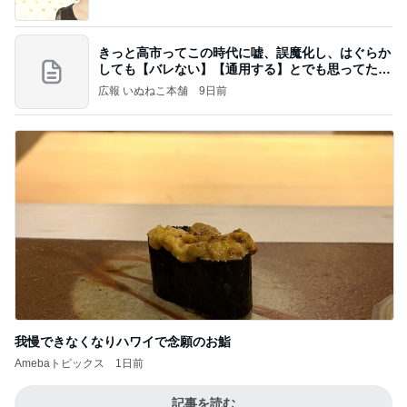
きっと高市ってこの時代に嘘、誤魔化し、はぐらか
しても【バレない】【通用する】とでも思ってたん
だろ
広報 いぬねこ本舗
9日前
我慢できなくなりハワイで念願のお鮨
Amebaトピックス
1日前
記事を読む