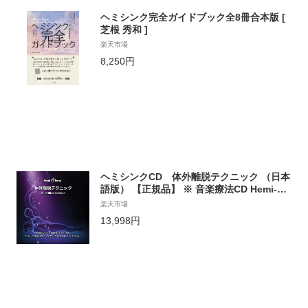
ヘミシンク完全ガイドブック全8冊合本版 [
芝根 秀和 ]
楽天市場
8,250円
ヘミシンクCD 体外離脱テクニック （日本
語版） 【正規品】 ※ 音楽療法CD Hemi-Sy
nc モンロープロダクツ 【クーポン対象】
楽天市場
【39ショップ】
13,998円