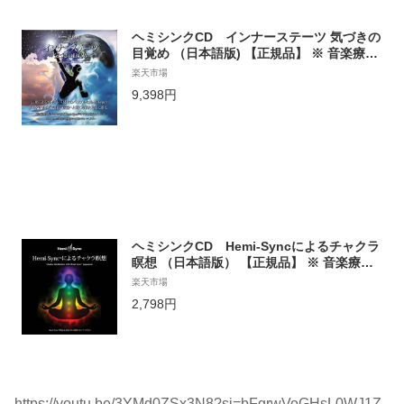
ヘミシンクCD インナーステーツ 気づきの
目覚め （日本語版) 【正規品】 ※ 音楽療法
CD Hemi-Sync モンロープロダクツ 【クー
楽天市場
ポン対象】【39ショップ】
9,398円
ヘミシンクCD Hemi-Syncによるチャクラ
瞑想 （日本語版） 【正規品】 ※ 音楽療法C
D Hemi-Sync モンロープロダクツ 【クーポ
楽天市場
ン対象】【39ショップ】
2,798円
https://youtu.be/3YMd0ZSx3N8?si=bFgrwVoGHsL0WJ1Z