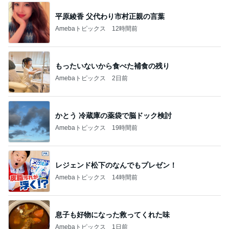
の人生を再生
え紐解いてい
しませんか？
くブログで
平原綾香 父代わり市村正親の言葉
す。
Amebaトピックス
12時間前
もったいないから食べた補食の残り
Amebaトピックス
2日前
かとう 冷蔵庫の薬袋で脳ドック検討
Amebaトピックス
19時間前
レジェンド松下のなんでもプレゼン！
Amebaトピックス
14時間前
息子も好物になった救ってくれた味
Amebaトピックス
1日前