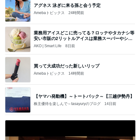
アグネス 泳ぎに来る孫と会う予定
Amebaトピックス
24時間前
業務用アイスどこに売ってる？ロッテやタカナシ等
安い市販の2リットルアイスは業務スーパーやシャ
トレ
AKO | Smart Life
8日前
買って大成功だった新しいリップ
Amebaトピックス
14時間前
【ヤマハ発動機】～トートバック～【三越伊勢丹】
株主優待を楽しんで～tasayuryのブログ
14日前