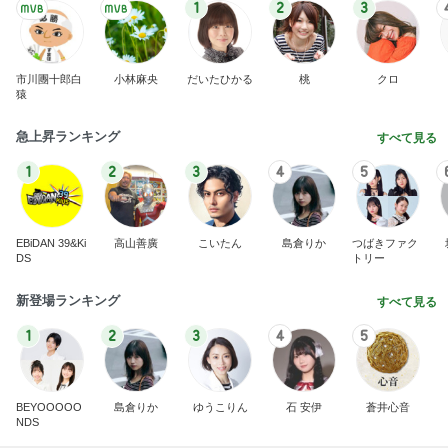
1
2
3
市川團十郎白
小林麻央
だいたひかる
桃
クロ
猿
急上昇ランキング
すべて見る
1
2
3
4
5
EBiDAN 39&Ki
高山善廣
こいたん
島倉りか
つばきファク
DS
トリー
新登場ランキング
すべて見る
1
2
3
4
5
BEYOOOOO
島倉りか
ゆうこりん
石 安伊
蒼井心音
NDS