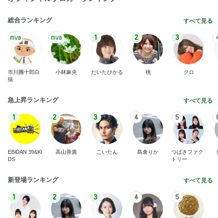
総合ランキング
すべて見る
1
2
3
市川團十郎白
小林麻央
だいたひかる
桃
クロ
猿
急上昇ランキング
すべて見る
1
2
3
4
5
EBiDAN 39&Ki
高山善廣
こいたん
島倉りか
つばきファク
DS
トリー
新登場ランキング
すべて見る
1
2
3
4
5