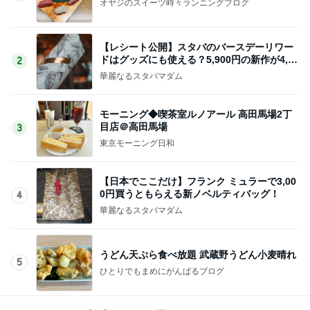
オヤジのスイーツ時々ランニングブログ
【レシート公開】スタバのバースデーリワー
ドはグッズにも使える？5,900円の新作が4,88
2
1円に
華麗なるスタバマダム
モーニング◆喫茶室ルノアール 高田馬場2丁
目店＠高田馬場
3
東京モーニング日和
【日本でここだけ】フランク ミュラーで3,00
0円買うともらえる新ノベルティバッグ！
4
華麗なるスタバマダム
うどん天ぷら食べ放題 武蔵野うどん小麦晴れ
5
ひとりでもまめにがんばるブログ