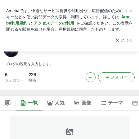
加藤洋のブログ
アプリをダウンロードして
ブログの更新通知
を受け取りまし
開く
ょう。
加藤洋のブログ
ブログの説明を入力します。
6
226
フォロー
フォロワー
投稿
一覧
人気
画像
テーマ