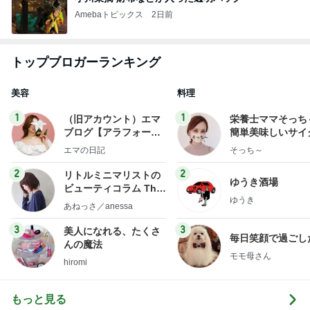
Amebaトピックス
2日前
トップブロガーランキング
美容
料理
1
1
（旧アカウント）エマ
栄養士ママそっち
ブログ【アラフォー会
簡単美味しいサイ
社売却セカンドライ
献立
エマの日記
そっち～
フ】
2
2
リトルミニマリストの
ゆうき酒場
ビューティコラム The
ゆうき
little minimalist's bea
あねっさ／anessa
uty colum
3
3
美人になれる、たくさ
毎日笑顔で過ごし
んの魔法
モモ母さん
hiromi
もっと見る