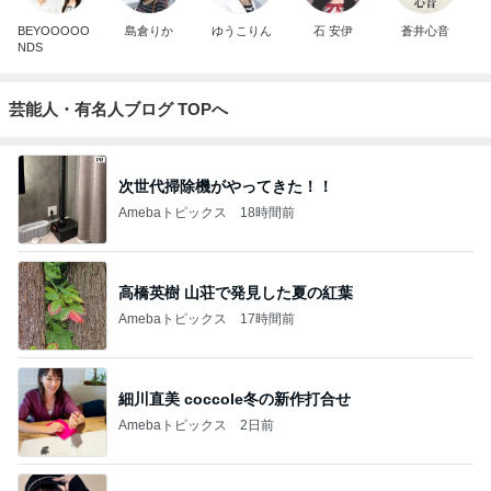
BEYOOOOO
島倉りか
ゆうこりん
石 安伊
蒼井心音
NDS
芸能人・有名人ブログ TOPへ
次世代掃除機がやってきた！！
Amebaトピックス
18時間前
高橋英樹 山荘で発見した夏の紅葉
Amebaトピックス
17時間前
細川直美 coccole冬の新作打合せ
Amebaトピックス
2日前