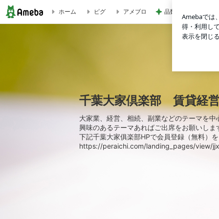
品数豊富で旨かった
ホーム
ピグ
アメブロ
第77回 千葉大家倶楽部 開催報告です！ | 千葉大家倶楽部
千葉大家倶楽部 賃貸経
大家業、経営、相続、副業などのテーマを中
興味のあるテーマあればご出席をお願いしま
下記千葉大家俱楽部HPで会員登録（無料）
https://peraichi.com/landing_pages/view/jj