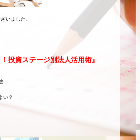
ございました。
る！投資ステージ別法人活用術』
法
よい？