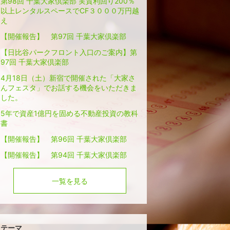
第98回 千葉大家倶楽部 実質利回り200％
以上レンタルスペースでCF３０００万円越
え
【開催報告】 第97回 千葉大家倶楽部
【日比谷パークフロント入口のご案内】第
97回 千葉大家倶楽部
4月18日（土）新宿で開催された「大家さ
んフェスタ」でお話する機会をいただきま
した。
5年で資産1億円を固める不動産投資の教科
書
【開催報告】 第96回 千葉大家倶楽部
【開催報告】 第94回 千葉大家倶楽部
一覧を見る
テーマ