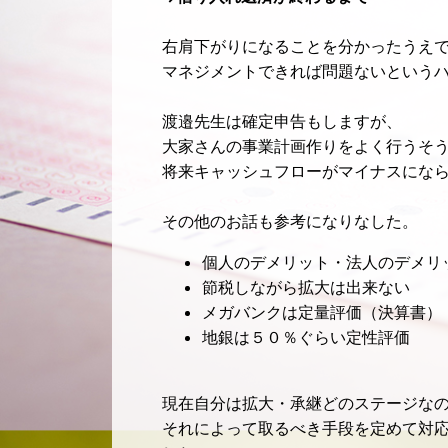
右肩下がりになることを分かったうえ
マネジメントできれば問題ないという
渡邉先生は確定申告もしますが、
大家さんの事業計画作りをよく行うそ
将来キャッシュフローがマイナスにな
その他のお話も参考になりなした。
個人のデメリット・法人のデメリ
節税しながら拡大は出来ない
メガバンクは定量評価（決算書）
地銀は５０％ぐらい定性評価
現在自分は拡大・承継どのステージな
それによって取るべき手段を定めて対