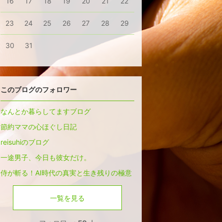
16
17
18
19
20
21
22
23
24
25
26
27
28
29
30
31
このブログのフォロワー
なんとか暮らしてますブログ
節約ママの心ほぐし日記
reisuhiのブログ
一途男子、今日も彼女だけ。
侍が斬る！AI時代の真実と生き残りの極意
一覧を見る