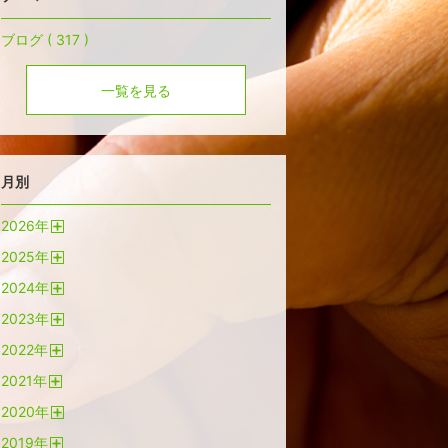
ブログ ( 317 )
一覧を見る
月別
2026
年
開
2025
年
く
開
2024
年
く
開
2023
年
く
開
2022
年
く
開
2021
年
く
開
2020
年
く
開
2019
年
く