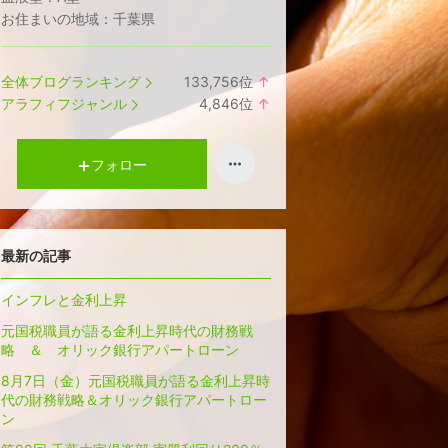
お住まいの地域：
千葉県
全体ブログランキング
133,756
位
↑
ラ
アラフィフジャンル
4,846
位
↑
ン
ラ
キ
ン
ン
キ
フォロー
グ
ン
上
グ
昇
上
昇
最新の記事
インフレと金利上昇
元国税職員が語る金利上昇時代の財務戦
略 ＆ オリック銀行アパートローン
8月7日（金）元国税職員が語る金利上昇時
代の財務戦略＆オリック銀行アパートロー
ン