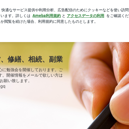
日替りランチ
芸能人ブログ
人気ブログ
新規登録
ロ
 賃貸経営、修繕、相続、副業
営、修繕、相続、副業
心に勉強会を開催しております。ご
す。開催情報をメールで欲しい方は
をお願い致します。
xgq