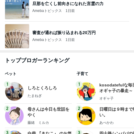
旦那を亡くし前向きになれた言霊の力
Amebaトピックス
1日前
審査が通れば振り込まれる20万円
Amebaトピックス
1日前
トップブロガーランキング
ペット
子育て
1
1
kosodatefulな毎
しろとくろしろ
オギャ子の暴走～
たまねぎ
オギャ子
2
2
母さんは今日も世話を
日曜日は９時まで
やく
い。
藤緒 ミルカ
あべかわ
3
3
白柴 『きなこ』 のお気
四十路シンパパの