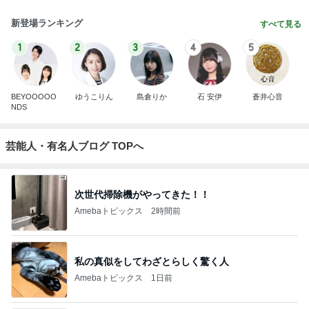
新登場ランキング
すべて見る
1
2
3
4
5
BEYOOOOO
ゆうこりん
島倉りか
石 安伊
蒼井心音
NDS
芸能人・有名人ブログ TOPへ
次世代掃除機がやってきた！！
Amebaトピックス
2時間前
私の真似をしてわざとらしく驚く人
Amebaトピックス
1日前