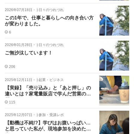
2026年07月18日
・
├日々のつれづれ
この1年で、仕事と暮らしへの向き合い方
が変わりました。
6
2026年01月28日
・
├日々のつれづれ
ご無沙汰しています！
206
2025年12月11日
・
├起業・ビジネス
【実録】「売り込み」と「あと押し」の
違いとは？家電量販店で学んだ営業の本
質
115
2025年12月07日
・
├参加・受講レポ
【動機は不純!?】学びはお腹いっぱい…
と思っていた私が、現地参加を決めた理