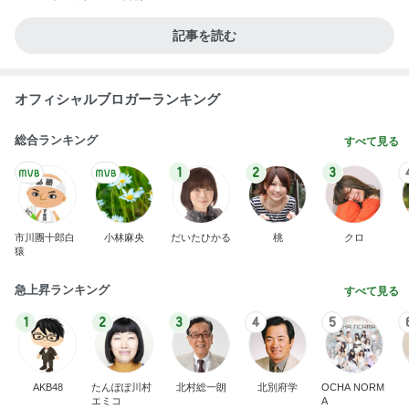
記事を読む
オフィシャルブロガーランキング
総合ランキング
すべて見る
1
2
3
市川團十郎白
小林麻央
だいたひかる
桃
クロ
猿
急上昇ランキング
すべて見る
1
2
3
4
5
AKB48
たんぽぽ川村
北村総一朗
北別府学
OCHA NORM
エミコ
A