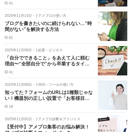
由。
41
2025年11月13日
・
├アメブロの使い方
ブログを書きたいのに続けられない…“時
間がない”を解決する方法
81
2025年11月09日
・
├起業・ビジネス
「自分でできること」をあえて人に頼む
理由〜“全部自分で”から卒業するタイミ
ング〜
41
2025年11月08日
・
├SNS・ツールの使い方
知ってた？フォームのURLは1種類じゃな
い！機器別の正しい設置で「お客様目
線」の親切設計に！
19
2025年11月02日
・
├アメブロ診断＆アドバイス
【受付中】アメブロ集客のお悩み解決！