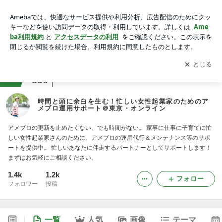
時間と頭に余白を生む！忙しい女性起業家のためのアメブロ運
用サポート＠東京・オンライン
アプリをダウンロードして
ブログの更新通知
を受け取りまし
開く
ょう。
ranking
会社・広報ジャンル
350
時間と頭に余白を生む！忙しい女性起業家のためのア
メブロ運用サポート＠東京・オンライン
アメブロの更新を止めたくない、でも時間がない。 家事に仕事に子育てに忙
しい女性起業家さんのために、アメブロの運用代行＆メンテナンス等のサポ
ートを提供中。 忙しいあなたに伴走するパートナーとしてサポートします！
まずはお気軽にご相談ください。
1.4k
1.2k
フォロー
フォロワー
投稿
一覧
人気
画像
テーマ