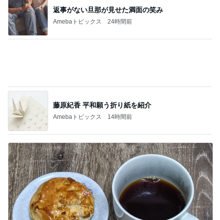
カルディで買った優雅な気分の珈琲
Amebaトピックス
10時間前
記事を読む
團十郎 看病を終え向かった場所
Amebaトピックス
11時間前
神がかってる掃除機
Amebaトピックス
2時間前