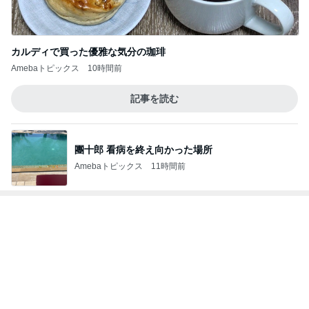
みんなのステージに感動し泣いたパパ
Amebaトピックス
1日前
1,000円近くして高いグラノーラ
Amebaトピックス
1日前
渡辺美奈代 湯むきする蜂蜜漬け
Amebaトピックス
1日前
荷物を見て苛立ちをぶつけてきた実母
Amebaトピックス
20時間前