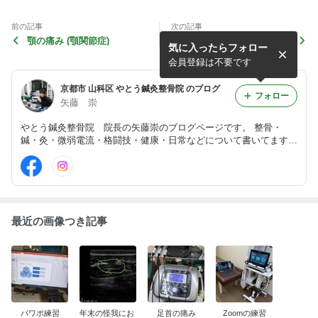
前の記事
次の記事
顎の痛み (顎関節症)
今日も働いてくれました。#
気に入ったらフォロー
微弱電流治療器#エレサス#
怪我を治す#やとう鍼灸整骨
会員登録は不要です
院...
京都市 山科区 やとう鍼灸整骨院 のブログ
フォロー
矢藤 崇
やとう鍼灸整骨院 院長の矢藤崇のブログページです。 整骨・
鍼・灸・微弱電流・格闘技・健康・日常などについて書いてます。
やとう鍼灸整骨院 京都市山科区 地下鉄東西線椥辻駅より北へ徒
歩5分。 (お車は近隣スーパーのコインパーキングへお願いしま
す。)
最近の画像つき記事
パワポ練習
年末の怪我にお
足首の痛み
Zoomの練習