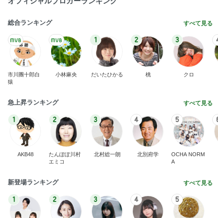
オフィシャルブロガーランキング
総合ランキング
すべて見る
1
2
3
市川團十郎白
小林麻央
だいたひかる
桃
クロ
猿
急上昇ランキング
すべて見る
1
2
3
4
5
AKB48
たんぽぽ川村
北村総一朗
北別府学
OCHA NORM
エミコ
A
新登場ランキング
すべて見る
1
2
3
4
5