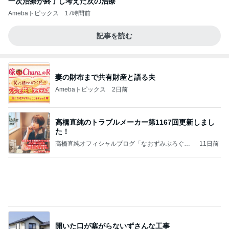
一次治療が終了し考えた次の治療
Amebaトピックス
17時間前
記事を読む
妻の財布まで共有財産と語る夫
Amebaトピックス
2日前
高橋直純のトラブルメーカー第1167回更新しまし
た！
高橋直純オフィシャルブログ「なおずみぶろぐ」
11日前
Powered by Ameba
開いた口が塞がらないずさんな工事
Amebaトピックス
1日前
アンジャ児嶋さん相葉ちゃんと食事で紹介された仲