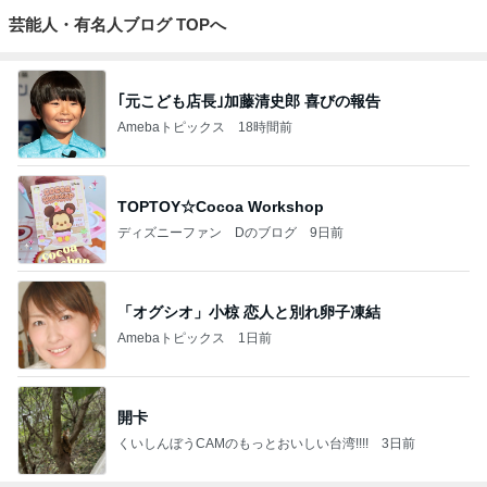
芸能人・有名人ブログ TOPへ
｢元こども店長｣加藤清史郎 喜びの報告
Amebaトピックス
18時間前
TOPTOY☆Cocoa Workshop
ディズニーファン Dのブログ
9日前
「オグシオ」小椋 恋人と別れ卵子凍結
Amebaトピックス
1日前
開卡
くいしんぼうCAMのもっとおいしい台湾!!!!
3日前