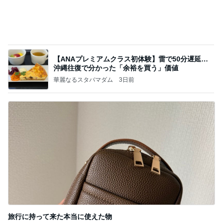
旅行に持って来た本当に使えた物
Amebaトピックス
1日前
記事を読む
細川直美 子猫に釘付けになった私
Amebaトピックス
2日前