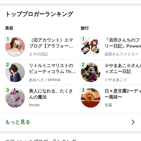
トップブロガーランキング
美容
旅行
1
1
（旧アカウント）エマ
「吉田さんちのフ
ブログ【アラフォー会
リー日記」Powere
社売却セカンドライ
y Ameba 吉田さ
エマの日記
吉田さんファミリー
フ】
ミリーオフィシャ
ログ
2
2
リトルミニマリストの
☆やまあこ☆さん
ビューティコラム The
ィズニー日記
little minimalist's bea
あねっさ／anessa
☆やまあこ☆
uty colum
3
3
美人になれる、たくさ
日々是甘露2〜デ
んの魔法
ー風味〜
hiromi
甘露
もっと見る