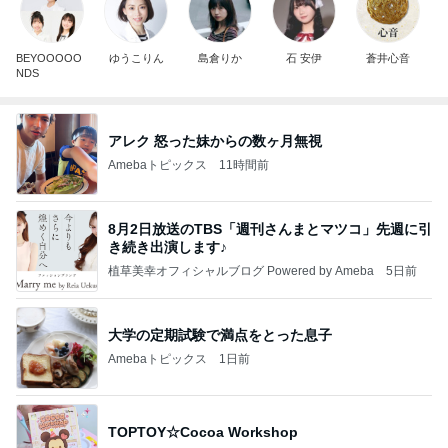
BEYOOOOO
ゆうこりん
島倉りか
石 安伊
蒼井心音
NDS
アレク 怒った妹からの数ヶ月無視
Amebaトピックス
11時間前
8月2日放送のTBS「週刊さんまとマツコ」先週に引
き続き出演します♪
植草美幸オフィシャルブログ Powered by Ameba
5日前
大学の定期試験で満点をとった息子
Amebaトピックス
1日前
TOPTOY☆Cocoa Workshop