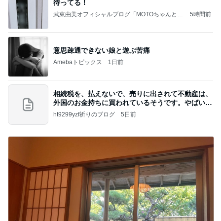
待ってる！
武東由美オフィシャルブログ「MOTOちゃんとの
5時間前
はっぴぃな毎日」Powered by Ameba
意思疎通できない娘と遊ぶ苦痛
Amebaトピックス
1日前
相続税を、払えないで、売りに出されて不動産は、
外国のお金持ちに買われているそうです。やばいで
すよ
ht9299yzf祈りのブログ
5日前