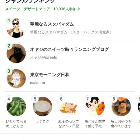
ジャンルランキング
スイーツ・デザートマニア
10,938人参加中
1
華麗なるスタバマダム
華麗なるスタバマダム （スターバックス研究家）
2
オヤジのスイーツ時々ランニングブログ
オヤジ@sweets
3
東京モーニング日和
maldoror
4
5
6
7
8
ひとりでもま
ラテログ
紅子のセレブ
モバイル業界
毎日おやつを
めにがんばる
なグルメ日記
で働く平社員
食べています
ブログ
のブログ