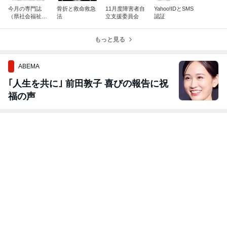
今月の専門誌
骨折と救命救急
11月度障害者自
Yahoo!IDとSMS
（県社会福祉士
法
立支援委員会
認証
会）
もっと見る
ABEMA
｢人生を共に｣ 前田敦子 喜びの報告に祝
福の声