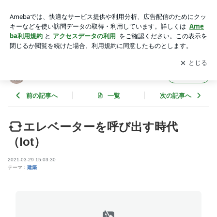
エレベーターを呼び出す時代（Iot） | 介護福祉建築家「人生の
備忘録」
アプリをダウンロードして
ブログの更新通知
を受け取りまし
開く
ょう。
介護福祉建築家「人生の備忘録」
フォロー
前の記事へ
一覧
次の記事へ
エレベーターを呼び出す時代
（Iot）
2021-03-29 15:03:30
テーマ：
建築