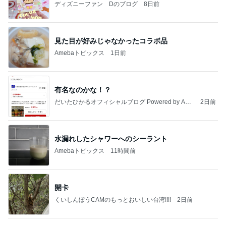
ディズニーファン Dのブログ
8日前
見た目が好みじゃなかったコラボ品
Amebaトピックス
1日前
有名なのかな！？
だいたひかるオフィシャルブログ Powered by Ame
2日前
ba
水漏れしたシャワーへのシーラント
Amebaトピックス
11時間前
開卡
くいしんぼうCAMのもっとおいしい台湾!!!!
2日前