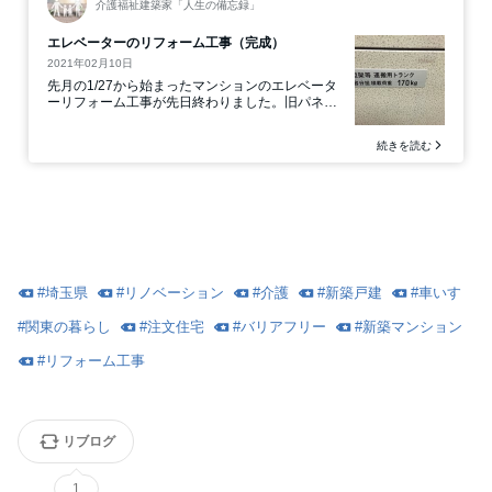
#
埼玉県
#
リノベーション
#
介護
#
新築戸建
#
車いす
#
関東の暮らし
#
注文住宅
#
バリアフリー
#
新築マンション
#
リフォーム工事
リブログ
1