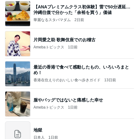
【ANAプレミアムクラス初体験】雷で50分遅延…
沖縄往復で分かった「余裕を買う」価値
華麗なるスタバマダム
2日前
片岡愛之助 歌舞伎座でのお稽古
Amebaトピックス
1日前
最近の香港で食べて感動したもの、いろいろまと
め！
香港在住えりのおいしい食べ歩きガイド
13日前
服やバッグではないと痛感した幸せ
Amebaトピックス
1日前
地獄
日本人
1日前