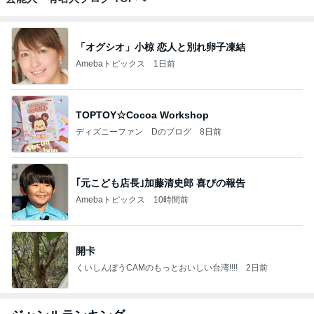
「オグシオ」小椋 恋人と別れ卵子凍結
Amebaトピックス
1日前
TOPTOY☆Cocoa Workshop
ディズニーファン Dのブログ
8日前
｢元こども店長｣加藤清史郎 喜びの報告
Amebaトピックス
10時間前
開卡
くいしんぼうCAMのもっとおいしい台湾!!!!
2日前