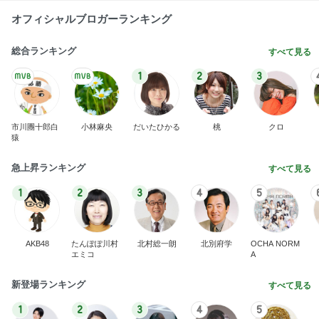
オフィシャルブロガーランキング
総合ランキング
すべて見る
1
2
3
市川團十郎白
小林麻央
だいたひかる
桃
クロ
猿
急上昇ランキング
すべて見る
1
2
3
4
5
AKB48
たんぽぽ川村
北村総一朗
北別府学
OCHA NORM
エミコ
A
新登場ランキング
すべて見る
1
2
3
4
5