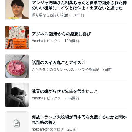
アンジャ児嶋さん相葉ちゃんと食事で紹介された仲
のいい後輩にコイツとは仲よく出来ないと思った
喋り場ならぬ語り場(仮)
10日前
アグネス 読者からの感想に喜び
Amebaトピックス
19時間前
話題のスイカ丸ごとアイス♡
さとみるくのロサンゼルス⇔ハワイ夢日記
7日前
教官の嫌がらせで先生を代えたこと
Amebaトピックス
20時間前
何故トランプ大統領が日本円を支援するのかと聞か
れた時の答え
nokoarikonのブログ
2日前