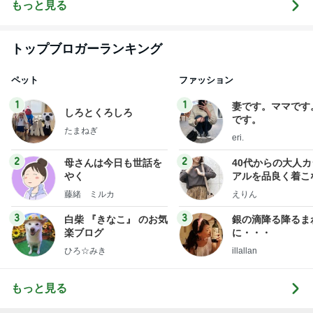
もっと見る
トップブロガーランキング
ペット
ファッション
1
1
妻です。ママです
しろとくろしろ
です。
たまねぎ
eri.
2
2
母さんは今日も世話を
40代からの大人
やく
アルを品良く着こ
ファッションブロ
藤緒 ミルカ
えりん
3
3
白柴 『きなこ』 のお気
銀の滴降る降るま
楽ブログ
に・・・
ひろ☆みき
illallan
もっと見る