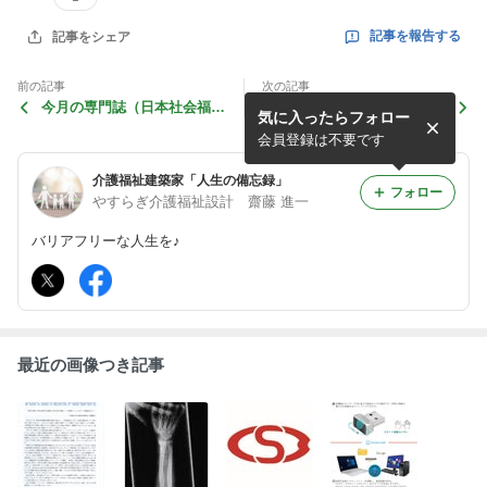
記事を報告する
記事をシェア
前の記事
次の記事
今月の専門誌（日本社会福祉
今月の専門誌（建築士会）
気に入ったらフォロー
士会）
会員登録は不要です
介護福祉建築家「人生の備忘録」
フォロー
やすらぎ介護福祉設計 齋藤 進一
バリアフリーな人生を♪
最近の画像つき記事