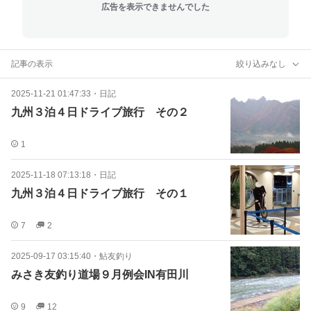
広告を表示できませんでした
記事の表示
絞り込みなし
2025-11-21 01:47:33
・
日記
九州３泊４日ドライブ旅行 その２
1
2025-11-18 07:13:18
・
日記
九州３泊４日ドライブ旅行 その１
7
2
2025-09-17 03:15:40
・
鮎友釣り
みさき友釣り道場９月例会IN有田川
9
12