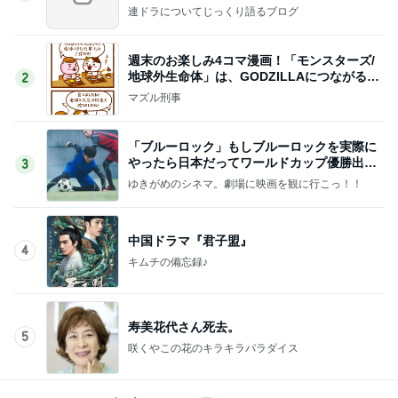
連ドラについてじっくり語るブログ
週末のお楽しみ4コマ漫画！「モンスターズ/
地球外生命体」は、GODZILLAにつながる出
2
世作！
マズル刑事
「ブルーロック」もしブルーロックを実際に
やったら日本だってワールドカップ優勝出来
3
るかもしれません
ゆきがめのシネマ。劇場に映画を観に行こっ！！
中国ドラマ『君子盟』
4
キムチの備忘録♪
寿美花代さん死去。
5
咲くやこの花のキラキラパラダイス