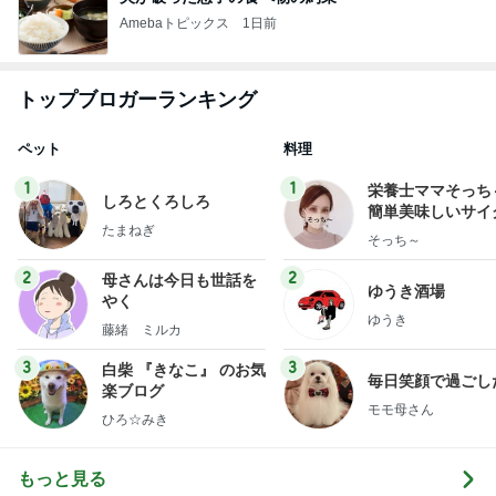
Amebaトピックス
1日前
トップブロガーランキング
ペット
料理
1
1
栄養士ママそっち
しろとくろしろ
簡単美味しいサイ
たまねぎ
献立
そっち～
2
2
母さんは今日も世話を
ゆうき酒場
やく
ゆうき
藤緒 ミルカ
3
3
白柴 『きなこ』 のお気
毎日笑顔で過ごし
楽ブログ
モモ母さん
ひろ☆みき
もっと見る