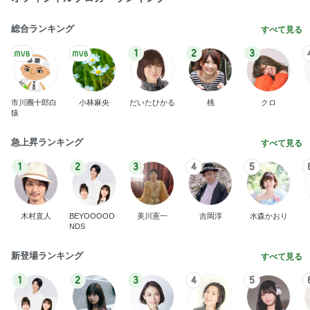
総合ランキング
すべて見る
1
2
3
市川團十郎白
小林麻央
だいたひかる
桃
クロ
猿
急上昇ランキング
すべて見る
1
2
3
4
5
木村直人
BEYOOOOO
美川憲一
吉岡淳
水森かおり
NDS
新登場ランキング
すべて見る
1
2
3
4
5