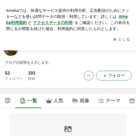
やっさんの戯言 -2ページ目
アプリをダウンロードして
ブログの更新通知
を受け取りまし
開く
ょう。
やっさんの戯言
ブログの説明を入力します。
53
193
フォロー
フォロワー
投稿
一覧
人気
画像
テーマ