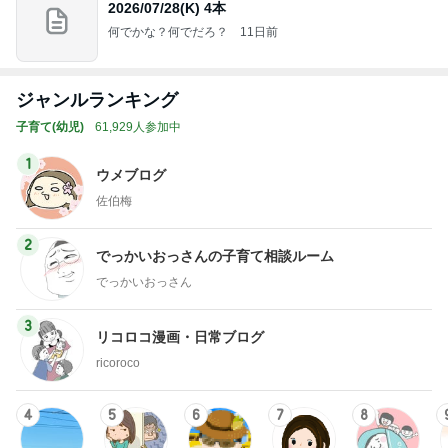
2026/07/28(K) 4本
何でかな？何でだろ？
11日前
ジャンルランキング
子育て(幼児)
61,929人参加中
1
ウメブログ
佐伯梅
2
でっかいおっさんの子育て相談ルーム
でっかいおっさん
3
リコロコ漫画・日常ブログ
ricoroco
4
5
6
7
8