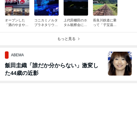
オープンした
コニカミノルタ
上代田棚田のホ
長良川鉄道に乗
「酒のやまや」
プラネタリウム
タル観察会に参
って「子宝温泉
（美濃加茂市）
満天NAGOYAに
加してきまし
円空の湯（郡上
さんに行ってき
行ってきまし
た。「棚田の生
市美並町）」に
ました。（西松
た。「流れ星を
もっと見る
き物観察会」
行ってきまし
屋さんの跡地）
探して」バンプ
（八百津町）
た。みなみ子宝
オブチキン
温泉駅直結
ABEMA
飯田圭織「誰だか分からない」激変し
た44歳の近影