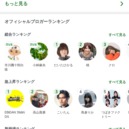
もっと見る
オフィシャルブロガーランキング
総合ランキング
すべて見る
1
2
3
市川團十郎白
小林麻央
だいたひかる
桃
クロ
猿
急上昇ランキング
すべて見る
1
2
3
4
5
EBiDAN 39&Ki
高山善廣
こいたん
島倉りか
つばきファク
DS
トリー
新登場ランキング