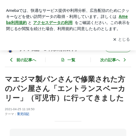
マエジマ製パンさんで修業された方のパン屋さん「エントラン
スベーカリー」（可児市）に行ってきました | 八百津っ子（渡
アプリをダウンロードして
ブログの更新通知
を受け取りまし
開く
辺大二：美濃加茂市民）のイクメン日記「１年間の育休終了」
ょう。
八百津っ子（渡辺大二：美濃加茂市民）のイ
フォロー
クメン日記「１年間の育休終了」
前の記事へ
一覧
次の記事へ
マエジマ製パンさんで修業された方
のパン屋さん「エントランスベーカ
リー」（可児市）に行ってきました
2021-04-25 11:18:50
テーマ：
育児日記