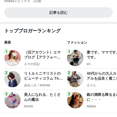
Amebaトピックス
1日前
記事を読む
トップブロガーランキング
美容
ファッション
1
1
（旧アカウント）エマ
妻です。ママです
ブログ【アラフォー会
です。
社売却セカンドライ
エマの日記
eri.
フ】
2
2
リトルミニマリストの
40代からの大人
ビューティコラム The
アルを品良く着こ
little minimalist's bea
ファッションブロ
あねっさ／anessa
えりん
uty colum
3
3
美人になれる、たくさ
銀の滴降る降るま
んの魔法
に・・・
hiromi
illallan