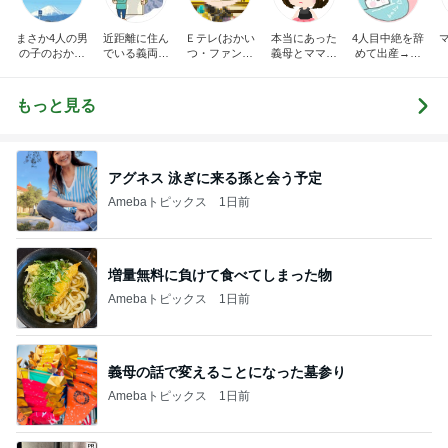
まさか4人の男
近距離に住ん
Ｅテレ(おかい
本当にあった
4人目中絶を辞
の子のおかあ
でいる義両親
つ・ファンタ
義母とママ友
めて出産→パ
さんになるな
に苦しめられ
ーネ！)の日々
の話
イプカット◆
んて。
てます。
共働き夫婦の4
人育児
もっと見る
アグネス 泳ぎに来る孫と会う予定
Amebaトピックス
1日前
増量無料に負けて食べてしまった物
Amebaトピックス
1日前
義母の話で変えることになった墓参り
Amebaトピックス
1日前