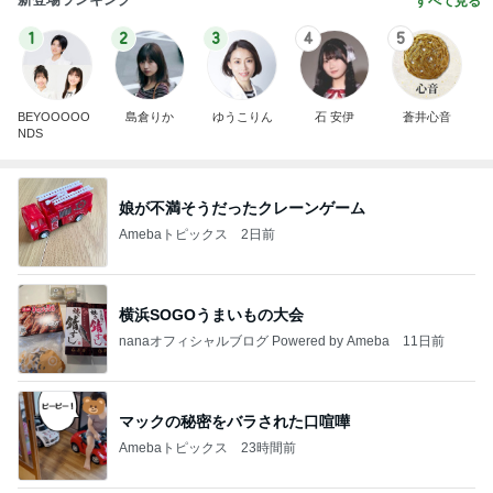
すべて見る
1
2
3
4
5
BEYOOOOO
島倉りか
ゆうこりん
石 安伊
蒼井心音
NDS
娘が不満そうだったクレーンゲーム
Amebaトピックス
2日前
横浜SOGOうまいもの大会
nanaオフィシャルブログ Powered by Ameba
11日前
マックの秘密をバラされた口喧嘩
Amebaトピックス
23時間前