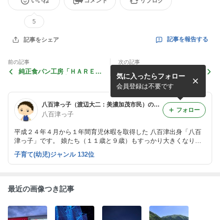
いいね
コメント
リブログ
5
記事を報告する
記事をシェア
前の記事
次の記事
純正食パン工房「ＨＡＲＥ／
若尾製菓さんの「ＦＡＣＴＯ
気に入ったらフォロー
ＰＡＮ」（可児市）さんに行
ＲＹ ＳＴＯＲＥ製造直売
ってきました。
所」（蜂屋工場：中部台）に
会員登録は不要です
行ってきました。
八百津っ子（渡辺大二：美濃加茂市民）のイクメン日記「１年間の育休終了」
フォロー
八百津っ子
平成２４年４月から１年間育児休暇を取得した 八百津出身「八百
津っ子」です。 娘たち（１１歳と９歳）もすっかり大きくなりま
したが、 まだまだ慌ただしい毎日を過ごしています。 美濃加茂・
子育て(幼児)ジャンル 132位
可児市周辺の子育て施設・育児情報を掲載してます。
最近の画像つき記事