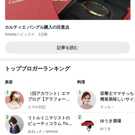
カルティエ バングル購入の注意点
Amebaトピックス
1日前
記事を読む
トップブロガーランキング
美容
料理
1
1
（旧アカウント）エマ
栄養士ママそっち
ブログ【アラフォー会
簡単美味しいサイ
社売却セカンドライ
献立
エマの日記
そっち～
フ】
2
2
リトルミニマリストの
ゆうき酒場
ビューティコラム The
ゆうき
little minimalist's bea
あねっさ／anessa