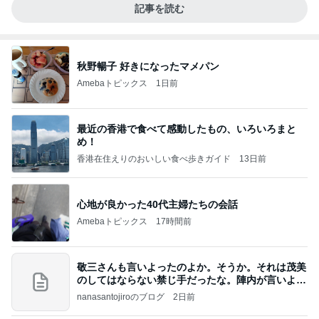
記事を読む
秋野暢子 好きになったマメパン
Amebaトピックス
1日前
最近の香港で食べて感動したもの、いろいろまと
め！
香港在住えりのおいしい食べ歩きガイド
13日前
心地が良かった40代主婦たちの会話
Amebaトピックス
17時間前
敬三さんも言いよったのよか。そうか。それは茂美
のしてはならない禁じ手だったな。陣内が言いよる
のよ
nanasantojiroのブログ
2日前