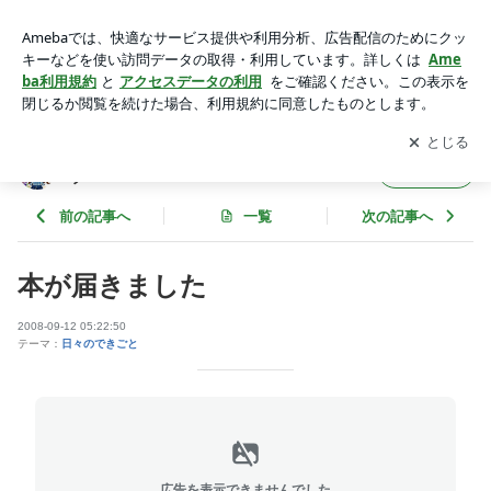
本が届きました | やーもまま デジタルママのアナログライ
フ
アプリをダウンロードして
ブログの更新通知
を受け取りまし
開く
ょう。
やーもまま デジタルママのアナログライ
フォロー
フ
前の記事へ
一覧
次の記事へ
本が届きました
2008-09-12 05:22:50
テーマ：
日々のできごと
広告を表示できませんでした