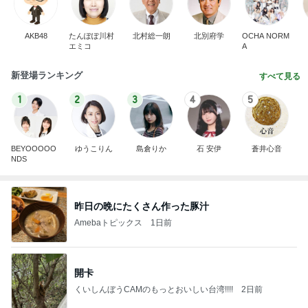
AKB48
たんぽぽ川村
北村総一朗
北別府学
OCHA NORM
エミコ
A
新登場ランキング
すべて見る
1
2
3
4
5
BEYOOOOO
ゆうこりん
島倉りか
石 安伊
蒼井心音
NDS
昨日の晩にたくさん作った豚汁
Amebaトピックス
1日前
開卡
くいしんぼうCAMのもっとおいしい台湾!!!!
2日前