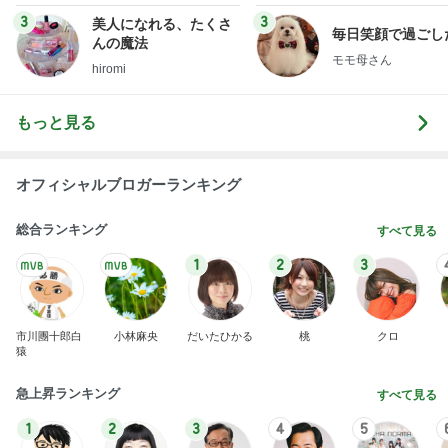
uty colum
3
3
美人になれる、たくさ
毎日笑顔で過ごし
んの魔法
モモ母さん
hiromi
もっと見る
オフィシャルブロガーランキング
総合ランキング
すべて見る
1
2
3
市川團十郎白
小林麻央
だいたひかる
桃
クロ
猿
急上昇ランキング
すべて見る
1
2
3
4
5