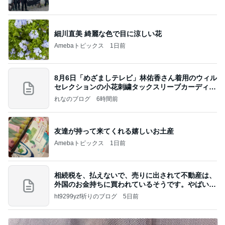
細川直美 綺麗な色で目に涼しい花
Amebaトピックス
1日前
8月6日「めざましテレビ」林佑香さん着用のウィル
セレクションの小花刺繍タックスリーブカーディガ
ン
れなのブログ
6時間前
友達が持って来てくれる嬉しいお土産
Amebaトピックス
1日前
相続税を、払えないで、売りに出されて不動産は、
外国のお金持ちに買われているそうです。やばいで
すよ
ht9299yzf祈りのブログ
5日前