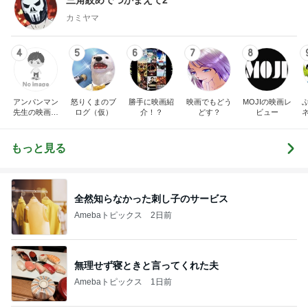
カミヤマ
4
5
6
7
8
アンパンマン
怒りくまのブ
勝手に映画紹
映画でもどう
MOJIの映画レ
先生の映画講
ログ（仮）
介！？
どす？
ビュー
座
もっと見る
全然知らなかった刺し子のサービス
Amebaトピックス
2日前
無理せず寝ときと言ってくれた夫
Amebaトピックス
1日前