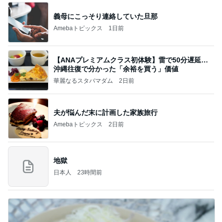
義母にこっそり連絡していた旦那
Amebaトピックス
1日前
【ANAプレミアムクラス初体験】雷で50分遅延…
沖縄往復で分かった「余裕を買う」価値
華麗なるスタバマダム
2日前
夫が悩んだ末に計画した家族旅行
Amebaトピックス
2日前
地獄
日本人
23時間前