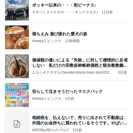
ポッキー以来の・・・初ビーナス♪
ＳＲ♡ＬＯＶＥＲの・・・キックでＧＯ♪
11日前
堀ちえみ 遊び疲れた愛犬の姿
Amebaトピックス
11時間前
価値観の違いによる「失敗」に対して感情的に反省
しない 私だけの宗教仮称略称偶然と暗合教教義候
補
ムカシオナガザルのwesternblack brain stool2024
3日前
年（令和6）11月25日以来減酒断煙再開ムカシオナ
ガザル
切らして泣きそうだったマスクパック
Amebaトピックス
1日前
相続税を、払えないで、売りに出されて不動産は、
外国のお金持ちに買われているそうです。やばいで
すよ
ht9299yzf祈りのブログ
5日前