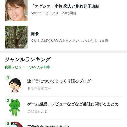
「オグシオ」小椋 恋人と別れ卵子凍結
Amebaトピックス
23時間前
開卡
くいしんぼうCAMのもっとおいしい台湾!!!!
2日前
ジャンルランキング
映画レビュー
7,027人参加中
1
連ドラについてじっくり語るブログ
ドラマミタロー
2
ゲーム感想、レビューなどなど趣味に関するまとめ
こだまもとる
3
三角絞めでつかまえて2