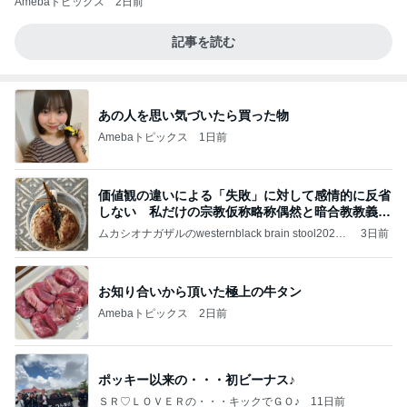
Amebaトピックス
2日前
記事を読む
あの人を思い気づいたら買った物
Amebaトピックス
1日前
価値観の違いによる「失敗」に対して感情的に反省
しない 私だけの宗教仮称略称偶然と暗合教教義候
補
ムカシオナガザルのwesternblack brain stool2024
3日前
年（令和6）11月25日以来減酒断煙再開ムカシオナ
ガザル
お知り合いから頂いた極上の牛タン
Amebaトピックス
2日前
ポッキー以来の・・・初ビーナス♪
ＳＲ♡ＬＯＶＥＲの・・・キックでＧＯ♪
11日前