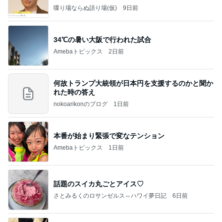
喋り場ならぬ語り場(仮)
9日前
34℃の暑い大阪で行われた試合
Amebaトピックス
2日前
何故トランプ大統領が日本円を支援するのかと聞か
れた時の答え
nokoarikonのブログ
1日前
本番が始まり緊張で変なテンション
Amebaトピックス
1日前
話題のスイカ丸ごとアイス♡
さとみるくのロサンゼルス⇔ハワイ夢日記
6日前