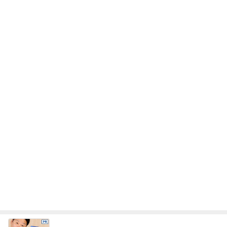
レジェンド松下のなんでもプレゼン！
Amebaトピックス
15時間前
購入したキャップを被りたがる主人
Amebaトピックス
2日前
友達に借りて即購入したお気に入り
Amebaトピックス
1日前
微熱が続き再受診しない夫の行動
Amebaトピックス
1日前
堀ちえみ 施術の合間の車中ランチ
Amebaトピックス
2日前