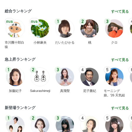
総合ランキング
すべて見る
1
2
3
市川團十郎白
小林麻央
だいたひかる
桃
クロ
猿
急上昇ランキング
すべて見る
1
2
3
4
5
加藤紀子
Sakurashimeji
真飛聖
尼子勝紀
モーニング
娘。'26 天気組
新登場ランキング
すべて見る
1
2
3
4
5