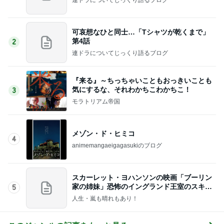
可哀想なひと同士…「Tシャツが乾くまで」
第4話
2
連ドラについてじっくり語るブログ
『来る』～ちっちゃいこともおっきいことも
気にするな、それわかちこわかちこ！
3
モラトリアム帝国
メゾン・ド・ヒミコ
4
animemangaeigagasukiのブログ
スカーレット・ヨハンソンの映画「ブーリン
家の姉妹」恐怖のイングランド王室のスキャ
5
ンダル！
人生・嵐も晴れもあり！