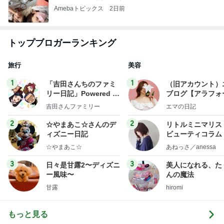
Amebaトピックス
2日前
トップブロガーランキング
旅行
美容
1
1
「吉田さんちのファミ
（旧アカウント）
リー日記」Powered b
ブログ【アラフォ
y Ameba 吉田さんファ
社売却セカンドラ
吉田さんファミリー
エマの日記
ミリーオフィシャルブ
フ】
ログ
2
2
☆やまあこ☆さんのデ
リトルミニマリス
ィズニー日記
ビューティコラム 
little minimalist'
☆やまあこ☆
あねっさ／anessa
uty colum
3
3
日々是甘露2〜ディズニ
美人になれる、た
ー風味〜
んの魔法
甘露
hiromi
もっと見る