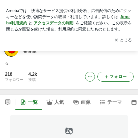
北九州市八幡西区で夜２２時までやっています!八幡西整骨院
アプリをダウンロードして
ブログの更新通知
を受け取りまし
開く
ょう。
北九州市八幡西区で夜２２時までやっています!八幡西
整骨院
☆
218
4.2k
フォロー
フォロワー
投稿
一覧
人気
画像
テーマ