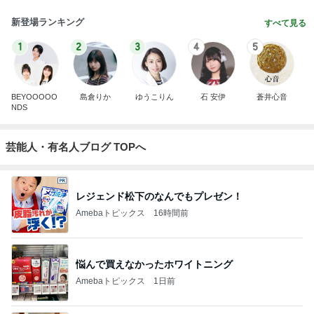
新登場ランキング
すべて見る
1
2
3
4
5
BEYOOOOO
島倉りか
ゆうこりん
石 安伊
蒼井心音
NDS
芸能人・有名人ブログ TOPへ
レジェンド松下のなんでもプレゼン！
Amebaトピックス
16時間前
悩んで買えなかったホワイトニング
Amebaトピックス
1日前