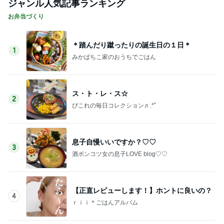
ジャンル人気記事ランキング
お弁当づくり
＊踏んだり蹴ったりの誕生日の１日＊
1
みかぱちこ家のおうちでごはん
ス・ト・レ・ス☆
2
ぴこれの毎日コレクション♬.*ﾟ
息子自慢いいですか？♡♡
3
酒ポンコツ女の息子LOVE blog♡♡
【正直レビューします！】ホントに良いの？
4
ｒｉｉ＊ごはんアルバム