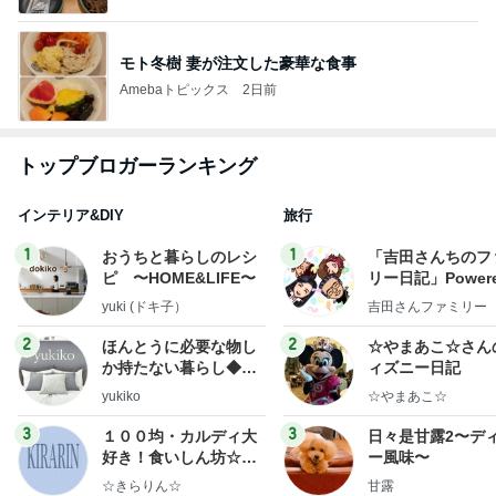
モト冬樹 妻が注文した豪華な食事
Amebaトピックス
2日前
トップブロガーランキング
インテリア&DIY
旅行
1
1
おうちと暮らしのレシ
「吉田さんちのフ
ピ 〜HOME&LIFE〜
リー日記」Powere
y Ameba 吉田さ
yuki (ドキ子）
吉田さんファミリー
ミリーオフィシャ
ログ
2
2
ほんとうに必要な物し
☆やまあこ☆さん
か持たない暮らし◆Ke
ィズニー日記
ep Life Simple◆〜イ
yukiko
☆やまあこ☆
ンテリアのきろく〜
3
3
１００均・カルディ大
日々是甘露2〜デ
好き！食いしん坊☆き
ー風味〜
らりん☆のブログ
☆きらりん☆
甘露