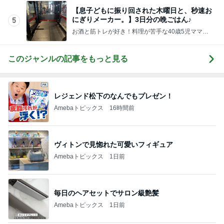
【息子どもに振り回された木曜日と、秒速お
にぎりメーカー。】3日分の晩ごはん♪
5
お酒と筋トレが好き！料理が苦手な40歳5児ママ主
婦のブログ♪リビング集合〜！！
このジャンルの記事をもっと見る
レジェンド松下のなんでもプレゼン！
Amebaトピックス
16時間前
ヴィトンで見惚れた可愛いフィギュア
Amebaトピックス
1日前
毎日のヘアセットでサロン級艶髪
Amebaトピックス
1日前