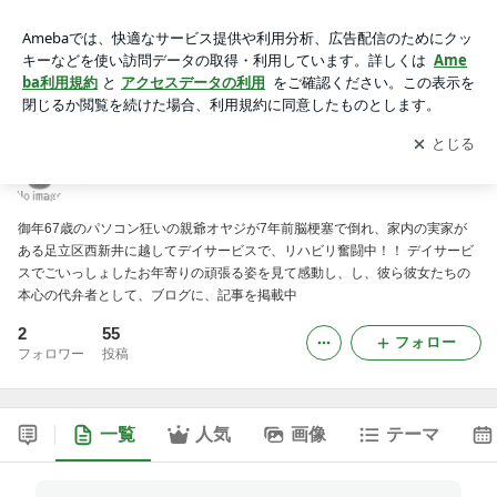
八木爺＠西新井のブログ
アプリをダウンロードして
ブログの更新通知
を受け取りまし
開く
ょう。
八木爺＠西新井のブログ
御年67歳のパソコン狂いの親爺オヤジが7年前脳梗塞で倒れ、家内の実家が
ある足立区西新井に越してデイサービスで、リハビリ奮闘中！！ デイサービ
スでごいっしょしたお年寄りの頑張る姿を見て感動し、し、彼ら彼女たちの
本心の代弁者として、ブログに、記事を掲載中
2
55
フォロー
フォロワー
投稿
一覧
人気
画像
テーマ