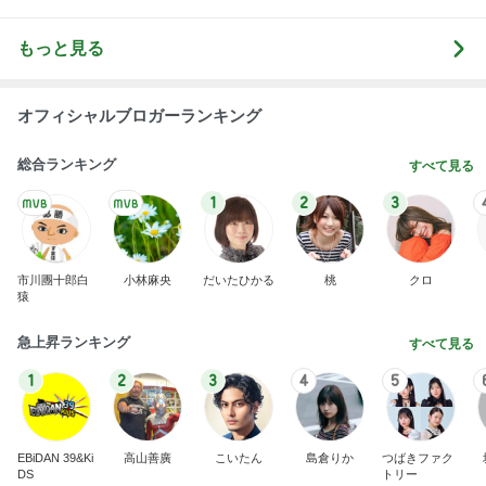
もっと見る
オフィシャルブロガーランキング
総合ランキング
すべて見る
1
2
3
市川團十郎白
小林麻央
だいたひかる
桃
クロ
猿
急上昇ランキング
すべて見る
1
2
3
4
5
EBiDAN 39&Ki
高山善廣
こいたん
島倉りか
つばきファク
DS
トリー