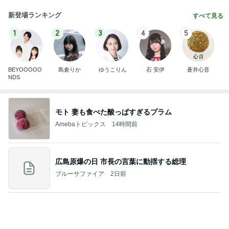
BEYOOOOO
島倉りか
ゆうこりん
石 安伊
蒼井心音
NDS
モト 妻も食べた酸っぱすぎるプラム
Amebaトピックス
14時間前
広島原爆の日 市長の言葉に動揺する総理
ブルーサファイア
2日前
渡辺美奈代 3coinsでの購入品
Amebaトピックス
11時間前
斎藤元彦がぶらぶら動画のアップを止めた
Bank of Dreamの公営競技はどこへ行く
9日前