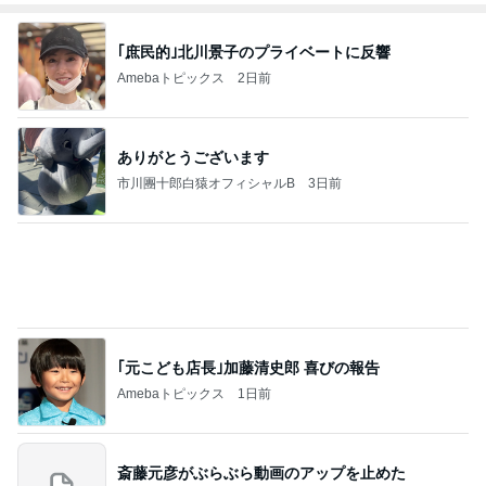
｢庶民的｣北川景子のプライベートに反響
Amebaトピックス
2日前
ありがとうございます
市川團十郎白猿オフィシャルB
3日前
｢元こども店長｣加藤清史郎 喜びの報告
Amebaトピックス
1日前
斎藤元彦がぶらぶら動画のアップを止めた
Bank of Dreamの公営競技はどこへ行く
9日前
ジャンルランキング