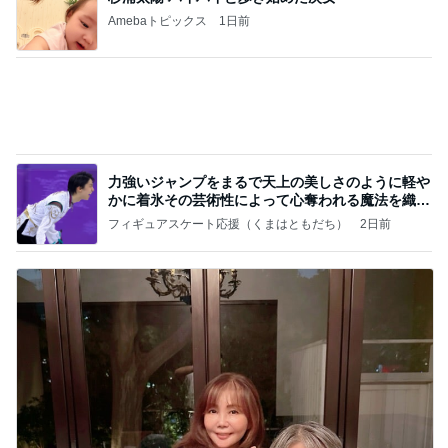
かに着氷その芸術性によって心奪われる魔法を織り
なす
フィギュアスケート応援（くまはともだち）
2日前
小川菜摘 熟年団の打ち合わせと食事
Amebaトピックス
1日前
記事を読む