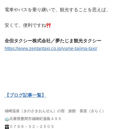
電車やバスを乗り継いで、観光することを思えば、
安くて、便利ですね
全但タクシー株式会社／夢たじま観光タクシー
https://www.zentantaxi.co.jp/yume-tajima-taxi/
【ブログ記事一覧】
城崎温泉（きのさきおんせん）の宿 旅館 喜楽（きらく）
兵庫県豊岡市城崎町湯島４９５
０７９６－３２－２５０３