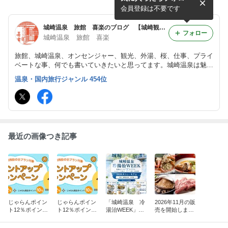
会員登録は不要です
城崎温泉 旅館 喜楽のブログ 【城崎観光・周辺観光・お店紹介など】
フォロー
城崎温泉 旅館 喜楽
旅館、城崎温泉、オンセンジャー、観光、外湯、桜、仕事、プライ
ベートな事、何でも書いていきたいと思ってます。城崎温泉は魅力
がイッパイ！春から秋は、季節の会席や但馬牛！夏は海水浴（竹野
温泉・国内旅行ジャンル 454位
浜・気比の浜）冬はカニ＆スキー（かんなべスキー場）是非お越し
下さい。
最近の画像つき記事
じゃらんポイン
じゃらんポイン
「城崎温泉 冷
2026年11月の販
ト12％ポイント
ト12％ポイント
湯治WEEK」開
売を開始しまし
アップキャンペ
アップキャンペ
催★
た★
ーン★8月14日
ーン★8月1日か