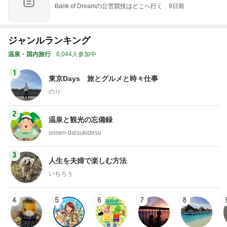
温泉・国内旅行
6,044人参加中
1
東京Days 旅とグルメと時々仕事
のり
2
温泉と観光の忘備録
onsen-daisukidesu
3
人生を夫婦で楽しむ方法
いちろう
4
5
6
7
8
温泉にいらっ
旅人の宿泊記
そらまめキッ
AKI✨毎月ホテ
今は旅行が趣
A
しゃい♪
ズアドベンチ
ルステイする
味です。
ャー♪東海ブロ
旅好きママ
グ！
もっと見る