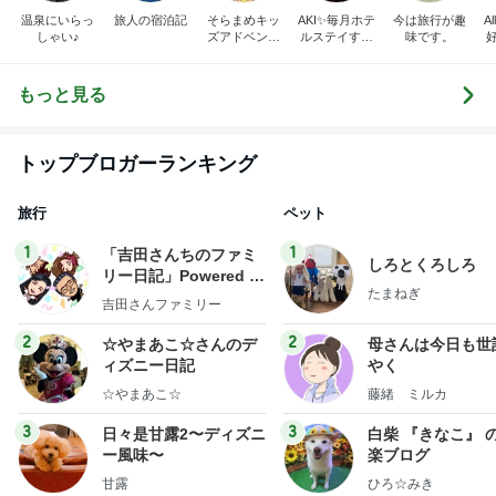
トップブロガーランキング
旅行
ペット
1
1
「吉田さんちのファミ
しろとくろしろ
リー日記」Powered b
たまねぎ
y Ameba 吉田さんファ
吉田さんファミリー
ミリーオフィシャルブ
ログ
2
2
☆やまあこ☆さんのデ
母さんは今日も世
ィズニー日記
やく
☆やまあこ☆
藤緒 ミルカ
3
3
日々是甘露2〜ディズニ
白柴 『きなこ』 
ー風味〜
楽ブログ
甘露
ひろ☆みき
もっと見る