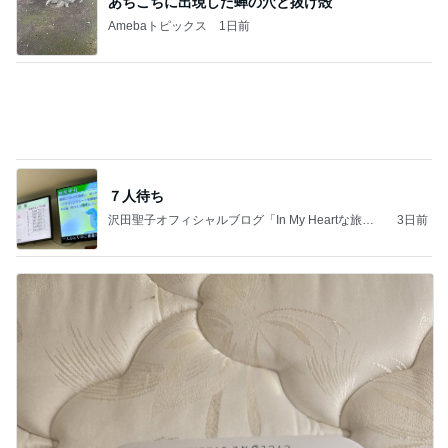
７人待ち
沢田聖子オフィシャルブログ「In My Heartな旅日
3日前
記」by Ameba
天気が良い日に寝室の大物洗濯
Amebaトピックス
13時間前
記事を読む