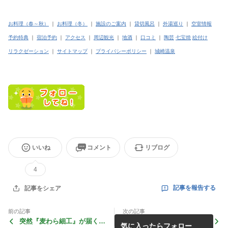
お料理（春～秋）
｜
お料理（冬）
｜
施設のご案内
｜
貸切風呂
｜
外湯巡り
｜
空室情報
予約特典
｜
宿泊予約
｜
アクセス
｜
周辺観光
｜
地酒
｜
口コミ
｜
陶芸
七宝焼
絵付け
リラクゼーション
｜
サイトマップ
｜
プライバシーポリシー
｜
城崎温泉
いいね
コメント
リブログ
4
記事を報告する
記事をシェア
前の記事
次の記事
突然『麦わら細工』が届く…
改装工事★だいぶ出来てきま
気に入ったらフォロー
した～