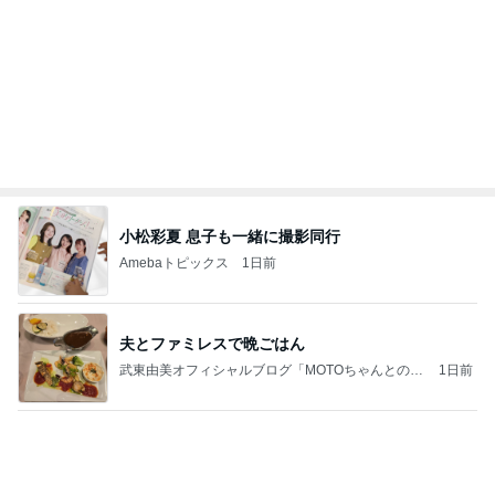
小松彩夏 息子も一緒に撮影同行
Amebaトピックス
1日前
夫とファミレスで晩ごはん
武東由美オフィシャルブログ「MOTOちゃんとのは
1日前
っぴぃな毎日」Powered by Ameba
物欲が爆裂して楽しめた買い物
Amebaトピックス
1日前
同じ夢
四コマ戦士 パパ戦記
10日前