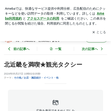
北近畿を満喫★観光タクシー | 城崎温泉 旅館 喜楽のブロ
グ 【城崎観光・周辺観光・お店紹介など】
アプリをダウンロードして
ブログの更新通知
を受け取りまし
開く
ょう。
城崎温泉 旅館 喜楽のブログ 【城崎観
フォロー
光・周辺観光・お店紹介など】
前の記事へ
一覧
次の記事へ
北近畿を満喫★観光タクシー
2024年05月27日 10時02分35秒
テーマ：
その他／お店・施設紹介・イベント・他
広告を表示できませんでした