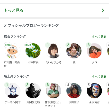
オフィシャルブロガーランキング
総合ランキング
すべて見る
1
2
3
市川團十郎白
小林麻央
だいたひかる
桃
クロ
猿
急上昇ランキング
すべて見る
1
2
3
4
5
デーモン閣下
片岡愛之助
林下清志(ビッ
沢田聖子
金沢克彦
グダディ)
新登場ランキング
すべて見る
1
2
3
4
5