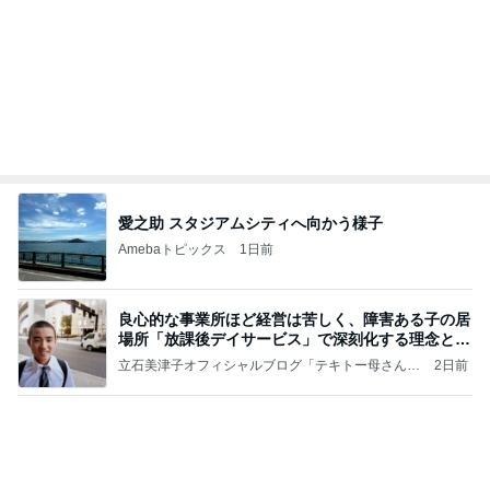
愛之助 スタジアムシティへ向かう様子
Amebaトピックス
1日前
良心的な事業所ほど経営は苦しく、障害ある子の居
場所「放課後デイサービス」で深刻化する理念と現
実の
立石美津子オフィシャルブログ「テキトー母さんの
2日前
すすめ」Powered by Ameba
我慢できなくなりハワイで念願のお鮨
Amebaトピックス
24時間前
2026/07/27(K) 4本
何でかな？何でだろ？
11日前