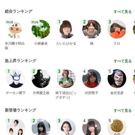
総合ランキング
すべて見る
1
2
3
市川團十郎白
小林麻央
だいたひかる
桃
クロ
猿
急上昇ランキング
すべて見る
1
2
3
4
5
デーモン閣下
片岡愛之助
林下清志(ビッ
沢田聖子
金沢克彦
グダディ)
新登場ランキング
すべて見る
1
2
3
4
5