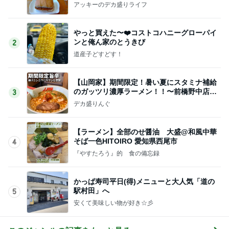
アッキーのデカ盛りライフ
やっと買えた〜❤️コストコハニーグローパイ
ンと俺ん家のとうきび
2
道産子どすどす！
【山岡家】期間限定！暑い夏にスタミナ補給
のガッツリ濃厚ラーメン！！〜前橋野中店さ
3
ん〜
デカ盛りんぐ
【ラーメン】全部のせ醤油 大盛@和風中華
そば一色HITOIRO 愛知県西尾市
4
『やすたろう』的 食の備忘録
かっぱ寿司平日(得)メニューと大人気「道の
駅村田」へ
5
安くて美味しい物が好き☆彡