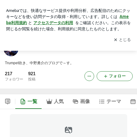
ナカノブログイェイ！！！
アプリをダウンロードして
ブログの更新通知
を受け取りまし
開く
ょう。
ナカノブログイェイ！！！
Trumpet吹き、中野勇介のブログで～す。
217
921
フォロー
フォロワー
投稿
一覧
人気
画像
テーマ