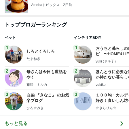
Amebaトピックス
2日前
トップブロガーランキング
ペット
インテリア&DIY
1
1
おうちと暮らしの
しろとくろしろ
ピ 〜HOME&LI
たまねぎ
yuki (ドキ子）
2
2
母さんは今日も世話を
ほんとうに必要な
やく
か持たない暮らし
ep Life Simple
藤緒 ミルカ
yukiko
ンテリアのきろく
3
3
白柴 『きなこ』 のお気
１００均・カルデ
楽ブログ
好き！食いしん坊
らりん☆のブログ
ひろ☆みき
☆きらりん☆
もっと見る