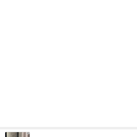
次世代掃除機がやってきた！！
Amebaトピックス
7時間前
頂いた珍しいお味の可愛いパッケージ
Amebaトピックス
1日前
勢いで購入したCHANELの化粧品
Amebaトピックス
12時間前
ありがたい大きいサイズの飲むプリン
Amebaトピックス
1日前