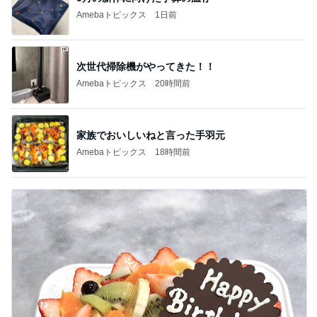
お盆は早めの注文が必要なケーキ
Amebaトピックス
19時間前
記事を読む
オフィシャルブロガーランキング
総合ランキング
すべて見る
1
2
3
市川團十郎白
小林麻央
だいたひかる
桃
クロ
猿
急上昇ランキング
すべて見る
1
2
3
4
5