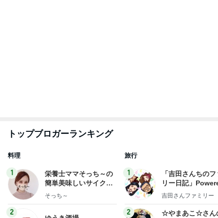
ィズニー日記
ゆうき
☆やまあこ☆
3
3
日々是甘露2〜デ
毎日笑顔で過ごしたい
ー風味〜
モモ母さん
甘露
もっと見る