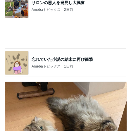
買いそびれたブラシセットが半額
Amebaトピックス
2日前
記事を読む
赤ん坊から知る友人の息子の成長
Amebaトピックス
1日前
丁寧な暮らしに程遠い夏休み
Amebaトピックス
1日前
子どもも大好き10分で完成のチャーハン
Amebaトピックス
2日前