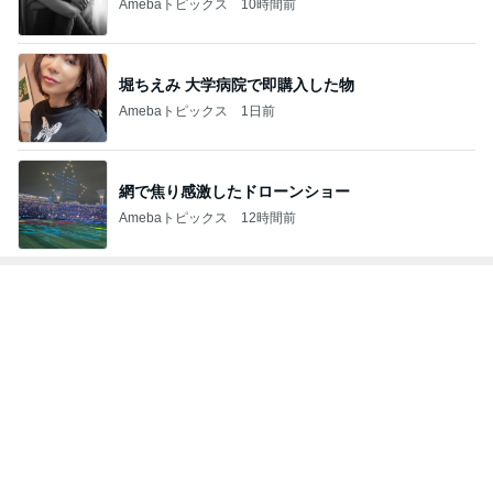
Amebaトピックス
10時間前
堀ちえみ 大学病院で即購入した物
Amebaトピックス
1日前
網で焦り感激したドローンショー
Amebaトピックス
12時間前
トップブロガーランキング
料理
旅行
1
1
栄養士ママそっち～の
「吉田さんちのフ
簡単美味しいサイクル
リー日記」Powere
献立
y Ameba 吉田さ
そっち～
吉田さんファミリー
ミリーオフィシャ
ログ
2
2
☆やまあこ☆さん
ゆうき酒場