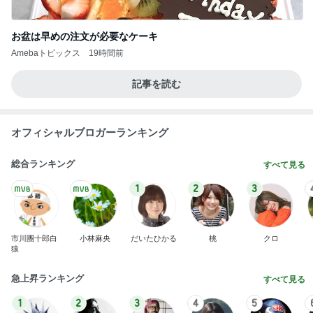
デーモン閣下
片岡愛之助
林下清志(ビッ
沢田聖子
金沢克彦
グダディ)
新登場ランキング
すべて見る
1
2
3
4
5
BEYOOOOO
島倉りか
ゆうこりん
石 安伊
蒼井心音
NDS