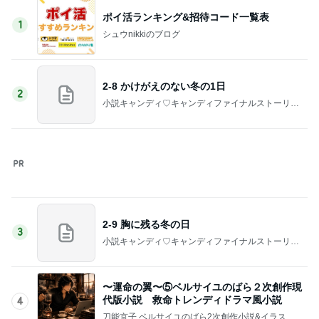
のお部屋(&デザイナー・アーティスト)
〜運命の翼〜② ベルばら２次創作現代版小
説 救命トレンディドラマ風長編小説
5
刀能京子 ベルサイユのばら2次創作小説&イラスト
のお部屋(&デザイナー・アーティスト)
このジャンルの記事をもっと見る
次世代掃除機がやってきた！！
Amebaトピックス
20時間前
値下げ後に再訪したお寿司屋の定食
Amebaトピックス
1日前
脂肪燃焼する珍しいプロテイン
Amebaトピックス
2日前