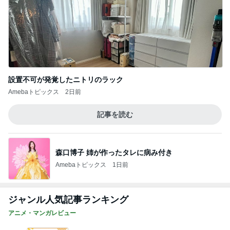
ポイ活ランキング&招待コード一覧表
1
シュウnikkiのブログ
2-8 かけがえのない冬の1日
2
小説キャンディ♡キャンディファイナルストーリー
二次小説【時の彼方で】
2-9 胸に残る冬の日
3
小説キャンディ♡キャンディファイナルストーリー
二次小説【時の彼方で】
〜運命の翼〜⑤ベルサイユのばら２次創作現
代版小説 救命トレンディドラマ風小説
4
刀能京子 ベルサイユのばら2次創作小説&イラスト