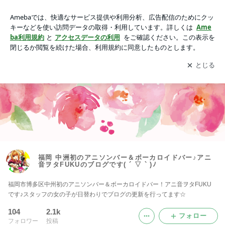
福岡 中洲初のアニソンバー＆ボーカロイドバー♪アニ音ヲタF
UKUのブログです( ´ ▽ ` )ﾉ
アプリをダウンロードして
ブログの更新通知
を受け取りまし
開く
ょう。
福岡 中洲初のアニソンバー＆ボーカロイドバー♪アニ
音ヲタFUKUのブログです( ´ ▽ ` )ﾉ
福岡市博多区中州初のアニソンバー＆ボーカロイドバー！アニ音ヲタFUKU
です♪スタッフの女の子が日替わりでブログの更新を行ってます☆
104
2.1k
フォロー
フォロワー
投稿