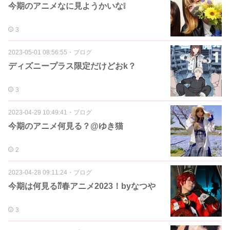
今期のアニメなに見ようかいな❕
3
2023-05-01 08:56:55
・
ブログ
ディズニープラス限定だけどおk？
3
2023-04-29 10:49:41
・
ブログ
今期のアニメ何見る？@ゆき猫
2
2023-04-28 09:11:24
・
ブログ
今期は何見る⁇春アニメ2023！byなつや
3