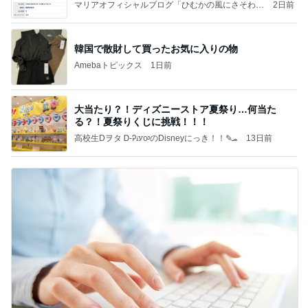
マリアオフィシャルブログ「ひむかの風にさそわれ
2日前
て」Powered by Ameba
韓国で散財して買ったお気に入りの物
Amebaトピックス
1日前
大当たり？！ディズニーストア夏祭り…何当た
る？！夏祭りくじに挑戦！！！
高校生Dヲタ Ꭰ-ᎮꭵꭹꭴのDisneyにっき！！✎ܚ
13日前