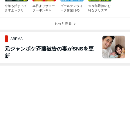
今年も始まって
本日よりサマー
ゴールデンウィ
☆今年最後のお
ますよ～クリス
クーポンキャン
ーク休業日のご
得なクリスマス
マスセール☆
ペーンはじまり
案内！
セール開催中☆
ました！
もっと見る
ABEMA
元ジャンポケ斉藤被告の妻がSNSを更
新