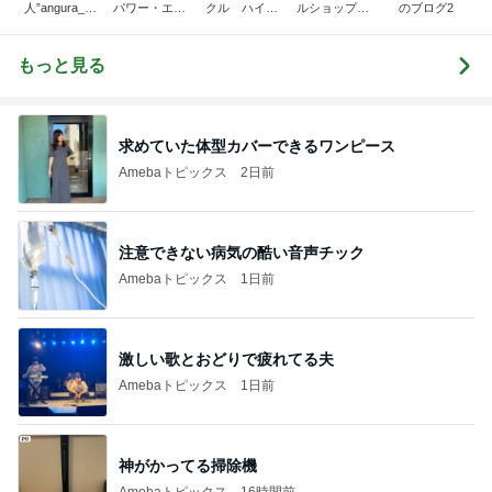
人”angura_0
パワー・エチ
クル ハイエ
ルショップSS
のブログ2
5"のブログ
ゼンヤ横山の
ース200系完
CREW オフィ
言いたい放題
全マスターブ
シャルブログ
ログ
もっと見る
求めていた体型カバーできるワンピース
Amebaトピックス
2日前
注意できない病気の酷い音声チック
Amebaトピックス
1日前
激しい歌とおどりで疲れてる夫
Amebaトピックス
1日前
神がかってる掃除機
Amebaトピックス
16時間前