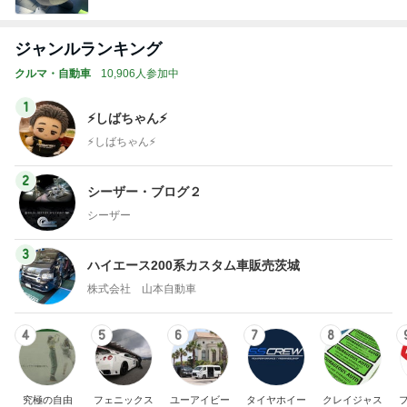
ジャンルランキング
クルマ・自動車
10,906人参加中
1
⚡️しばちゃん⚡
⚡️しばちゃん⚡️
2
シーザー・ブログ２
シーザー
3
ハイエース200系カスタム車販売茨城
株式会社 山本自動車
4
5
6
7
8
究極の自由
フェニックス
ユーアイビー
タイヤホイー
クレイジャス