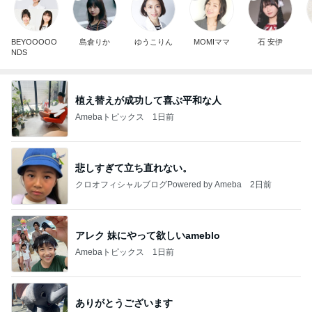
BEYOOOOO
島倉りか
ゆうこりん
MOMIママ
石 安伊
NDS
植え替えが成功して喜ぶ平和な人
Amebaトピックス
1日前
悲しすぎて立ち直れない。
クロオフィシャルブログPowered by Ameba
2日前
アレク 妹にやって欲しいameblo
Amebaトピックス
1日前
ありがとうございます