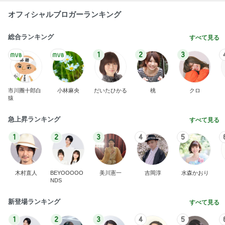
オフィシャルブロガーランキング
総合ランキング
すべて見る
1
2
3
市川團十郎白
小林麻央
だいたひかる
桃
クロ
猿
急上昇ランキング
すべて見る
1
2
3
4
5
木村直人
BEYOOOOO
美川憲一
吉岡淳
水森かおり
NDS
新登場ランキング
すべて見る
1
2
3
4
5