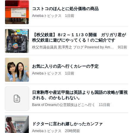
コストコのほんとに処分価格の商品
Amebaトピックス
1日前
【秩父鉄道】８/２～１１/３０開催 ガリガリ君が
秩父鉄道に遊びにやってくる！のご紹介です
秩父市議会議員 黒澤秀之 ブログ Powered by Ameb
9日前
a
お気に入りの店へ行くカレーの予定
Amebaトピックス
1日前
日東駒専や産近甲龍は英語よりも国語の攻略が重視
される、のかもしれない。
Bank of Dreamの公営競技はどこへ行く
11日前
ドクターに言われ嬉しかったカンファ
Amebaトピックス
20時間前