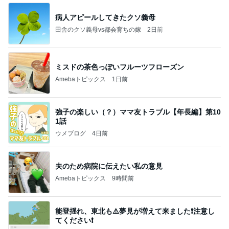
病人アピールしてきたクソ義母
田舎のクソ義母vs都会育ちの嫁
2日前
ミスドの茶色っぽいフルーツフローズン
Amebaトピックス
1日前
強子の楽しい（？）ママ友トラブル【年長編】第10
1話
ウメブログ
4日前
夫のため病院に伝えたい私の意見
Amebaトピックス
9時間前
能登揺れ、東北も⚠️夢見が増えて来ました❗️注意し
てください❗️