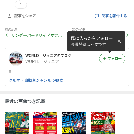
1
記事を報告する
記事をシェア
前の記事
次の記事
サンダーバードサイドマフラ
最近のVANなお客様～
気に入ったらフォロー
ー！
会員登録は不要です
WORLD ジュニアのブログ
フォロー
WORLD ジュニア
!!
クルマ・自動車ジャンル 540位
最近の画像つき記事