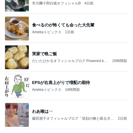
市川團十郎白猿オフィシャルB
4日前
食べるのが怖くても会った大先輩
Amebaトピックス
1日前
実家で晩ご飯
だいたひかるオフィシャルブログ Powered by
20時間前
Ameba
EPSが右肩上がりで増配の期待
Amebaトピックス
16時間前
わあ喉は‥
藤田朋子オフィシャルブログ「笑顔の種と眠る犬」
2日前
Powered by Ameba