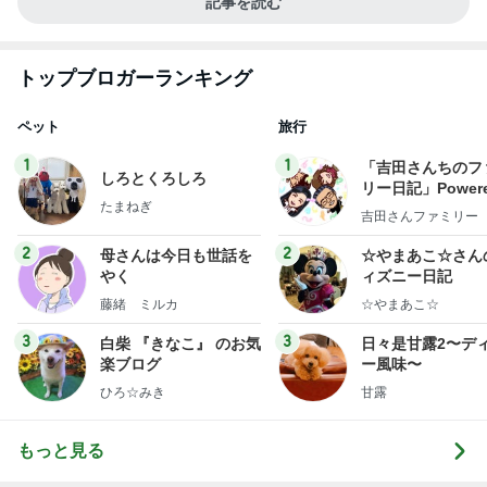
記事を読む
トップブロガーランキング
ペット
旅行
1
1
「吉田さんちのフ
しろとくろしろ
リー日記」Powere
たまねぎ
y Ameba 吉田さ
吉田さんファミリー
ミリーオフィシャ
ログ
2
2
母さんは今日も世話を
☆やまあこ☆さん
やく
ィズニー日記
藤緒 ミルカ
☆やまあこ☆
3
3
白柴 『きなこ』 のお気
日々是甘露2〜デ
楽ブログ
ー風味〜
ひろ☆みき
甘露
もっと見る