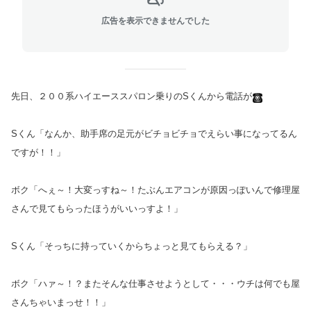
広告を表示できませんでした
先日、２００系ハイエーススパロン乗りのSくんから電話が
Sくん「なんか、助手席の足元がビチョビチョでえらい事になってるん
ですが！！」
ボク「へぇ～！大変っすね～！たぶんエアコンが原因っぽいんで修理屋
さんで見てもらったほうがいいっすよ！」
Sくん「そっちに持っていくからちょっと見てもらえる？」
ボク「ハァ～！？またそんな仕事させようとして・・・ウチは何でも屋
さんちゃいまっせ！！」