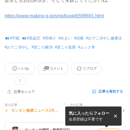
是非ともお読み頂き、そして実践してくださいね。
https://www.makino-g.jp/smp/book/b599691.html
#
不眠
#
高血圧
#
耳鳴り
#
めまい
#
頭痛
#
おでこ冷やし健康法
#
おでこ冷やし
#
首こり解消
#
首こり改善
#
ムック本
いいね
コメント
リブログ
7
記事を報告する
記事をシェア
前の記事
次の記事
タンタン健康ニュース3月号
関東三十六不動霊場巡り
気に入ったらフォロー
(2022)
会員登録は不要です