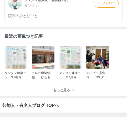
タンタン治療院・整骨院日記
フォロー
タンタン
院長のひとりごと
最近の画像つき記事
タンタン健康ニ
テレビ出演情
タンタン健康ニ
テレビ出演情
ュース8月号（2
報 「ひるお
ュース7月号（2
報 「Nスタ」
026）
び」（TBS）
026）
（TBS）
もっと見る
芸能人・有名人ブログ TOPへ