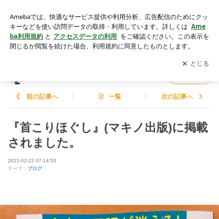
『首こりほぐし』(マキノ出版)に掲載されました。 | タンタン
治療院・整骨院日記
アプリをダウンロードして
ブログの更新通知
を受け取りまし
開く
ょう。
タンタン治療院・整骨院日記
フォロー
前の記事へ
一覧
次の記事へ
『首こりほぐし』(マキノ出版)に掲載
されました。
2022-02-22 07:14:53
テーマ：
ブログ