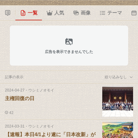
一覧
人気
画像
テーマ
広告を表示できませんでした
記事の表示
絞り込みなし
2024-04-27
・
ウシミノオモイ
主権回復の日
42
2024-03-31
・
ウシミノオモイ
【速報】本日4/1より遂に「日本改新」が