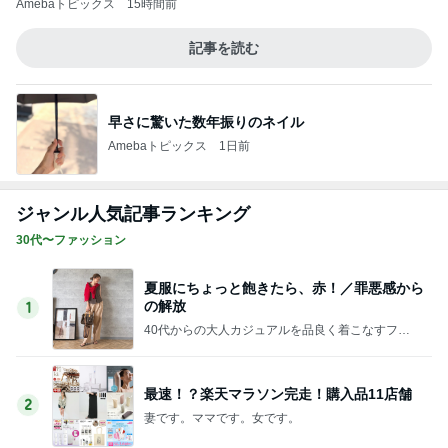
ジャンル人気記事ランキング
30代〜ファッション
夏服にちょっと飽きたら、赤！／罪悪感から
の解放
1
40代からの大人カジュアルを品良く着こなすファ
ッションブログ
最速！？楽天マラソン完走！購入品11店舗
2
妻です。ママです。女です。
★本日からオーダースタート！！機能性詰め
込んだプロデュースバッグ
3
TOKYO REAL CLOTHES 大人世代のリアルクロー
ズ