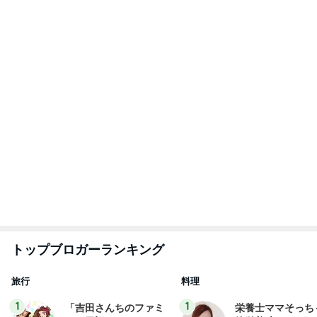
トップブロガーランキング
旅行
料理
1
1
「吉田さんちのファミ
栄養士ママそっち
リー日記」Powered b
簡単美味しいサイ
y Ameba 吉田さんファ
献立
吉田さんファミリー
そっち～
ミリーオフィシャルブ
ログ
2
2
☆やまあこ☆さんのデ
ゆうき酒場
ィズニー日記