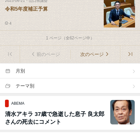
2023-06-21
・
山口県議会
令和5年度補正予算
4
1
ページ（全
62
ページ中）
前のページ
次のページ
月別
テーマ別
ABEMA
清水アキラ 37歳で急逝した息子 良太郎
さんの死去にコメント