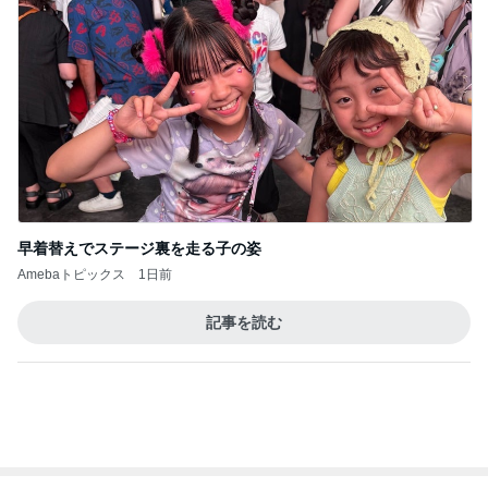
早着替えでステージ裏を走る子の姿
Amebaトピックス
1日前
記事を読む
オフィシャルブロガーランキング
総合ランキング
すべて見る
1
2
3
市川團十郎白
小林麻央
だいたひかる
桃
クロ
猿