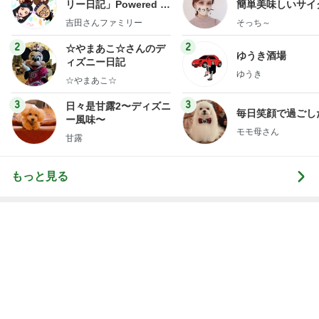
ゆうき
☆やまあこ☆
3
3
日々是甘露2〜ディズニ
毎日笑顔で過ごし
ー風味〜
モモ母さん
甘露
もっと見る