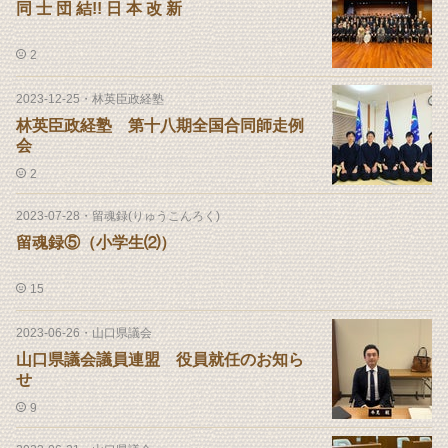
同 士 団 結!! 日 本 改 新
2
2023-12-25
・
林英臣政経塾
林英臣政経塾 第十八期全国合同師走例
会
2
2023-07-28
・
留魂録(りゅうこんろく)
留魂録⑤（小学生⑵）
15
2023-06-26
・
山口県議会
山口県議会議員連盟 役員就任のお知ら
せ
9