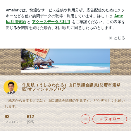
牛見航（うしみわたる）山口県議会議員(防府市選挙区)オフィ
シャルブログ
アプリをダウンロードして
ブログの更新通知
を受け取りまし
開く
ょう。
牛見航（うしみわたる）山口県議会議員(防府市選挙
区)オフィシャルブログ
『地方から日本を元気に』 山口県議会議員の牛見です。どうぞ宜しくお願い
します。
93
612
フォロー
フォロワー
投稿