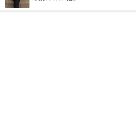
次世代掃除機がやってきた！！
Amebaトピックス
7時間前
設置不可が発覚したニトリのラック