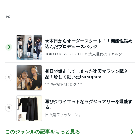
初日で爆走してしまった楽天マラソン購入
品！珍しく動いたInstagram
4
*** あやのハピログ ***
再びクワイエットなラグジュアリーを堪能す
る。
5
日々是ファッション。
このジャンルの記事をもっと見る
次世代掃除機がやってきた！！
Amebaトピックス
7時間前
上原さくら 食べたかった白玉パフェ
Amebaトピックス
1日前