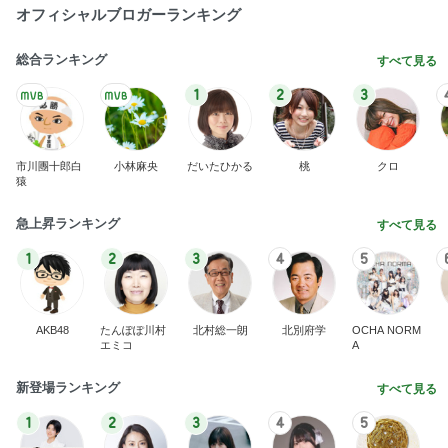
急上昇ランキング
すべて見る
1
2
3
4
5
AKB48
たんぽぽ川村
北村総一朗
北別府学
OCHA NORM
エミコ
A
新登場ランキング
すべて見る
1
2
3
4
5
BEYOOOOO
ゆうこりん
島倉りか
石 安伊
蒼井心音
NDS