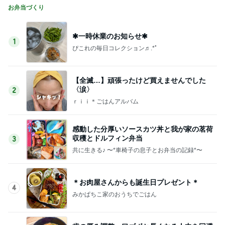
お弁当づくり
✱一時休業のお知らせ✱
1
ぴこれの毎日コレクション♬.*ﾟ
【全滅…】頑張ったけど買えませんでした
〈涙〉
2
ｒｉｉ＊ごはんアルバム
感動した分厚いソースカツ丼と我が家の茗荷
収穫とドルフィン弁当
3
共に生きる♪ 〜*車椅子の息子とお弁当の記録*〜
＊お肉屋さんからも誕生日プレゼント＊
4
みかぱちこ家のおうちでごはん