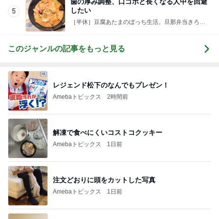
歯の厚み調整、口ゴボと長くなる人中を回避
したい
5
［半休］豆腐あたまのぼっち生活。旦那弁当きろく
はお休み中
このジャンルの記事をもっと見る
レジェンド松下のなんでもプレゼン！
Amebaトピックス
2時間前
解凍で食べにくいコストコクッキー
Amebaトピックス
1日前
注文どおりに頭をカットした写真
Amebaトピックス
1日前