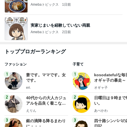
Amebaトピックス
1日前
実家じまいを経験していない両親
Amebaトピックス
2日前
トップブロガーランキング
ファッション
子育て
1
1
妻です。ママです。女
kosodatefulな毎
です。
オギャ子の暴走～
eri.
オギャ子
2
2
40代からの大人カジュ
日曜日は９時まで
アルを品良く着こなす
い。
ファッションブログ
えりん
あべかわ
3
3
銀の滴降る降るまわり
四十路シンパパの
に・・・
日記