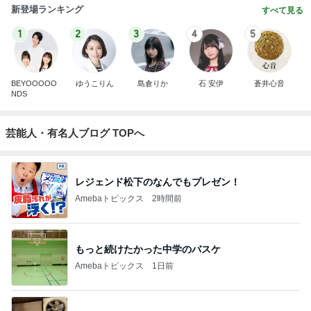
新登場ランキング
すべて見る
1
2
3
4
5
BEYOOOOO
ゆうこりん
島倉りか
石 安伊
蒼井心音
NDS
芸能人・有名人ブログ TOPへ
レジェンド松下のなんでもプレゼン！
Amebaトピックス
2時間前
もっと続けたかった中学のバスケ
Amebaトピックス
1日前