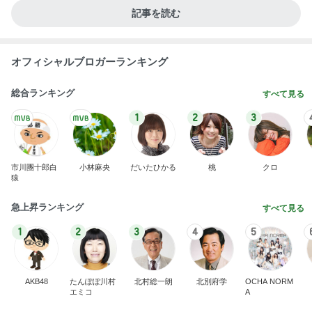
記事を読む
オフィシャルブロガーランキング
総合ランキング
すべて見る
1
2
3
市川團十郎白
小林麻央
だいたひかる
桃
クロ
猿
急上昇ランキング
すべて見る
1
2
3
4
5
AKB48
たんぽぽ川村
北村総一朗
北別府学
OCHA NORM
エミコ
A