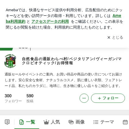
自然食品の通販わらべ村/ベジタリアン/ヴィーガン/マクロビオ
ティック/お得情報
アプリをダウンロードして
ブログの更新通知
を受け取りまし
開く
ょう。
ranking
会社・広報ジャンル
838
自然食品の通販わらべ村/ベジタリアン/ヴィーガン/マ
クロビオティック/お得情報
通販セールやイベントのご案内、お買い得品や商品の使い方についてお届け
します。安心安全な食材、ナチュラルコスメ、肌に優しい衣類、フェアトレ
ード品、私たちのカラダに、地球に、生き物に優しい品々をご紹介します。
300
590
フォロー
フォロワー
投稿
一覧
人気
画像
テーマ