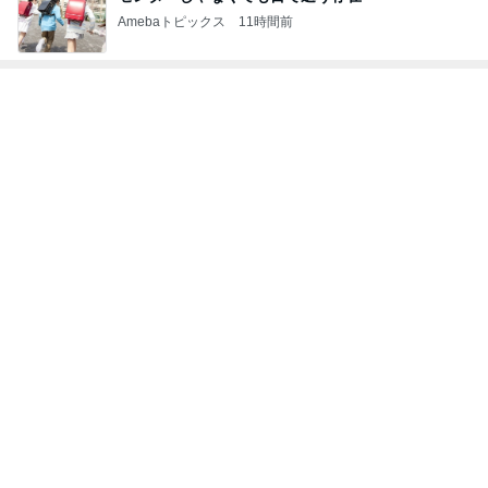
Amebaトピックス
11時間前
次世代掃除機がやってきた！！
Amebaトピックス
2時間前
個人懇談で先生から指摘されたこと
Amebaトピックス
2日前
忘れ去られてる屋根の隠れキャラ
Amebaトピックス
1日前
余裕がなくなる蕎麦と牛丼セット
Amebaトピックス
1日前