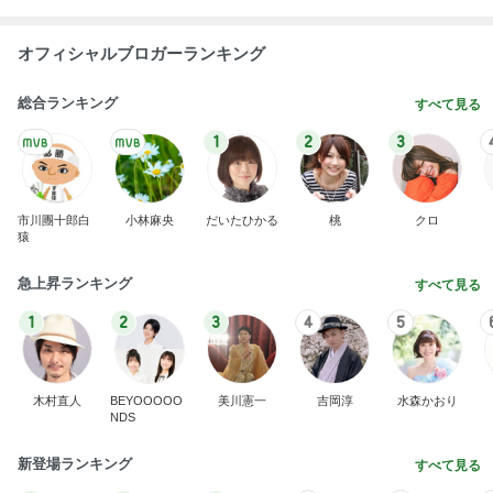
オフィシャルブロガーランキング
総合ランキング
すべて見る
1
2
3
市川團十郎白
小林麻央
だいたひかる
桃
クロ
猿
急上昇ランキング
すべて見る
1
2
3
4
5
木村直人
BEYOOOOO
美川憲一
吉岡淳
水森かおり
NDS
新登場ランキング
すべて見る