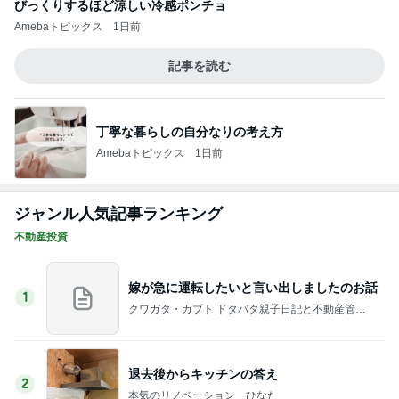
嫁が急に運転したいと言い出しましたのお話
1
クワガタ・カブト ドタバタ親子日記と不動産管
理 令和編
退去後からキッチンの答え
2
本気のリノベーション ひなた
【ハワイ】海外でのドライブとコオリナでお
買い物♢
3
〜英国式紅茶・住まい・お金の教室〜不動産会社＆
紅茶教室
米国が「円安に本気の追撃！」マジ卍でやっ
てくる…「レポ・ファシリティ」のび太にジ
4
ャイアンが鉄槌
1級FP技能士があなたの投資活動を応援します！
他人の水道代を6年以上払ってました。。。(*
_*)
5