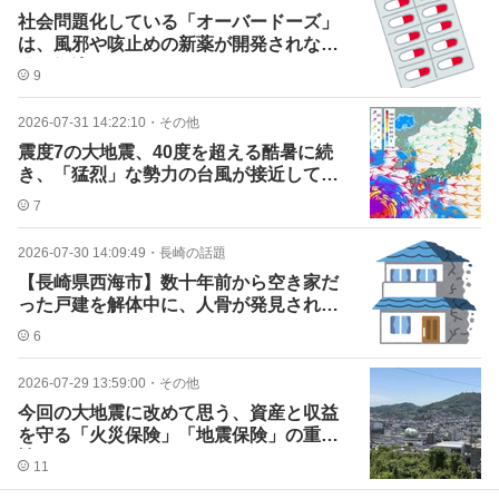
社会問題化している「オーバードーズ」
は、風邪や咳止めの新薬が開発されない
限り解決しない？
9
2026-07-31 14:22:10
・
その他
震度7の大地震、40度を超える酷暑に続
き、「猛烈」な勢力の台風が接近してい
ます。
7
2026-07-30 14:09:49
・
長崎の話題
【長崎県西海市】数十年前から空き家だ
った戸建を解体中に、人骨が発見された
そうです。
6
2026-07-29 13:59:00
・
その他
今回の大地震に改めて思う、資産と収益
を守る「火災保険」「地震保険」の重要
性について
11