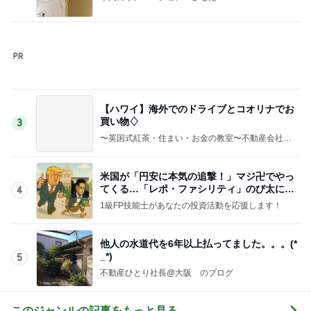
不動産ひとり社長@大阪 のブログ
このジャンルの記事をもっと見る
レジェンド松下のなんでもプレゼン！
Amebaトピックス
21時間前
次男と義父の法事の合同相談
Amebaトピックス
1日前
趣味の範囲を超えた幼なじみの刺繍
Amebaトピックス
1日前
30分以上迷い後悔した夕飯の品