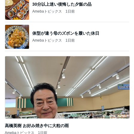
記事を読む
痛がる夫を無視し出て行った隣の部屋
Amebaトピックス
1日前
私とは真逆な休みの日の過ごし方
Amebaトピックス
11時間前
一番幸せだった部屋で過ごす時間
Amebaトピックス
10時間前
だいた 父の昼食にまた冷やし中華
Amebaトピックス
1日前