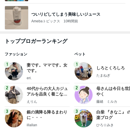
ついリピしてしまう美味しいジュース
Amebaトピックス
10時間前
トップブロガーランキング
ファッション
ペット
1
1
妻です。ママです。女
しろとくろしろ
です。
たまねぎ
eri.
2
2
40代からの大人カジュ
母さんは今日も世
アルを品良く着こなす
やく
ファッションブログ
えりん
藤緒 ミルカ
3
3
銀の滴降る降るまわり
白柴 『きなこ』 
に・・・
楽ブログ
illallan
ひろ☆みき