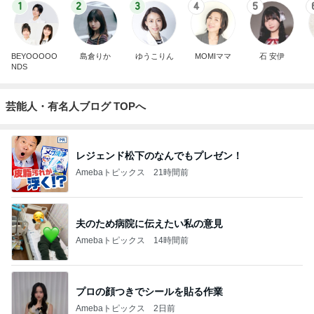
1
2
3
4
5
BEYOOOOO
島倉りか
ゆうこりん
MOMIママ
石 安伊
NDS
芸能人・有名人ブログ TOPへ
レジェンド松下のなんでもプレゼン！
Amebaトピックス
21時間前
夫のため病院に伝えたい私の意見
Amebaトピックス
14時間前
プロの顔つきでシールを貼る作業
Amebaトピックス
2日前