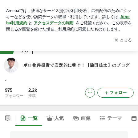
ボロ物件投資で安定的に稼ぐ！【脇田雄太】のブログ
アプリをダウンロードして
ブログの更新通知
を受け取りまし
開く
ょう。
ranking
16
不動産投資ジャンル
ボロ物件投資で安定的に稼ぐ！【脇田雄太】のブログ
.
975
2.2k
フォロー
フォロワー
投稿
一覧
人気
画像
テーマ