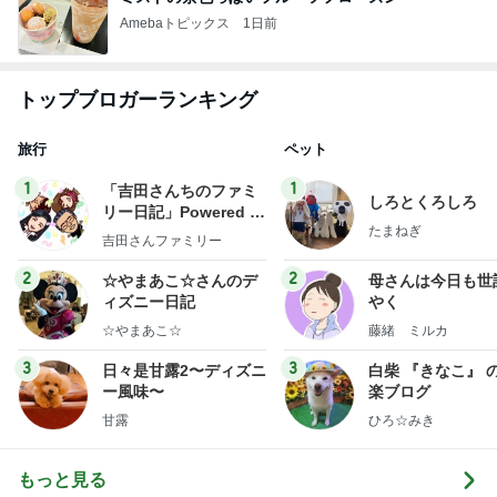
Amebaトピックス
1日前
トップブロガーランキング
旅行
ペット
1
1
「吉田さんちのファミ
しろとくろしろ
リー日記」Powered b
たまねぎ
y Ameba 吉田さんファ
吉田さんファミリー
ミリーオフィシャルブ
ログ
2
2
☆やまあこ☆さんのデ
母さんは今日も世
ィズニー日記
やく
☆やまあこ☆
藤緒 ミルカ
3
3
日々是甘露2〜ディズニ
白柴 『きなこ』 
ー風味〜
楽ブログ
甘露
ひろ☆みき
もっと見る