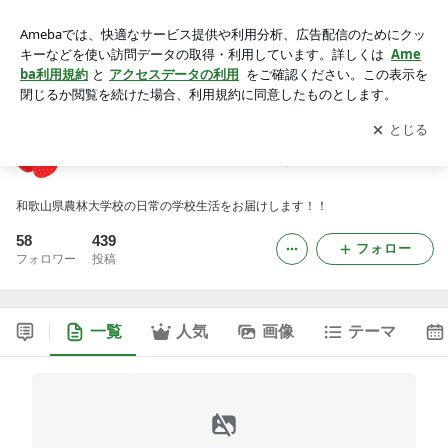
和歌山県農林大学校 学校だいあり～
アプリをダウンロードして
ブログの更新通知
を受け取りまし
開く
ょう。
和歌山県農林大学校 学校だいあり～
和歌山県農林大学校の日常の学校生活をお届けします！！
58
439
フォロー
フォロワー
投稿
一覧
人気
画像
テーマ