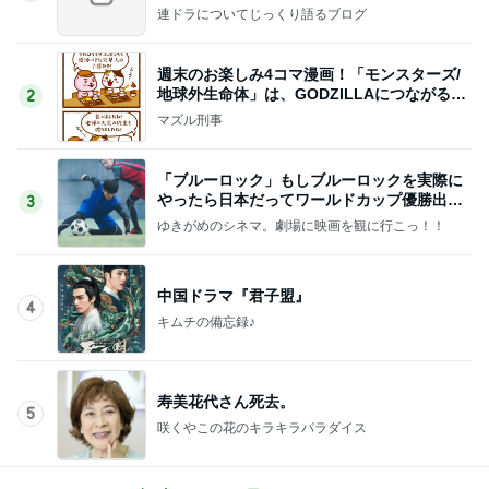
連ドラについてじっくり語るブログ
週末のお楽しみ4コマ漫画！「モンスターズ/
地球外生命体」は、GODZILLAにつながる出
2
世作！
マズル刑事
「ブルーロック」もしブルーロックを実際に
やったら日本だってワールドカップ優勝出来
3
るかもしれません
ゆきがめのシネマ。劇場に映画を観に行こっ！！
中国ドラマ『君子盟』
4
キムチの備忘録♪
寿美花代さん死去。
5
咲くやこの花のキラキラパラダイス