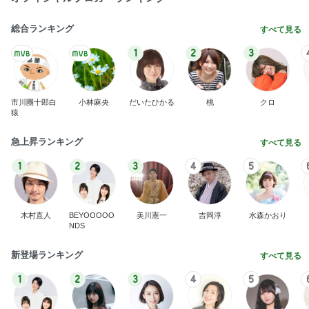
総合ランキング
すべて見る
1
2
3
市川團十郎白
小林麻央
だいたひかる
桃
クロ
猿
急上昇ランキング
すべて見る
1
2
3
4
5
木村直人
BEYOOOOO
美川憲一
吉岡淳
水森かおり
NDS
新登場ランキング
すべて見る
1
2
3
4
5