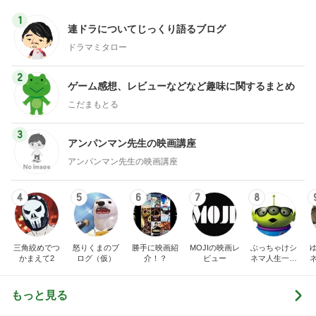
2
ゲーム感想、レビューなどなど趣味に関するまとめ
こだまもとる
3
アンパンマン先生の映画講座
アンパンマン先生の映画講座
4
5
6
7
8
三角絞めでつ
怒りくまのブ
勝手に映画紹
MOJIの映画レ
ぶっちゃけシ
かまえて2
ログ（仮）
介！？
ビュー
ネマ人生一直
線！❁
もっと見る