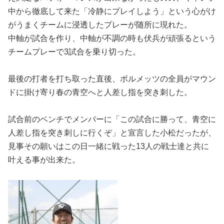
中から徹底して来た「冷静にプレイしよう」という心がけ
がうまくチームに浸透したプレーが随所に現れた。
中軸が試合を作り、中軸が不調の時も伏兵が頑張るという
チームプレーで3試合を乗り切った。
最後の打者を打ち取った直後、ボルメッツの全員がマウン
ドに掛け寄り春の青空へと人差し指を突き刺した。
試合前のベンチでメンバーに「この試合に勝って、青空に
人差し指を突き刺しに行くぞ」と宣言した小松だったが、
見事その願いはこの日一緒に戦った13人の戦士達と共に
叶える事が出来た。