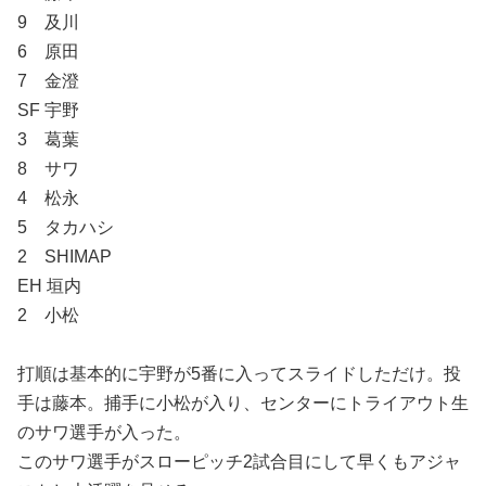
9 及川
6 原田
7 金澄
SF 宇野
3 葛葉
8 サワ
4 松永
5 タカハシ
2 SHIMAP
EH 垣内
2 小松
打順は基本的に宇野が5番に入ってスライドしただけ。投
手は藤本。捕手に小松が入り、センターにトライアウト生
のサワ選手が入った。
このサワ選手がスローピッチ2試合目にして早くもアジャ