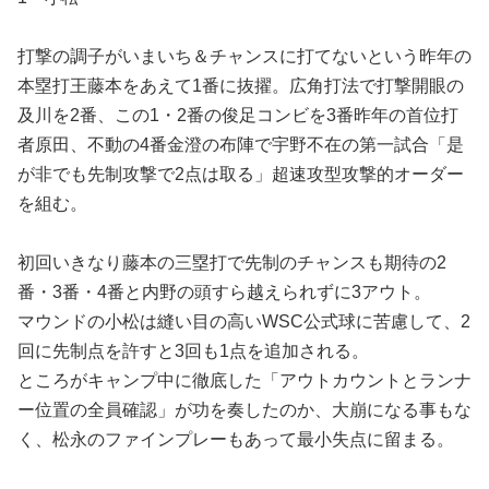
打撃の調子がいまいち＆チャンスに打てないという昨年の
本塁打王藤本をあえて1番に抜擢。広角打法で打撃開眼の
及川を2番、この1・2番の俊足コンビを3番昨年の首位打
者原田、不動の4番金澄の布陣で宇野不在の第一試合「是
が非でも先制攻撃で2点は取る」超速攻型攻撃的オーダー
を組む。
初回いきなり藤本の三塁打で先制のチャンスも期待の2
番・3番・4番と内野の頭すら越えられずに3アウト。
マウンドの小松は縫い目の高いWSC公式球に苦慮して、2
回に先制点を許すと3回も1点を追加される。
ところがキャンプ中に徹底した「アウトカウントとランナ
ー位置の全員確認」が功を奏したのか、大崩になる事もな
く、松永のファインプレーもあって最小失点に留まる。