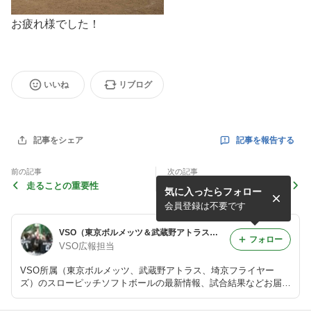
お疲れ様でした！
いいね
リブログ
記事を報告する
記事をシェア
前の記事
次の記事
走ることの重要性
【WSC：トーナメント 】永
気に入ったらフォロー
関浩明ＧＭ（武蔵野）記者会
見コメント
会員登録は不要です
VSO（東京ボルメッツ＆武蔵野アトラス＆埼京フライヤ－ズ）NEWS FLASH
フォロー
VSO広報担当
VSO所属（東京ボルメッツ、武蔵野アトラス、埼京フライヤー
ズ）のスローピッチソフトボールの最新情報、試合結果などお届け
します。