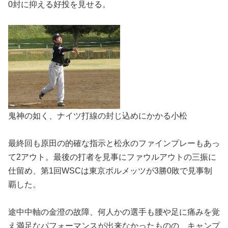
0封に抑える好投を見せる。
鬼神の如く、ナイツ打線の封じ込めにかかる小松
最終回も原田の的確な指示と松永のファインプレーもあっ
て2アウト。最後の打者を見事にファウルアウトの三振に
仕留め、第1回WSCは東京ボルメッツが3勝0敗で見事制
覇した。
途中中軸の金澄の故障、何人かの選手も腰や足に痛みを覚
え満足なパフォーマンスが出来なかったものの、キャンプ