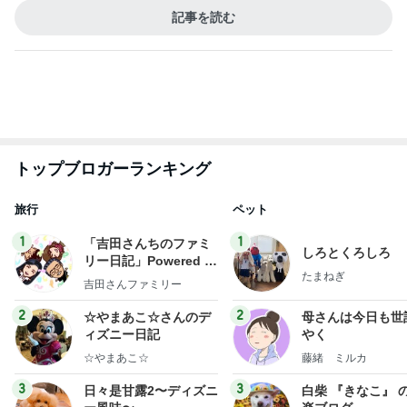
トップブロガーランキング
旅行
ペット
1
1
「吉田さんちのファミ
しろとくろしろ
リー日記」Powered b
たまねぎ
y Ameba 吉田さんファ
吉田さんファミリー
ミリーオフィシャルブ
ログ
2
2
☆やまあこ☆さんのデ
母さんは今日も世
ィズニー日記
やく
☆やまあこ☆
藤緒 ミルカ
3
3
日々是甘露2〜ディズニ
白柴 『きなこ』 
ー風味〜
楽ブログ
甘露
ひろ☆みき
もっと見る