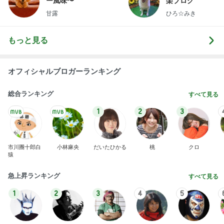
オフィシャルブロガーランキング
総合ランキング
すべて見る
1
2
3
市川團十郎白
小林麻央
だいたひかる
桃
クロ
猿
急上昇ランキング
すべて見る
1
2
3
4
5
デーモン閣下
片岡愛之助
林下清志(ビッ
沢田聖子
金沢克彦
グダディ)
新登場ランキング
すべて見る