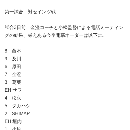
第一試合 対セインツ戦
試合3日前、金澄コーチと小松監督による電話ミーティン
グの結果、栄えある今季開幕オーダーは以下に...
8 藤本
9 及川
6 原田
7 金澄
3 葛葉
EH サワ
4 松永
5 タカハシ
2 SHIMAP
EH 垣内
1 小松