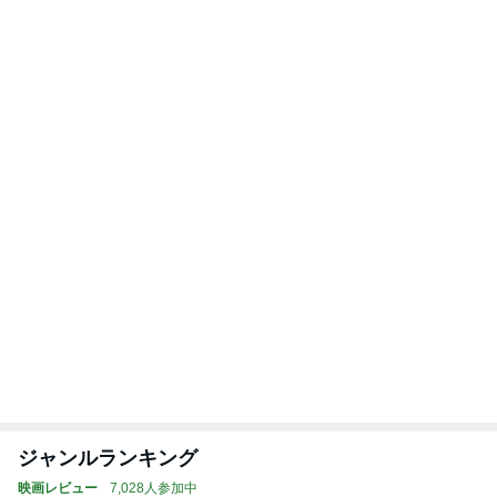
ジャンルランキング
映画レビュー
7,028人参加中
1
連ドラについてじっくり語るブログ
ドラマミタロー