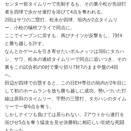
センター前タイムリーで先制するも、その裏小松が先頭打
者を四球で歩かせ連打を浴びて4点を奪われる。
2回はサワの二塁打、松永が四球、垣内が2点タイムリ
ー、小松の犠牲フライで同点に。
ここでイーブンに戻すも、再びナイツが反撃をし、7対4
と勝ち越しを許す。
なんとかゲームを引き寄せたいボルメッツは3回にタカハ
シ、サワ、松永の連続タイムリーで同点に追いつき、その
裏をこの試合初の0封で乗り切り7対7のまま中盤の4回
へ。
田辺が四球で出塁すると、この日EH専任の垣内が2年目に
して初のホームランを放ち勝ち越しに成功。勢いづいた打
線は原田のタイムリー、宇野の三塁打、タカハシのタイム
リーで一挙6点を奪う。
しかしナイツも負けては居られない、2アウトから連打を
浴びせ5点を奪う猛攻を見せ決勝戦に相応しい壮絶な死闘
となった。