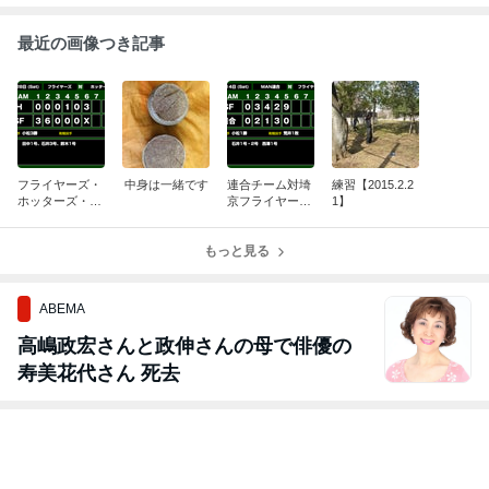
最近の画像つき記事
フライヤーズ・
中身は一緒です
連合チーム対埼
練習【2015.2.2
ホッターズ・G
京フライヤーズ
1】
ARUDA9戦【20
【2015.3.14】
15.3.28】
もっと見る
ABEMA
高嶋政宏さんと政伸さんの母で俳優の
寿美花代さん 死去