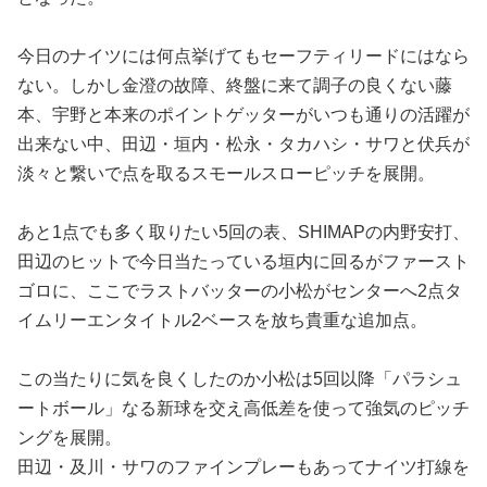
今日のナイツには何点挙げてもセーフティリードにはなら
ない。しかし金澄の故障、終盤に来て調子の良くない藤
本、宇野と本来のポイントゲッターがいつも通りの活躍が
出来ない中、田辺・垣内・松永・タカハシ・サワと伏兵が
淡々と繋いで点を取るスモールスローピッチを展開。
あと1点でも多く取りたい5回の表、SHIMAPの内野安打、
田辺のヒットで今日当たっている垣内に回るがファースト
ゴロに、ここでラストバッターの小松がセンターへ2点タ
イムリーエンタイトル2ベースを放ち貴重な追加点。
この当たりに気を良くしたのか小松は5回以降「パラシュ
ートボール」なる新球を交え高低差を使って強気のピッチ
ングを展開。
田辺・及川・サワのファインプレーもあってナイツ打線を