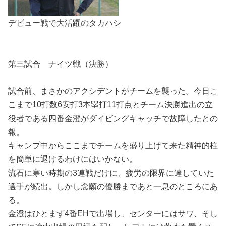
デビュー戦で大活躍のタカハシ
第三試合 ナイツ戦（決勝）
試合前、まさかのアクシデントがチームを襲った。今日こ
こまで10打数6安打3本塁打11打点とチーム決勝進出の立
役者である四番金澄がダイビングキャッチで故障したとの
報。
キャンプ中からここまでチームを盛り上げて来た精神的柱
を簡単に退けるわけにはいかない。
流石に寒い時期の3連戦だけに、疲労の限界に達していた
選手が続出。しかし念願の優勝まであと一息のところにあ
る。
金澄はひとまず4番EHで出場し、センターにはサワ、そし