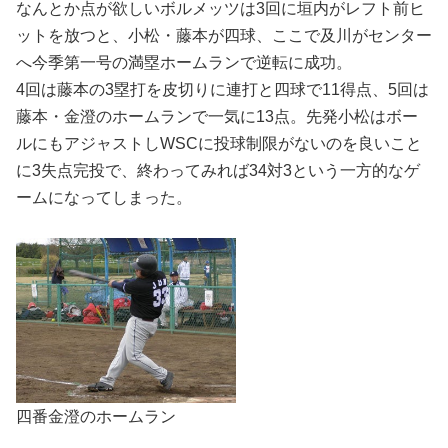
なんとか点が欲しいボルメッツは3回に垣内がレフト前ヒ
ットを放つと、小松・藤本が四球、ここで及川がセンター
へ今季第一号の満塁ホームランで逆転に成功。
4回は藤本の3塁打を皮切りに連打と四球で11得点、5回は
藤本・金澄のホームランで一気に13点。先発小松はボー
ルにもアジャストしWSCに投球制限がないのを良いこと
に3失点完投で、終わってみれば34対3という一方的なゲ
ームになってしまった。
四番金澄のホームラン