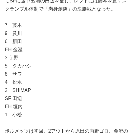
てSFに途中出場の田辺を配し、レフトには藤本を置くス
クランブル体制で「満身創痍」の決勝戦となった。
7 藤本
9 及川
6 原田
EH 金澄
3 宇野
5 タカハシ
8 サワ
4 松永
2 SHIMAP
SF 田辺
EH 垣内
1 小松
ボルメッツは初回、2アウトから原田の内野ゴロ、金澄の