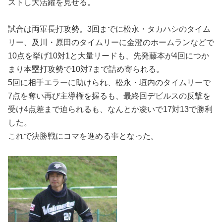
ストし大活躍を見せる。
試合は両軍長打攻勢。3回までに松永・タカハシのタイム
リー、及川・原田のタイムリーに金澄のホームランなどで
10点を挙げ10対1と大量リードも、先発藤本が4回につか
まり本塁打攻勢で10対7まで詰め寄られる。
5回に相手エラーに助けられ、松永・垣内のタイムリーで
7点を奪い再び主導権を握るも、最終回デビルスの反撃を
受け4点差まで迫られるも、なんとか凌いで17対13で勝利
した。
これで決勝戦にコマを進める事となった。