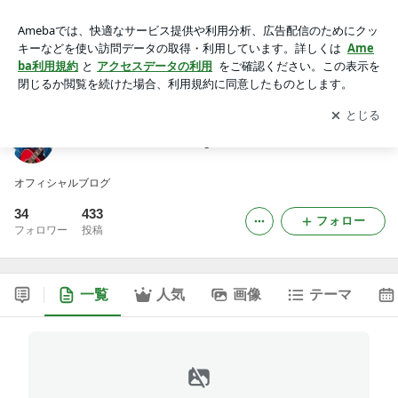
アキSONGBIRD のblog
アプリをダウンロードして
ブログの更新通知
を受け取りまし
開く
ょう。
アキSONGBIRD のblog
オフィシャルブログ
34
433
フォロー
フォロワー
投稿
一覧
人気
画像
テーマ