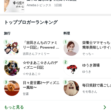
Amebaトピックス
1日前
トップブロガーランキング
旅行
料理
1
1
「吉田さんちのファミ
栄養士ママそっち
リー日記」Powered b
簡単美味しいサイ
y Ameba 吉田さんファ
献立
吉田さんファミリー
そっち～
ミリーオフィシャルブ
ログ
2
2
☆やまあこ☆さんのデ
ゆうき酒場
ィズニー日記
ゆうき
☆やまあこ☆
3
3
日々是甘露2〜ディズニ
毎日笑顔で過ごし
ー風味〜
モモ母さん
甘露
もっと見る