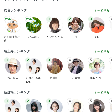
総合ランキング
すべて見る
1
2
3
市川團十郎白
小林麻央
だいたひかる
桃
クロ
猿
急上昇ランキング
すべて見る
1
2
3
4
5
木村直人
BEYOOOOO
美川憲一
吉岡淳
水森かおり
NDS
新登場ランキング
すべて見る
1
2
3
4
5