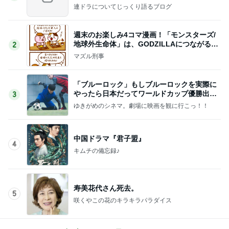
連ドラについてじっくり語るブログ
週末のお楽しみ4コマ漫画！「モンスターズ/
地球外生命体」は、GODZILLAにつながる出
2
世作！
マズル刑事
「ブルーロック」もしブルーロックを実際に
やったら日本だってワールドカップ優勝出来
3
るかもしれません
ゆきがめのシネマ。劇場に映画を観に行こっ！！
中国ドラマ『君子盟』
4
キムチの備忘録♪
寿美花代さん死去。
5
咲くやこの花のキラキラパラダイス