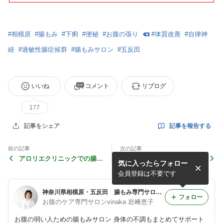
#
相模原
#
腸もみ
#
下痢
#
便秘
#
お腹の張り
#
体質改善
#
自律神
経
#
過敏性腸症候群
#
腸もみサロン
#
五反田
いいね
コメント
リブログ
177
記事を報告する
記事をシェア
前の記事
次の記事
アロリエクリニックでの腸も
サプリ飲んでも！薬飲んで
気に入ったらフォロー
み 最新のご予約情報
も！食事を減らしても、何し
ても下痢・・・
会員登録は不要です
神奈川県相模原・五反田 腸もみ専門サロン
フォロー
お腹のケア専門サロンvinaka 岩﨑恵子
お腹の弱い人ための腸もみサロン 身体の不調もまとめてサポート