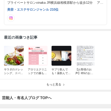
プライベートサロンvinaka JR横浜線相模原駅から徒歩12分 アロ
リエクリニック 五反田駅徒歩１分
美容・エステサロンジャンル 210位
最近の画像つき記事
サラダのドレッ
アロリエクリニ
サプリ飲んで
【お客様のお
シング、ドバド
ックでの腸も
も！薬飲んで
声】IBSのお客
バかけて下
み 最新のご予
も！食事を減ら
様！！昇級試験
痢！！
約情報
しても、何して
の合格のお知ら
もっと見る
も下痢・・・
せとご報告があ
りました。
芸能人・有名人ブログ TOPへ