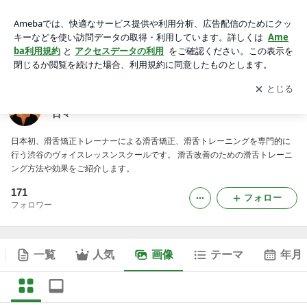
滑舌矯正トレーナー・Voice Lesson Justice 代表の日々の画像
アプリをダウンロードして
ブログの更新通知
を受け取りまし
開く
ょう。
滑舌矯正トレーナー・Voice Lesson Justice 代表の
日々
日本初、滑舌矯正トレーナーによる滑舌矯正、滑舌トレーニングを専門的に
行う渋谷のヴォイスレッスンスクールです。 滑舌改善のための滑舌トレーニ
ング方法や効果をご紹介します。
171
フォロー
フォロワー
一覧
人気
画像
テーマ
年月